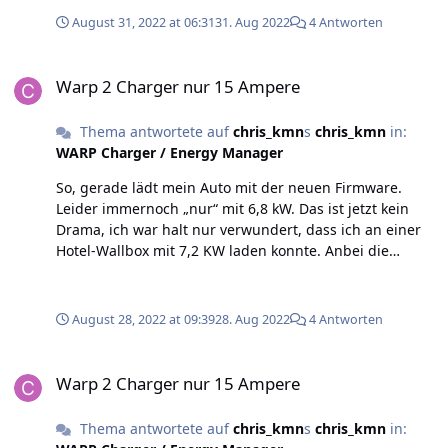
August 31, 2022 at 06:31
31. Aug 2022
4 Antworten
Warp 2 Charger nur 15 Ampere
Warp 2 Charger nur 15 Ampere
Thema antwortete auf
chris_kmn
s
chris_kmn
in:
WARP Charger / Energy Manager
So, gerade lädt mein Auto mit der neuen Firmware.
Leider immernoch „nur“ mit 6,8 kW. Das ist jetzt kein
Drama, ich war halt nur verwundert, dass ich an einer
Hotel-Wallbox mit 7,2 KW laden konnte. Anbei die
angezeigten Werte. Der Maximalstrom war mit 16A
vorgegeben.
August 28, 2022 at 09:39
28. Aug 2022
4 Antworten
Warp 2 Charger nur 15 Ampere
Warp 2 Charger nur 15 Ampere
Thema antwortete auf
chris_kmn
s
chris_kmn
in: