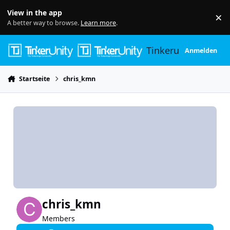
Skip to content
View in the app
×
Di
A better way to browse.
Learn more
.
Tinkerunity
Anmelden
Startseite
chris_kmn
chris_kmn
Members