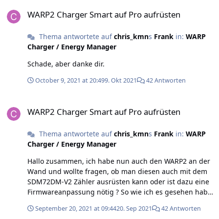
WARP2 Charger Smart auf Pro aufrüsten
WARP2 Charger Smart auf Pro aufrüsten
Thema antwortete auf
chris_kmn
s
Frank
in:
WARP
Charger / Energy Manager
Schade, aber danke dir.
October 9, 2021 at 20:49
9. Okt 2021
42 Antworten
WARP2 Charger Smart auf Pro aufrüsten
WARP2 Charger Smart auf Pro aufrüsten
Thema antwortete auf
chris_kmn
s
Frank
in:
WARP
Charger / Energy Manager
Hallo zusammen, ich habe nun auch den WARP2 an der
Wand und wollte fragen, ob man diesen auch mit dem
SDM72DM-V2 Zähler ausrüsten kann oder ist dazu eine
Firmwareanpassung nötig ? So wie ich es gesehen habe
wurde der SDM72 ja vor dem 630 verwendet... Viele
September 20, 2021 at 09:44
20. Sep 2021
42 Antworten
Grüße, Chris