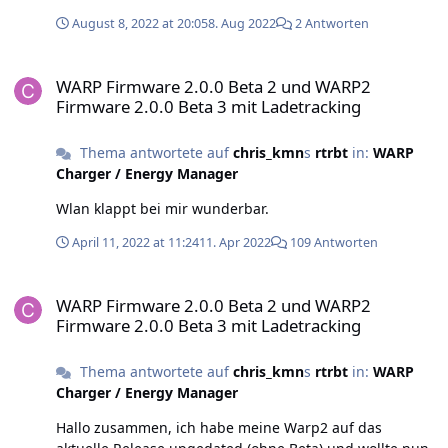
auszulösen. Der API-Wert „button_press_time“ könnte
August 8, 2022 at 20:05
8. Aug 2022
2 Antworten
aus meiner Sicht besser genutzt werden, wenn er die
Zeit zum Zeitpunkt des Drückens angibt, und die Zeit
WARP Firmware 2.0.0 Beta 2 und WARP2 Firmware 2.0.0 Beta 3 mit 
bei der Freigabe oder beim Stecken zu Null gesetzt
WARP Firmware 2.0.0 Beta 2 und WARP2
wird. Button_press_time wäre also null bei Ladestart
Firmware 2.0.0 Beta 3 mit Ladetracking
wenn er nicht gedrückt wurde, und größer null wenn er
nach Stecken/Freigabe gedrückt wurde. Also im
Thema antwortete auf
chris_kmn
s
rtrbt
in:
WARP
Vergleich zur jetzigen Implementierung wird er nicht
Charger / Energy Manager
beim Start des Ladecontrollers resettet, sondern beim
Stecken/Freigeben. Wäre das möglich, oder kollidiert
Wlan klappt bei mir wunderbar.
das mit anderen Funktionalitäten ? Viele Grüße, Chris
April 11, 2022 at 11:24
11. Apr 2022
109 Antworten
WARP Firmware 2.0.0 Beta 2 und WARP2 Firmware 2.0.0 Beta 3 mit 
WARP Firmware 2.0.0 Beta 2 und WARP2
Firmware 2.0.0 Beta 3 mit Ladetracking
Thema antwortete auf
chris_kmn
s
rtrbt
in:
WARP
Charger / Energy Manager
Hallo zusammen, ich habe meine Warp2 auf das