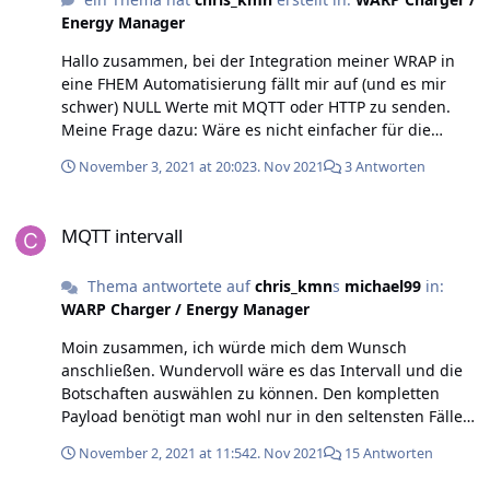
Energy Manager
Hallo zusammen, bei der Integration meiner WRAP in
eine FHEM Automatisierung fällt mir auf (und es mir
schwer) NULL Werte mit MQTT oder HTTP zu senden.
Meine Frage dazu: Wäre es nicht einfacher für die
Implementierung in andere Systeme auf die
November 3, 2021 at 20:02
3. Nov 2021
3 Antworten
Verwendung von NULL Werten zu verzichten und binäre
Werte stattdessen zu nutzen ? Oder kennt hier jemand
MQTT intervall
eine elegante Lösung wie man bei FHEM solche
MQTT intervall
Nullwerte z.B. mit HTTPMOD übertragen kann ? Viele
Grüße, Chris
Thema antwortete auf
chris_kmn
s
michael99
in:
WARP Charger / Energy Manager
Moin zusammen, ich würde mich dem Wunsch
anschließen. Wundervoll wäre es das Intervall und die
Botschaften auswählen zu können. Den kompletten
Payload benötigt man wohl nur in den seltensten Fällen.
viele Grüße, Chris
November 2, 2021 at 11:54
2. Nov 2021
15 Antworten