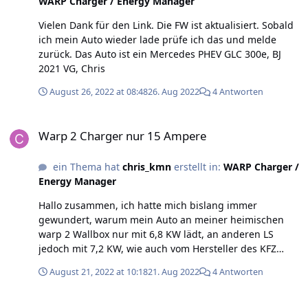
WARP Charger / Energy Manager
Vielen Dank für den Link. Die FW ist aktualisiert. Sobald
ich mein Auto wieder lade prüfe ich das und melde
zurück. Das Auto ist ein Mercedes PHEV GLC 300e, BJ
2021 VG, Chris
August 26, 2022 at 08:48
26. Aug 2022
4 Antworten
Warp 2 Charger nur 15 Ampere
Warp 2 Charger nur 15 Ampere
ein Thema hat
chris_kmn
erstellt in:
WARP Charger /
Energy Manager
Hallo zusammen, ich hatte mich bislang immer
gewundert, warum mein Auto an meiner heimischen
warp 2 Wallbox nur mit 6,8 KW lädt, an anderen LS
jedoch mit 7,2 KW, wie auch vom Hersteller des KFZ
angegeben. Nun habe ich heute entdeckt, dass der
August 21, 2022 at 10:18
21. Aug 2022
4 Antworten
Zähler der WB bei eingestellten 16 Ampere Ladestrom
nur 15 Ampere anzeigt. Könnte das etwas mit der PWM
Warp 2 „button_press_time“
Einstellung auf dem CP zu tun haben und wenn ja, kann