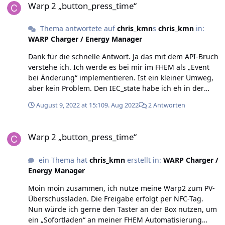
Warp 2 „button_press_time“
man das ändern ? Viele Grüße, Chris
Thema antwortete auf
chris_kmn
s
chris_kmn
in:
WARP Charger / Energy Manager
Dank für die schnelle Antwort. Ja das mit dem API-Bruch
verstehe ich. Ich werde es bei mir im FHEM als „Event
bei Änderung“ implementieren. Ist ein kleiner Umweg,
aber kein Problem. Den IEC_state habe ich eh in der
Routine. Viele Grüße und danke nochmals, Chris
August 9, 2022 at 15:10
9. Aug 2022
2 Antworten
Warp 2 „button_press_time“
Warp 2 „button_press_time“
ein Thema hat
chris_kmn
erstellt in:
WARP Charger /
Energy Manager
Moin moin zusammen, ich nutze meine Warp2 zum PV-
Überschussladen. Die Freigabe erfolgt per NFC-Tag.
Nun würde ich gerne den Taster an der Box nutzen, um
ein „Sofortladen“ an meiner FHEM Automatisierung