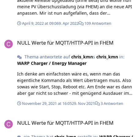
aktuelle Release upgedated (ohne Beta) und wollte nun
meine PV Überschussladung (via FHEM) an die neue API
anpassen. Mir ist nun aufgefallen, dass der
Fahrzeugstatus (im Menüpunkt Status) bei gestecktem
April 9, 2022 at 09:06
9. Apr 2022
109 Antworten
Fahrzeug von "Getrennt" auf "Warte auf Freigabe"
wechselt, aber wenn die Freigabe per NFC Token erfolgt
NULL Werte für MQTT/HTTP-API in FHEM
kein Wechsel auf "Ladebereit" erfolgt. Der Tag wurde
NULL Werte für MQTT/HTTP-API in FHEM
erkannt und die Uhr unter Laufender Ladevorgang zählt
hoch. Erst wenn ich manuell auf "Start" (geht sicher
Thema antwortete auf
chris_kmn
s
chris_kmn
in:
auch mit autostart) drücke, dann wechselt der Status
WARP Charger / Energy Manager
von "Warte auf Freigabe" auf "Ladebereit" und dann
natürlich auch auf "Lädt". Ich hatte die Logik so
Ich denke am einfachsten wäre es, wenn man das
verstanden, dass im Status eine per NFC erfolgte
eigentliche Kommando als Wert übertragen muss. Also
Freigabe angezeigt wird. Also Statuswechsel von "Warte
sowas wie Start, Stop, Reboot etc. Am Ende war es dann
auf Freigabe" zu "Ladebereit" Dies scheint aber nicht so
aber gar nicht so schwer - mit genügend Ausdauer im
zu sein. Ist das korrekt so ? Wirkt auf mich etwas
Rumprobieren :)
unlogisch...
November 29, 2021 at 16:05
29. Nov 2021
3 Antworten
NULL Werte für MQTT/HTTP-API in FHEM
NULL Werte für MQTT/HTTP-API in FHEM
ein Thema hat
chris_kmn
erstellt in:
WARP Charger /