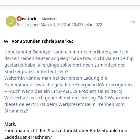
Author stats
jensstark
Members
Geschrieben
March 1, 2022 at 20:43
1. Mär 2022
vor 3 Stunden schrieb MarkG:
Unbekannter Benutzer kann ich mir noch erklären, weil ich
derzeit keinen Nutzer angelegt habe bzw. nicht via RFID-Chip
gestartet habe, allerdings sollte dort doch zumindest der
Startzeitpunkt hinterlegt sein?
Weiterhin könnte man bei der ersten Ladung die
Zählerstände sowie die geladene Energie in kWh korrigieren
.
-->Auch wenn das ein EINMALIGES Problem sei sollte
:o)
Wie verhält es sich generell mit diesem Log
-File? Wann wird
dieses geleert? Erst beim Werksreset? Beim Trennen vom
Stromnetz?
Mark,
kann man nicht den Startzeitpunkt über Endzeitpunkt und
Ladedauer errechnen?