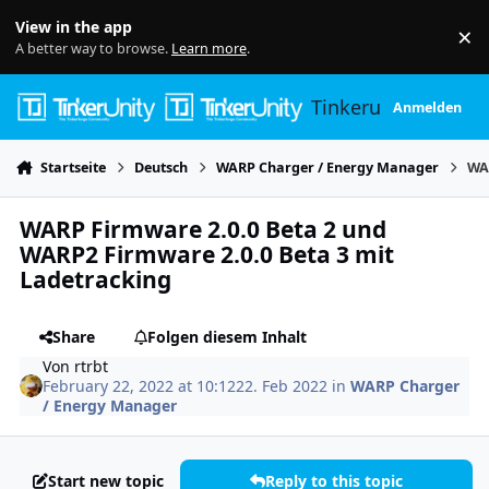
Skip to content
View in the app
×
Di
A better way to browse.
Learn more
.
Tinkerunity
Anmelden
Startseite
Deutsch
WARP Charger / Energy Manager
WA
WARP Firmware 2.0.0 Beta 2 und
WARP2 Firmware 2.0.0 Beta 3 mit
Ladetracking
Share
Folgen diesem Inhalt
Von
rtrbt
February 22, 2022 at 10:12
22. Feb 2022
in
WARP Charger
/ Energy Manager
Start new topic
Reply to this topic