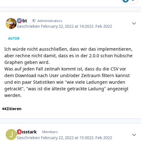
Author stats
rtrbt
Administrators
Geschrieben
February 22, 2022 at 14:20
22. Feb 2022
AUTOR
Ich würde nicht ausschließen, dass wir das implementieren,
aber rechne nicht damit, dass es in der 2.0.0 schon hübsche
Graphen geben wird.
Was auf jeden Fall zeitnah kommt ist, dass du die CSV vor
dem Download nach User und/oder Zeitraum filtern kannst
und ein paar Statistiken wie "wie viele Ladungen wurden
getrackt", "was ist die älteste getrackte Ladung" angezeigt
werden.
Zitieren
Author stats
jensstark
Members
Geschrieben
February 22, 2022 at 15:30
22. Feb 2022