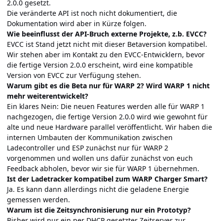
2.0.0 gesetzt.
Die veränderte API ist noch nicht dokumentiert, die
Dokumentation wird aber in Kürze folgen.
Wie beeinflusst der API-Bruch externe Projekte, z.b. EVCC?
EVCC ist Stand jetzt nicht mit dieser Betaversion kompatibel.
Wir stehen aber im Kontakt zu den EVCC-Entwicklern, bevor
die fertige Version 2.0.0 erscheint, wird eine kompatible
Version von EVCC zur Verfügung stehen.
Warum gibt es die Beta nur für WARP 2? Wird WARP 1 nicht
mehr weiterentwickelt?
Ein klares Nein: Die neuen Features werden alle für WARP 1
nachgezogen, die fertige Version 2.0.0 wird wie gewohnt für
alte und neue Hardware parallel veröffentlicht. Wir haben die
internen Umbauten der Kommunikation zwischen
Ladecontroller und ESP zunächst nur für WARP 2
vorgenommen und wollen uns dafür zunächst von euch
Feedback abholen, bevor wir sie für WARP 1 übernehmen.
Ist der Ladetracker kompatibel zum WARP Charger Smart?
Ja. Es kann dann allerdings nicht die geladene Energie
gemessen werden.
Warum ist die Zeitsynchronisierung nur ein Prototyp?
Bisher wird nur ein per DHCP gesetzter Zeitserver zur