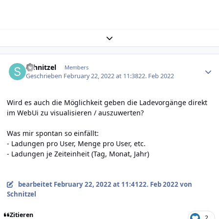
Expand topic overview
Author stats
Schnitzel
Members
Geschrieben
February 22, 2022 at 11:38
22. Feb 2022
Wird es auch die Möglichkeit geben die Ladevorgänge direkt
im WebUi zu visualisieren / auszuwerten?
Was mir spontan so einfällt:
- Ladungen pro User, Menge pro User, etc.
- Ladungen je Zeiteinheit (Tag, Monat, Jahr)
bearbeitet
February 22, 2022 at 11:41
22. Feb 2022
von
Schnitzel
Zitieren
2