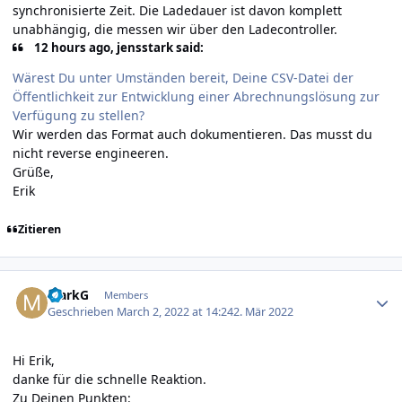
synchronisierte Zeit. Die Ladedauer ist davon komplett
unabhängig, die messen wir über den Ladecontroller.
12 hours ago, jensstark said:
Wärest Du unter Umständen bereit, Deine CSV-Datei der
Öffentlichkeit zur Entwicklung einer Abrechnungslösung zur
Verfügung zu stellen?
Wir werden das Format auch dokumentieren. Das musst du
nicht reverse engineeren.
Grüße,
Erik
Zitieren
Author stats
MarkG
Members
Geschrieben
March 2, 2022 at 14:24
2. Mär 2022
Hi Erik,
danke für die schnelle Reaktion.
Zu Deinen Punkten: