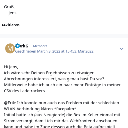
Gruß,
Jens
Zitieren
Author stats
MarkG
Members
Geschrieben
March 3, 2022 at 15:45
3. Mär 2022
Hi Jens,
ich wäre sehr Deinen Ergebnissen zu etwaigen
Abrechnungen interessiert, was genau hast Du vor?
Mittlerweile habe ich auch ein paar mehr Einträge in meiner
CSV des Ladetrackers.
@Erik: Ich konnte nun auch das Problem mit der schlechten
WLAN-Verbindung klären *facepalm*
Initial hatte ich (aus Neugierde) die Box im Keller einmal mit
Strom versorgt, damit ich mir das Webfrontend anschauen
kann und habe im Zuge dessen auch die Beta aufgespielt.