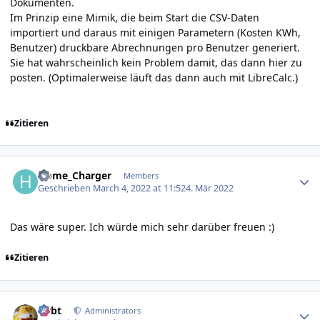
Dokumenten.
Im Prinzip eine Mimik, die beim Start die CSV-Daten
importiert und daraus mit einigen Parametern (Kosten KWh,
Benutzer) druckbare Abrechnungen pro Benutzer generiert.
Sie hat wahrscheinlich kein Problem damit, das dann hier zu
posten. (Optimalerweise läuft das dann auch mit LibreCalc.)
Zitieren
Author stats
Home_Charger
Members
Geschrieben
March 4, 2022 at 11:52
4. Mär 2022
Das wäre super. Ich würde mich sehr darüber freuen
:)
Zitieren
Author stats
rtrbt
Administrators