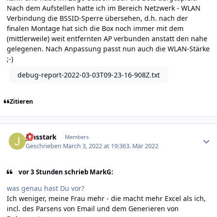
Nach dem Aufstellen hatte ich im Bereich Netzwerk - WLAN
Verbindung die BSSID-Sperre übersehen, d.h. nach der
finalen Montage hat sich die Box noch immer mit dem
(mittlerweile) weit entfernten AP verbunden anstatt den nahe
gelegenen. Nach Anpassung passt nun auch die WLAN-Stärke
;-)
debug-report-2022-03-03T09-23-16-908Z.txt
Zitieren
Author stats
jensstark
Members
Geschrieben
March 3, 2022 at 19:36
3. Mär 2022
vor 3 Stunden schrieb MarkG:
was genau hast Du vor?
Ich weniger, meine Frau mehr - die macht mehr Excel als ich,
incl. des Parsens von Email und dem Generieren von