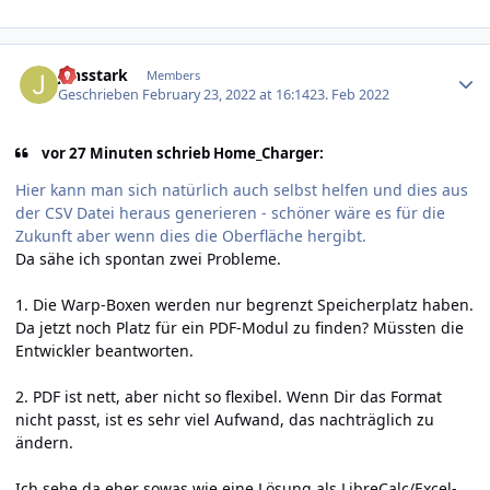
Author stats
jensstark
Members
Geschrieben
February 23, 2022 at 16:14
23. Feb 2022
vor 27 Minuten schrieb Home_Charger:
Hier kann man sich natürlich auch selbst helfen und dies aus
der CSV Datei heraus generieren - schöner wäre es für die
Zukunft aber wenn dies die Oberfläche hergibt.
Da sähe ich spontan zwei Probleme.
1. Die Warp-Boxen werden nur begrenzt Speicherplatz haben.
Da jetzt noch Platz für ein PDF-Modul zu finden? Müssten die
Entwickler beantworten.
2. PDF ist nett, aber nicht so flexibel. Wenn Dir das Format
nicht passt, ist es sehr viel Aufwand, das nachträglich zu
ändern.
Ich sehe da eher sowas wie eine Lösung als LibreCalc/Excel-