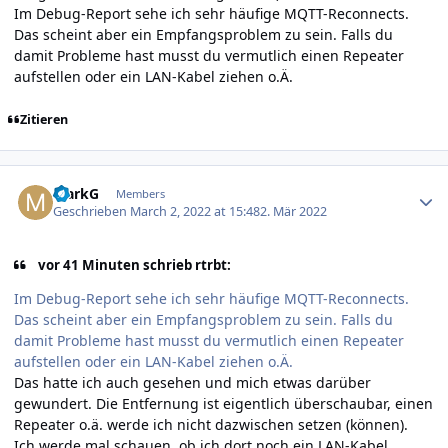
Im Debug-Report sehe ich sehr häufige MQTT-Reconnects.
Das scheint aber ein Empfangsproblem zu sein. Falls du
damit Probleme hast musst du vermutlich einen Repeater
aufstellen oder ein LAN-Kabel ziehen o.Ä.
Zitieren
Author stats
MarkG
Members
Geschrieben
March 2, 2022 at 15:48
2. Mär 2022
vor 41 Minuten schrieb rtrbt:
Im Debug-Report sehe ich sehr häufige MQTT-Reconnects.
Das scheint aber ein Empfangsproblem zu sein. Falls du
damit Probleme hast musst du vermutlich einen Repeater
aufstellen oder ein LAN-Kabel ziehen o.Ä.
Das hatte ich auch gesehen und mich etwas darüber
gewundert. Die Entfernung ist eigentlich überschaubar, einen
Repeater o.ä. werde ich nicht dazwischen setzen (können).
Ich werde mal schauen, ob ich dort noch ein LAN-Kabel