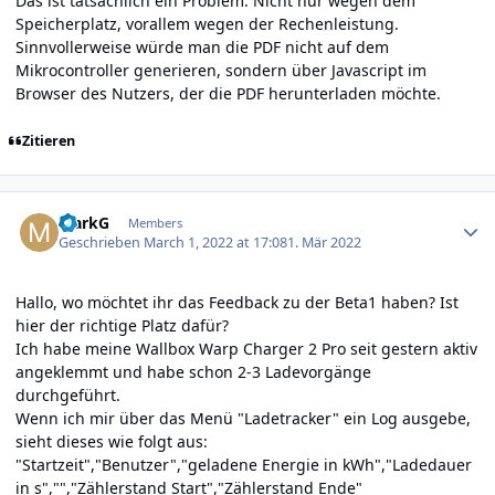
Das ist tatsächlich ein Problem. Nicht nur wegen dem
Speicherplatz, vorallem wegen der Rechenleistung.
Sinnvollerweise würde man die PDF nicht auf dem
Mikrocontroller generieren, sondern über Javascript im
Browser des Nutzers, der die PDF herunterladen möchte.
Zitieren
Author stats
MarkG
Members
Geschrieben
March 1, 2022 at 17:08
1. Mär 2022
Hallo, wo möchtet ihr das Feedback zu der Beta1 haben? Ist
hier der richtige Platz dafür?
Ich habe meine Wallbox Warp Charger 2 Pro seit gestern aktiv
angeklemmt und habe schon 2-3 Ladevorgänge
durchgeführt.
Wenn ich mir über das Menü "Ladetracker" ein Log ausgebe,
sieht dieses wie folgt aus:
"Startzeit","Benutzer","geladene Energie in kWh","Ladedauer
in s","","Zählerstand Start","Zählerstand Ende"