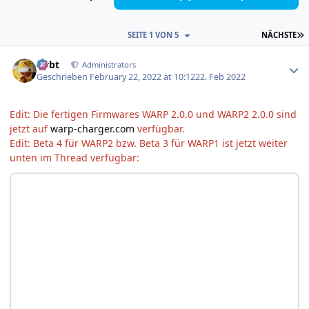
L
SEITE 1 VON 5
NÄCHSTE
Author stats
rtrbt
Administrators
Geschrieben
February 22, 2022 at 10:12
22. Feb 2022
Edit: Die fertigen Firmwares WARP 2.0.0 und WARP2 2.0.0 sind
jetzt auf
warp-charger.com
verfügbar.
Edit: Beta 4 für WARP2 bzw. Beta 3 für WARP1 ist jetzt weiter
unten im Thread verfügbar: