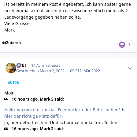
ist bereits in meinem Post eingebettet. Ich kann später gerne
noch einmal aktualisieren da ist zwischenzeitlich mehr als 2
Ladevorgänge gegeben haben sollte.
Viele Grüsse
Mark
Zitieren
1
Author stats
rtrbt
Administrators
Geschrieben
March 2, 2022 at 09:31
2. Mär 2022
AUTOR
Moin,
16 hours ago, MarkG said:
Hallo, wo möchtet ihr das Feedback zu der Beta1 haben? Ist
hier der richtige Platz dafür?
Ja, hier gehört es hin. Und schonmal danke fürs Testen!
16 hours ago, MarkG said: