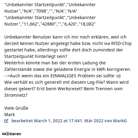
"Unbekannter Startzeitpunkt","Unbekannter
Nutzer","N/A","7098","","N/A","N/A"
"Unbekannter Startzeitpunkt","Unbekannter
Nutzer","11,662","42880","","6,420","18,082"
Unbekannter Benutzer kann ich mir noch erklären, weil ich
derzeit keinen Nutzer angelegt habe bzw. nicht via RFID-Chip
gestartet habe, allerdings sollte dort doch zumindest der
Startzeitpunkt hinterlegt sein?
Weiterhin könnte man bei der ersten Ladung die
Zählerstände sowie die geladene Energie in kWh korrigieren
.
-->Auch wenn das ein EINMALIGES Problem sei sollte
:o)
Wie verhält es sich generell mit diesem Log
-File? Wann wird
dieses geleert? Erst beim Werksreset? Beim Trennen vom
Stromnetz?
Viele Grüße
Mark
bearbeitet
March 1, 2022 at 17:44
1. Mär 2022
von MarkG
Zitieren