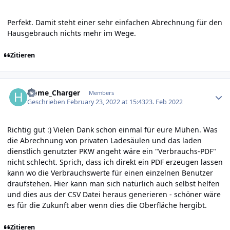
Perfekt. Damit steht einer sehr einfachen Abrechnung für den
Hausgebrauch nichts mehr im Wege.
Zitieren
Author stats
Home_Charger
Members
Geschrieben
February 23, 2022 at 15:43
23. Feb 2022
Richtig gut
:) Vielen Dank schon einmal für eure Mühen. Was
die Abrechnung von privaten Ladesäulen und das laden
dienstlich genutzter PKW angeht wäre ein "Verbrauchs-PDF"
nicht schlecht. Sprich, dass ich direkt ein PDF erzeugen lassen
kann wo die Verbrauchswerte für einen einzelnen Benutzer
draufstehen. Hier kann man sich natürlich auch selbst helfen
und dies aus der CSV Datei heraus generieren - schöner wäre
es für die Zukunft aber wenn dies die Oberfläche hergibt.
Zitieren