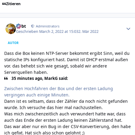
Zitieren
Author stats
rtrbt
Administrators
Geschrieben
March 2, 2022 at 15:03
2. Mär 2022
AUTOR
Dass die Box keinen NTP-Server bekommt ergibt Sinn, weil du
statische IPs konfiguriert hast. Damit ist DHCP erstmal außen
vor. das behebt sich wie gesagt, sobald wir andere
Serverquellen haben.
35 minutes ago, MarkG said:
Zwischen Hochfahren der Box und der ersten Ladung
vergingen auch einige Minuten.
Dann ist es seltsam, dass der Zähler da noch nicht gefunden
wurde. Ich versuche das hier mal nachzustellen.
Was mich zwischenzeitlich auch verwundert hatte war, dass
auch das Ende der ersten Ladung keinen Zählerstand hat.
Das war aber nur ein Bug in der CSV-Konvertierung, den habe
ich gefixt. Hat sich also schon gelohnt ;)