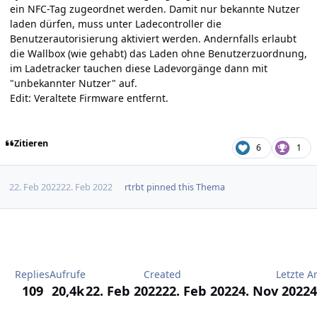
ein NFC-Tag zugeordnet werden. Damit nur bekannte Nutzer
laden dürfen, muss unter Ladecontroller die
Benutzerautorisierung aktiviert werden. Andernfalls erlaubt
die Wallbox (wie gehabt) das Laden ohne Benutzerzuordnung,
im Ladetracker tauchen diese Ladevorgänge dann mit
"unbekannter Nutzer" auf.
Edit: Veraltete Firmware entfernt.
Zitieren
6
1
22. Feb 2022
22. Feb 2022
rtrbt
pinned this Thema
Replies
Aufrufe
Created
Letzte A
109
20,4k
22. Feb 2022
22. Feb 2022
4. Nov 2022
4