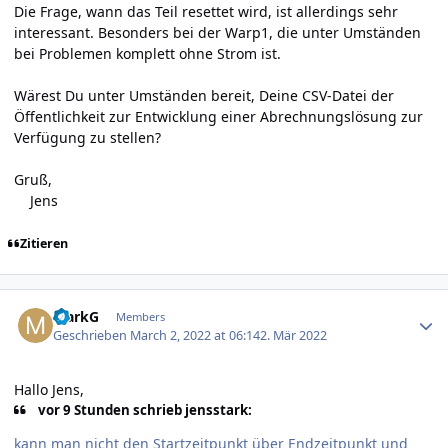
Die Frage, wann das Teil resettet wird, ist allerdings sehr
interessant. Besonders bei der Warp1, die unter Umständen
bei Problemen komplett ohne Strom ist.
Wärest Du unter Umständen bereit, Deine CSV-Datei der
Öffentlichkeit zur Entwicklung einer Abrechnungslösung zur
Verfügung zu stellen?
Gruß,
Jens
Zitieren
Author stats
MarkG
Members
Geschrieben
March 2, 2022 at 06:14
2. Mär 2022
Hallo Jens,
vor 9 Stunden schrieb jensstark:
kann man nicht den Startzeitpunkt über Endzeitpunkt und