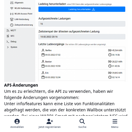
API-Änderungen
Um es zu erleichtern, die API zu verwenden, haben wir
folgende Änderungen vorgenommen:
Unter info/features kann eine Liste von Funktionalitäten
abgefragt werden, die von der konkreten Wallbox unterstützt
werden. Bei einer WARP1 Smart mit nachgerüstetem NFC wird
beispielsweise
Anmelden
Jetzt registrieren
Suche
Menu
[
"evse"
,
"nfc"
]