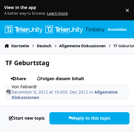
Skip to content
View in the app
×
Di
A better way to browse.
Learn more
.
Tinkerunity
Anmelden
Startseite
Deutsch
Allgemeine Diskussionen
TF Geburts
TF Geburtstag
Share
Folgen diesem Inhalt
Von
FabianB
December 9, 2012 at 10:45
9. Dez 2012
in
Allgemeine
Diskussionen
Start new topic
Reply to this topic
Author stats