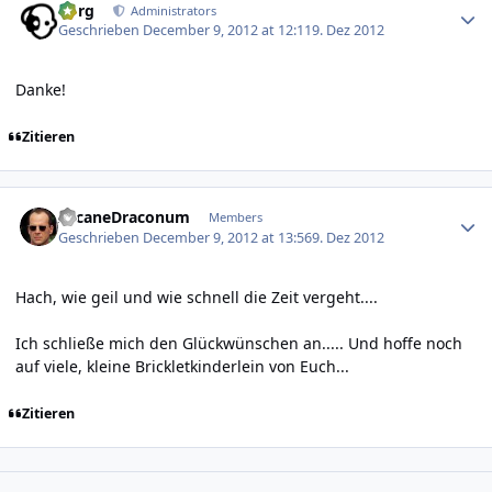
borg
Administrators
Geschrieben
December 9, 2012 at 12:11
9. Dez 2012
Danke!
Zitieren
Author stats
ArcaneDraconum
Members
Geschrieben
December 9, 2012 at 13:56
9. Dez 2012
Hach, wie geil und wie schnell die Zeit vergeht....
Ich schließe mich den Glückwünschen an..... Und hoffe noch
auf viele, kleine Brickletkinderlein von Euch...
Zitieren