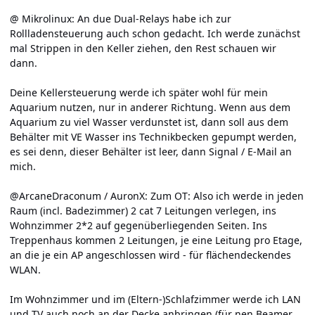
@ Mikrolinux: An due Dual-Relays habe ich zur
Rollladensteuerung auch schon gedacht. Ich werde zunächst
mal Strippen in den Keller ziehen, den Rest schauen wir
dann.
Deine Kellersteuerung werde ich später wohl für mein
Aquarium nutzen, nur in anderer Richtung. Wenn aus dem
Aquarium zu viel Wasser verdunstet ist, dann soll aus dem
Behälter mit VE Wasser ins Technikbecken gepumpt werden,
es sei denn, dieser Behälter ist leer, dann Signal / E-Mail an
mich.
@ArcaneDraconum / AuronX: Zum OT: Also ich werde in jeden
Raum (incl. Badezimmer) 2 cat 7 Leitungen verlegen, ins
Wohnzimmer 2*2 auf gegenüberliegenden Seiten. Ins
Treppenhaus kommen 2 Leitungen, je eine Leitung pro Etage,
an die je ein AP angeschlossen wird - für flächendeckendes
WLAN.
Im Wohnzimmer und im (Eltern-)Schlafzimmer werde ich LAN
und TV auch noch an der Decke anbringen (für nen Beamer