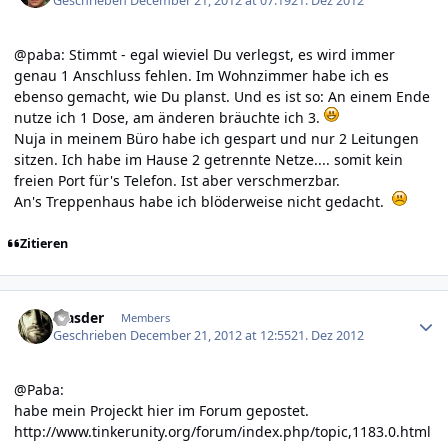
Geschrieben
December 21, 2012 at 07:19
21. Dez 2012
@paba: Stimmt - egal wieviel Du verlegst, es wird immer
genau 1 Anschluss fehlen. Im Wohnzimmer habe ich es
ebenso gemacht, wie Du planst. Und es ist so: An einem Ende
nutze ich 1 Dose, am änderen bräuchte ich 3.
Nuja in meinem Büro habe ich gespart und nur 2 Leitungen
sitzen. Ich habe im Hause 2 getrennte Netze.... somit kein
freien Port für's Telefon. Ist aber verschmerzbar.
An's Treppenhaus habe ich blöderweise nicht gedacht.
Zitieren
Author stats
Masder
Members
Geschrieben
December 21, 2012 at 12:55
21. Dez 2012
@Paba:
habe mein Projeckt hier im Forum gepostet.
http://www.tinkerunity.org/forum/index.php/topic,1183.0.html