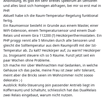
Anbindung, es gibt ein sehr breites Spektrum an Sensoren
und alles lässt sich homogen abfragen, bei mir so erst mal in
PHP.
Aktuell habe ich die Raum-Temperatur-Regelung funktional
fertig.
Ein Raumsensor besteht in Grunde aus einem Master, einer
WiFi-Extension, einem Temperatursensor und einem Dual-
Relais und einem Gira 112200 (?) Heizkörperthermostaten. Ein
PHP proggi rennt alle 5 Minuten durch alle Sensoren und
gleicht die Solltemperatur aus dem Raumprofil mit der Ist-
Temperatur ab. Zu kalt? Heizkörper auf, zu warm? Heizkörper
zu. Insgesamt steuere ich so 5 Räume. Funzt jetzt seit ein
paar Wochen ohne Probleme.
Ich mache mir über Weihnachten mal Gedanken, in welche
Gehäuse ich das packe, meine Frau ist zwar sehr tolerant,
meint aber die Bricks seien im Wohnzimmer nicht soooo
dekorativ ;-)
Ausblick: Rollo-Steuerung (ein passender Antrieb liegt im
Kofferraum) und Schaltuhr, schliesslich hat das DualRelais
zwei Relais eingebaut, warum nicht nutzen.