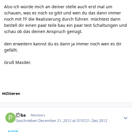
Also ich würde mich an deiner stelle auch erst mal um
schauen, was es noch so gibt und wen du das dann immer
noch mit TF die Realisierung durch führen möchtest dann
bestell dir einen paar teile bau ein paar test Schaltungen und
schau ob das deinen Anspruch genügt.
den erweitern kannst du es dann ja immer noch wen es dir
gefällt.
Gruß Masder.
Zitieren
Author stats
paba
Members
Geschrieben
December 21, 2012 at 07:07
21. Dez 2012
AUTOR