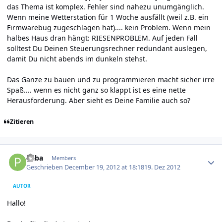
das Thema ist komplex. Fehler sind nahezu unumgänglich.
Wenn meine Wetterstation für 1 Woche ausfällt (weil z.B. ein
Firmwarebug zugeschlagen hat).... kein Problem. Wenn mein
halbes Haus dran hängt: RIESENPROBLEM. Auf jeden Fall
solltest Du Deinen Steuerungsrechner redundant auslegen,
damit Du nicht abends im dunkeln stehst.
Das Ganze zu bauen und zu programmieren macht sicher irre
Spaß.... wenn es nicht ganz so klappt ist es eine nette
Herausforderung. Aber sieht es Deine Familie auch so?
Zitieren
Author stats
paba
Members
Geschrieben
December 19, 2012 at 18:18
19. Dez 2012
AUTOR
Hallo!