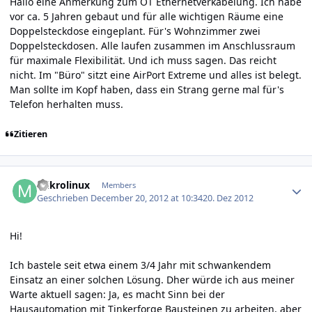
Hallo eine Anmerkung zum OT Ethernetverkabelung. Ich habe
vor ca. 5 Jahren gebaut und für alle wichtigen Räume eine
Doppelsteckdose eingeplant. Für's Wohnzimmer zwei
Doppelsteckdosen. Alle laufen zusammen im Anschlussraum
für maximale Flexibilität. Und ich muss sagen. Das reicht
nicht. Im "Büro" sitzt eine AirPort Extreme und alles ist belegt.
Man sollte im Kopf haben, dass ein Strang gerne mal für's
Telefon herhalten muss.
Zitieren
Author stats
mikrolinux
Members
Geschrieben
December 20, 2012 at 10:34
20. Dez 2012
Hi!
Ich bastele seit etwa einem 3/4 Jahr mit schwankendem
Einsatz an einer solchen Lösung. Dher würde ich aus meiner
Warte aktuell sagen: Ja, es macht Sinn bei der
Hausautomation mit Tinkerforge Bausteinen zu arbeiten, aber