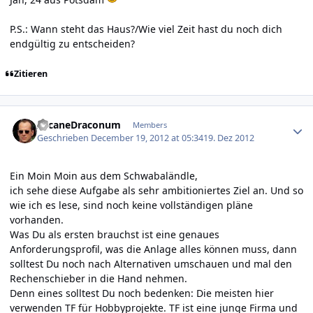
P.S.: Wann steht das Haus?/Wie viel Zeit hast du noch dich
endgültig zu entscheiden?
Zitieren
Author stats
ArcaneDraconum
Members
Geschrieben
December 19, 2012 at 05:34
19. Dez 2012
Ein Moin Moin aus dem Schwabaländle,
ich sehe diese Aufgabe als sehr ambitioniertes Ziel an. Und so
wie ich es lese, sind noch keine vollständigen pläne
vorhanden.
Was Du als ersten brauchst ist eine genaues
Anforderungsprofil, was die Anlage alles können muss, dann
solltest Du noch nach Alternativen umschauen und mal den
Rechenschieber in die Hand nehmen.
Denn eines solltest Du noch bedenken: Die meisten hier
verwenden TF für Hobbyprojekte. TF ist eine junge Firma und