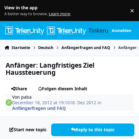
Skip to content
View in the app
×
Di
A better way to browse.
Learn more
.
Tinkerunity
Anmelden
Startseite
Deutsch
Anfängerfragen und FAQ
Anfänger: 
Anfänger: Langfristiges Ziel
Haussteuerung
Share
Folgen diesem Inhalt
Von
paba
December 18, 2012 at 19:10
18. Dez 2012
in
Anfängerfragen und FAQ
Start new topic
Reply to this topic