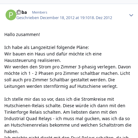
Author stats
paba
Members
Geschrieben
December 18, 2012 at 19:10
18. Dez 2012
Hallo zusammen!
Ich habe als Langzeitziel folgende Pläne:
Wir bauen ein Haus und dafür möchte ich eine
Haussteuerung realisieren.
Wir werden den Strom pro Zimmer 3-phasig verlegen. Davon
möchte ich 1 - 2 Phasen pro Zimmer schaltbar machen. Licht
soll auch pro Zimmer Schaltbar gestaltet werden. Die
Leitungen werden sternförmig auf Hutschiene verlegt.
Ich stelle mir das so vor, dass ich die Stromkreise mit
Hutschienen-Relais schalte. Diese würde ich dann mit den
Tinkerforge Relais schalten. Am liebsten dann mit den
Industrial Quad Relays - ich muss mal gucken, was ich da so
an Hutschienenrelais bekomme und welchen Schaltstrom die
haben.
Ich möchte nicht direkt mit den Dual Relays schalten, da ich