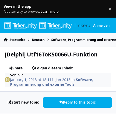
Skip to content
View in the app
×
Di
A better way to browse.
Learn more
.
Tinkerunity
Anmelden
Startseite
Deutsch
Software, Programmierung und externe
[Delphi] Utf16ToKS0066U-Funktion
Share
Folgen diesem Inhalt
Von
Nic
January 1, 2013 at 18:11
1. Jan 2013
in
Software,
Programmierung und externe Tools
Start new topic
Reply to this topic
Author stats