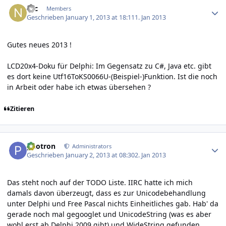
Nic
Members
Geschrieben
January 1, 2013 at 18:11
1. Jan 2013
Gutes neues 2013 !
LCD20x4-Doku für Delphi: Im Gegensatz zu C#, Java etc. gibt
es dort keine Utf16ToKS0066U-(Beispiel-)Funktion. Ist die noch
in Arbeit oder habe ich etwas übersehen ?
Zitieren
Author stats
photron
Administrators
Geschrieben
January 2, 2013 at 08:30
2. Jan 2013
Das steht noch auf der TODO Liste. IIRC hatte ich mich
damals davon überzeugt, dass es zur Unicodebehandlung
unter Delphi und Free Pascal nichts Einheitliches gab. Hab' da
gerade noch mal gegooglet und UnicodeString (was es aber
wohl erst ab Delphi 2009 gibt) und WideString gefunden.