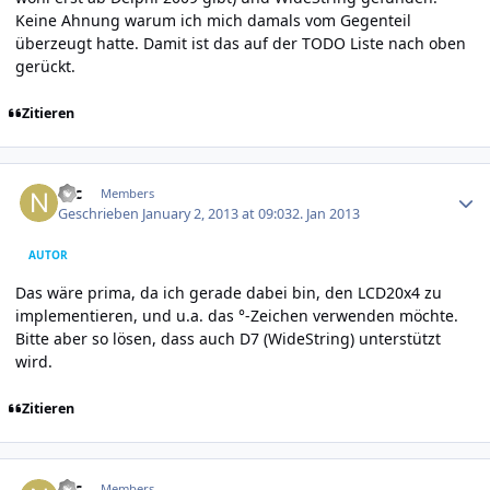
Keine Ahnung warum ich mich damals vom Gegenteil
überzeugt hatte. Damit ist das auf der TODO Liste nach oben
gerückt.
Zitieren
Author stats
Nic
Members
Geschrieben
January 2, 2013 at 09:03
2. Jan 2013
AUTOR
Das wäre prima, da ich gerade dabei bin, den LCD20x4 zu
implementieren, und u.a. das °-Zeichen verwenden möchte.
Bitte aber so lösen, dass auch D7 (WideString) unterstützt
wird.
Zitieren
Author stats
Nic
Members