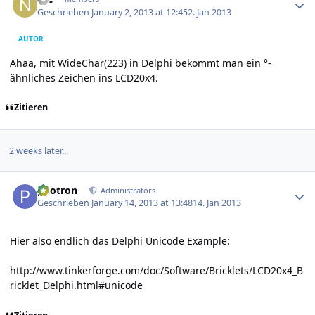
Geschrieben
January 2, 2013 at 12:45
2. Jan 2013
AUTOR
Ahaa, mit WideChar(223) in Delphi bekommt man ein °-
ähnliches Zeichen ins LCD20x4.
Zitieren
2 weeks later...
Author stats
photron
Administrators
Geschrieben
January 14, 2013 at 13:48
14. Jan 2013
Hier also endlich das Delphi Unicode Example:
http://www.tinkerforge.com/doc/Software/Bricklets/LCD20x4_B
ricklet_Delphi.html#unicode