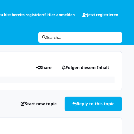
u bist bereits registriert? Hier anmelden
Jetzt registrieren
Search...
Share
Folgen diesem Inhalt
Start new topic
Reply to this topic