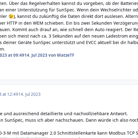
nzen. Über das Regelverhalten kannst du vorgeben, ob der Batteri
l an einer Unterstützung für SunSpec. Wenn dein Wechselrichter ode
hler
), kannst du zukünftig die Daten direkt dort auslesen. Alte
😉
er HTTP in den WEM schieben. Ein bis zwei Sekunden Verzögerung 
auen. Kommt auch drauf an, wie schnell dein Auto reagiert. Der R
aben sich meist nach ca. 3 Sekunden auf den neuen Ladestrom ein
deiner Geräte SunSpec unterstützt und EVCC aktuell bei dir halbw
en.
2023 at 09:49
14. Jul 2023
von MatzeTF
3 at 12:49
14. Jul 2023
e und ausreichend detaillierte und nachvollziehbare Antwort.
nn SunSpec, muss ich aber nachschauen. Dann würde ich also noch 
.0-3-M mit Datamanager 2.0 Schnittstellenkarte kann Modbus TCP S