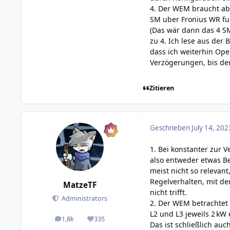
4. Der WEM braucht ab
SM uber Fronius WR fun
(Das wär dann das 4 S
zu 4. Ich lese aus de
dass ich weiterhin Op
Verzögerungen, bis de
Zitieren
Geschrieben
July 14, 202
1. Bei konstanter zur
also entweder etwas Be
meist nicht so relevan
Regelverhalten, mit d
MatzeTF
nicht trifft.
Administrators
2. Der WEM betrachtet
L2 und L3 jeweils 2 kW
1,8k
335
posts
Reputation
Das ist schließlich au