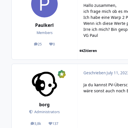
Hallo zusammen,
ich frage mich ob es 
Ich habe eine Warp 2
Wenn ich diese Werte p
Paulkerl
Irre ich mich? Bin ges
Members
VG Paul
25
0
posts
Reputation
Zitieren
Geschrieben
July 11, 202
Ja du kannst PV-Übersc
wäre sonst auch noch E
borg
Administrators
3,8k
137
posts
Reputation