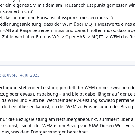
er ein eigenes SM mit dem am Hausanschlusspunkt gemessen wird,
ktioniert nicht?
M, das an meinem Hausanschlusspunkt messen muss...)
r Bedienungsanleitung, dass der WEm über MQTT Messwerte eines a
enHAB auf Raspi betreiben muss und darauf hoffen muss, dass ir
r Zählerwert über Fronius WR -> OpenHAB -> MQTT -> WEM das Regel
3 at 09:48
14. Jul 2023
 Verfügung stehender Leistung pendelt der WEM immer zwischen d
zug oder etwas Einspeisung – und bleibt dabei länger auf der Leistu
t, da WEM und Auto bei wechselnder PV-Leistung sowieso permanent
er du beeinflussen kannst, ob der WEM zu Einspeisung oder Bezug
 nur die Bezugsleistung am Netzübergabepunkt, summiert über all
 einspeist, „sieht“ der WEM einen Bezug von 6 kW. Diesen Wert ver
ch das, was dein Energieversorger berechnet.