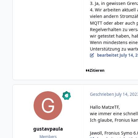
3. Ja, in gewissen Gre
4. Wir arbeiten aktuel
vielen andern Stromzä
MQTT oder aber auch p
Regelverhalten zu vers
wir getestet haben, h
Wenn mindestens eines 
Unterstützung zu wart
bearbeitet
July 14, 
Zitieren
Geschrieben
July 14, 202
Hallo MatzeTF,
wie immer eine schnell
Ich glaube, Fronius ka
gustavpaula
Jawoll, Fronius Symo 6
Members