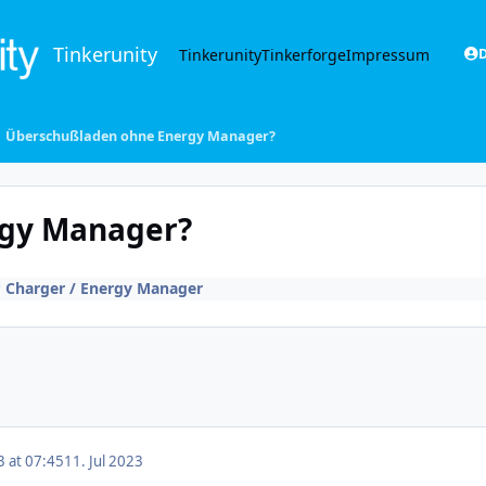
Tinkerunity
Tinkerunity
Tinkerforge
Impressum
D
Überschußladen ohne Energy Manager?
rgy Manager?
Charger / Energy Manager
3 at 07:45
11. Jul 2023