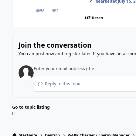
bearbeitet
July 15, 
58
2
posts
Reputation
Zitieren
Join the conversation
You can post now and register later. If you have an accou
Reply to this topic...
Go to topic listing
Startseite
Deutsch
WARP Charger / Energy Manager