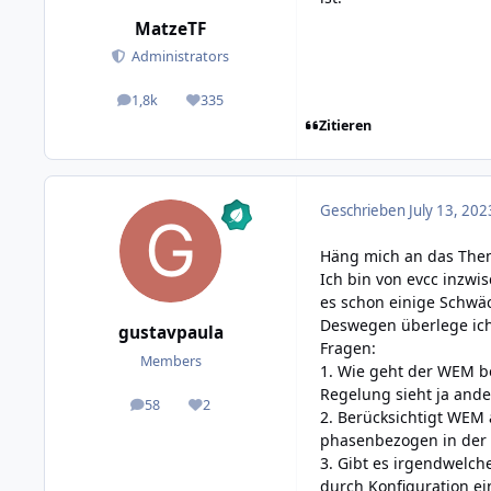
MatzeTF
Administrators
1,8k
335
posts
Reputation
Zitieren
Geschrieben
July 13, 202
Häng mich an das The
Ich bin von evcc inzwi
es schon einige Schwä
Deswegen überlege ich
gustavpaula
Fragen:
Members
1. Wie geht der WEM b
Regelung sieht ja ande
58
2
posts
Reputation
2. Berücksichtigt WEM 
phasenbezogen in der 
3. Gibt es irgendwelc
durch Konfiguration ei