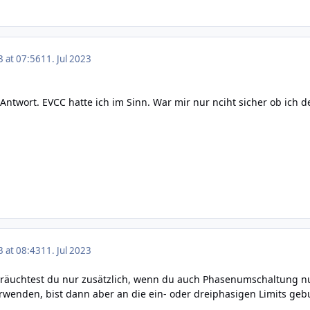
3 at 07:56
11. Jul 2023
 Antwort. EVCC hatte ich im Sinn. War mir nur nciht sicher ob ic
3 at 08:43
11. Jul 2023
äuchtest du nur zusätzlich, wenn du auch Phasenumschaltung nu
rwenden, bist dann aber an die ein- oder dreiphasigen Limits ge