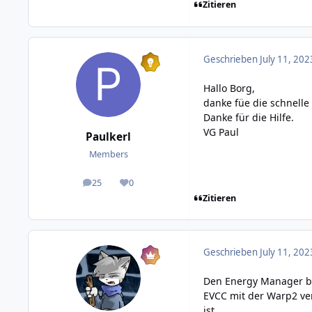
Zitieren
Geschrieben
July 11, 202
Hallo Borg,
danke füe die schnelle
Danke für die Hilfe.
VG Paul
Paulkerl
Members
25
0
posts
Reputation
Zitieren
Geschrieben
July 11, 202
Den Energy Manager br
EVCC mit der Warp2 ve
ist.