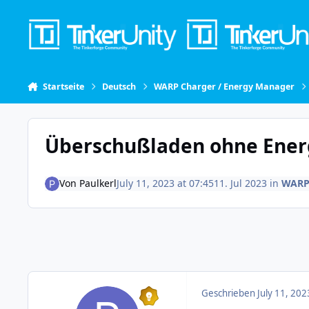
Skip to content
Startseite
Deutsch
WARP Charger / Energy Manager
Überschußladen ohne Ene
Von
Paulkerl
July 11, 2023 at 07:45
11. Jul 2023
in
WARP 
Geschrieben
July 11, 202