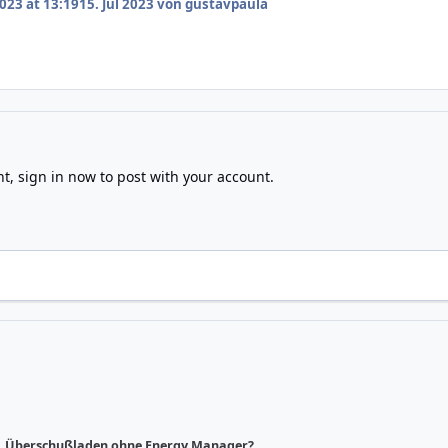
2023 at 13:19
15. Jul 2023
von gustavpaula
nt,
sign in now
to post with your account.
Überschußladen ohne Energy Manager?