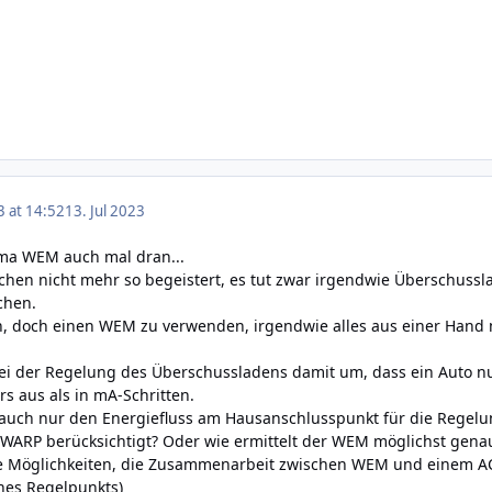
3 at 14:52
13. Jul 2023
ma WEM auch mal dran...
schen nicht mehr so begeistert, es tut zwar irgendwie Überschuss
chen.
, doch einen WEM zu verwenden, irgendwie alles aus einer Hand 
ei der Regelung des Überschussladens damit um, dass ein Auto nur
rs aus als in mA-Schritten.
auch nur den Energiefluss am Hausanschlusspunkt für die Regelun
WARP berücksichtigt? Oder wie ermittelt der WEM möglichst genau
he Möglichkeiten, die Zusammenarbeit zwischen WEM und einem AC 
nes Regelpunkts)