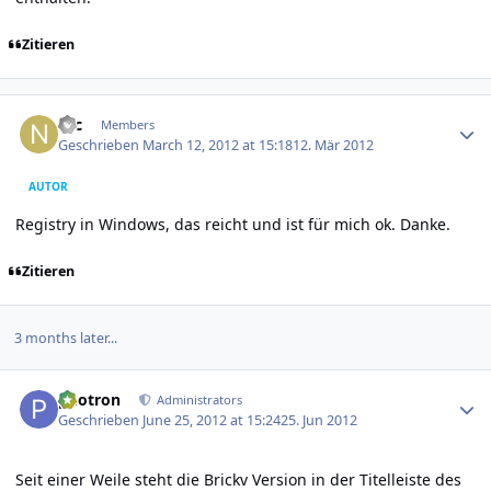
Zitieren
Author stats
Nic
Members
Geschrieben
March 12, 2012 at 15:18
12. Mär 2012
AUTOR
Registry in Windows, das reicht und ist für mich ok. Danke.
Zitieren
3 months later...
Author stats
photron
Administrators
Geschrieben
June 25, 2012 at 15:24
25. Jun 2012
Seit einer Weile steht die Brickv Version in der Titelleiste des