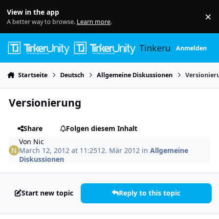
Skip to content
View in the app
×
Di
A better way to browse.
Learn more
.
Tinkerunity
Anmelden
Startseite
Deutsch
Allgemeine Diskussionen
Versionier
Versionierung
Share
Folgen diesem Inhalt
Von
Nic
March 12, 2012 at 11:25
12. Mär 2012
in
Allgemeine
Diskussionen
Start new topic
Reply to this topic
Author stats