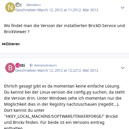
Nic
Members
Geschrieben
March 12, 2012 at 11:25
12. Mär 2012
Wo findet man die Version der installierten BrickD-Service und
BrickViewer ?
Zitieren
Author stats
batti
Administrators
Geschrieben
March 12, 2012 at 12:22
12. Mär 2012
Ehrlich gesagt gibt es da momentan keine einfache Lösung.
Du kannst bei der Linux version die config.py suchen, da steht
die Version drin. Unter Windows sehe ich momentan nur die
Möglichkeit dies in der Registry nachzuschauen (regedit...).
Dort kannst du unter
"HKEY_LOCAL_MACHINE/SOFTWARE/TINKERFORGE/" Brickd
und Brickv finden. Für beide ist ein Versions eintrag
enthalten.