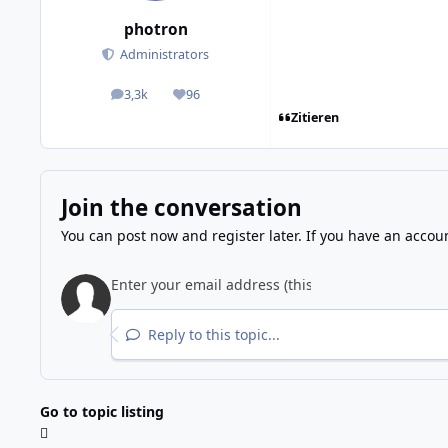
photron
Administrators
3,3k
96
posts
Reputation
Zitieren
Join the conversation
You can post now and register later. If you have an accou
Reply to this topic...
Go to topic listing