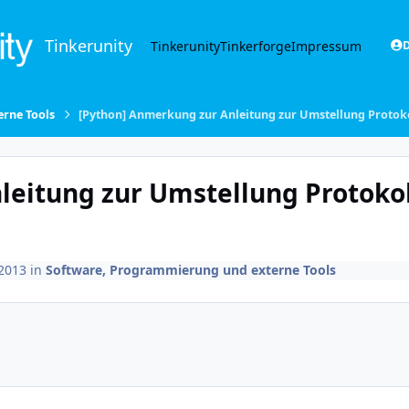
Tinkerunity
Tinkerunity
Tinkerforge
Impressum
D
rne Tools
[Python] Anmerkung zur Anleitung zur Umstellung Protokol
eitung zur Umstellung Protokoll
 2013
in
Software, Programmierung und externe Tools