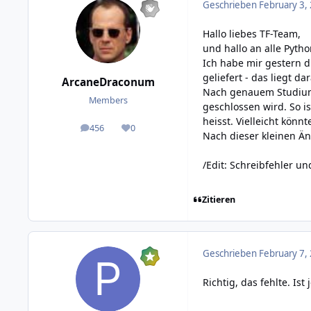
Geschrieben
February 3,
Hallo liebes TF-Team,
und hallo an alle Pytho
Ich habe mir gestern 
geliefert - das liegt da
ArcaneDraconum
Nach genauem Studium 
Members
geschlossen wird. So i
heisst. Vielleicht kön
456
0
posts
Reputation
Nach dieser kleinen Än
/Edit: Schreibfehler und
Zitieren
Geschrieben
February 7,
Richtig, das fehlte. Ist