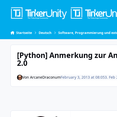
Skip to content
Startseite
Deutsch
Software, Programmierung und exte
[Python] Anmerkung zur Anl
2.0
Von
ArcaneDraconum
February 3, 2013 at 08:05
3. Feb