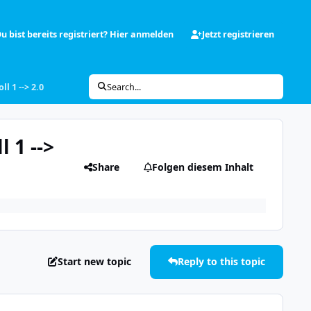
u bist bereits registriert? Hier anmelden
Jetzt registrieren
l 1 --> 2.0
Search...
 1 -->
Share
Folgen diesem Inhalt
Start new topic
Reply to this topic