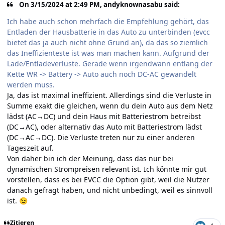
On 3/15/2024 at 2:49 PM, andyknownasabu said:
Ich habe auch schon mehrfach die Empfehlung gehört, das
Entladen der Hausbatterie in das Auto zu unterbinden (evcc
bietet das ja auch nicht ohne Grund an), da das so ziemlich
das Ineffizienteste ist was man machen kann. Aufgrund der
Lade/Entladeverluste. Gerade wenn irgendwann entlang der
Kette WR -> Battery -> Auto auch noch DC-AC gewandelt
werden muss.
Ja, das ist maximal ineffizient. Allerdings sind die Verluste in
Summe exakt die gleichen, wenn du dein Auto aus dem Netz
lädst (AC→DC) und dein Haus mit Batteriestrom betreibst
(DC→AC), oder alternativ das Auto mit Batteriestrom lädst
(DC→AC→DC). Die Verluste treten nur zu einer anderen
Tageszeit auf.
Von daher bin ich der Meinung, dass das nur bei
dynamischen Strompreisen relevant ist. Ich könnte mir gut
vorstellen, dass es bei EVCC die Option gibt, weil die Nutzer
danach gefragt haben, und nicht unbedingt, weil es sinnvoll
ist.
😉
Zitieren