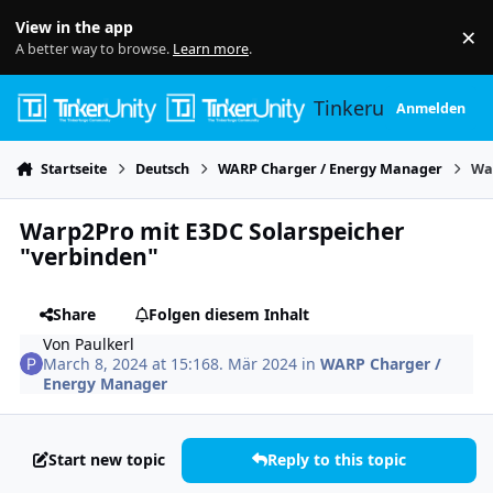
Skip to content
View in the app
×
Di
A better way to browse.
Learn more
.
Tinkerunity
Anmelden
Startseite
Deutsch
WARP Charger / Energy Manager
Wa
Warp2Pro mit E3DC Solarspeicher
"verbinden"
Share
Folgen diesem Inhalt
Von
Paulkerl
March 8, 2024 at 15:16
8. Mär 2024
in
WARP Charger /
Energy Manager
Start new topic
Reply to this topic