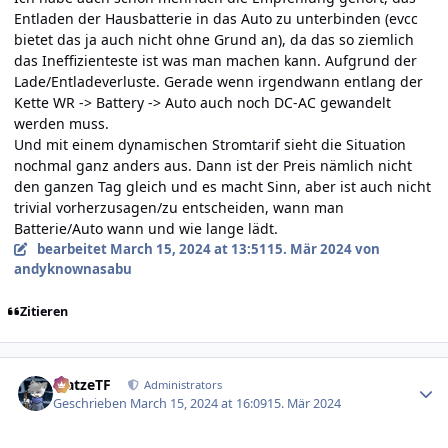
Entladen der Hausbatterie in das Auto zu unterbinden (evcc
bietet das ja auch nicht ohne Grund an), da das so ziemlich
das Ineffizienteste ist was man machen kann. Aufgrund der
Lade/Entladeverluste. Gerade wenn irgendwann entlang der
Kette WR -> Battery -> Auto auch noch DC-AC gewandelt
werden muss.
Und mit einem dynamischen Stromtarif sieht die Situation
nochmal ganz anders aus. Dann ist der Preis nämlich nicht
den ganzen Tag gleich und es macht Sinn, aber ist auch nicht
trivial vorherzusagen/zu entscheiden, wann man
Batterie/Auto wann und wie lange lädt.
bearbeitet
March 15, 2024 at 13:51
15. Mär 2024
von
andyknownasabu
Zitieren
Author stats
MatzeTF
Administrators
Geschrieben
March 15, 2024 at 16:09
15. Mär 2024