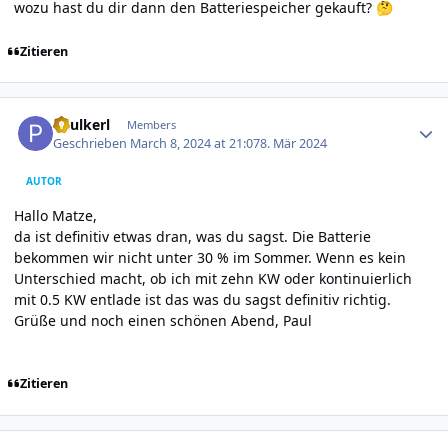
wozu hast du dir dann den Batteriespeicher gekauft?
🤔
Zitieren
Author stats
Paulkerl
Members
Geschrieben
March 8, 2024 at 21:07
8. Mär 2024
AUTOR
Hallo Matze,
da ist definitiv etwas dran, was du sagst. Die Batterie
bekommen wir nicht unter 30 % im Sommer. Wenn es kein
Unterschied macht, ob ich mit zehn KW oder kontinuierlich
mit 0.5 KW entlade ist das was du sagst definitiv richtig.
Grüße und noch einen schönen Abend, Paul
Zitieren
Author stats