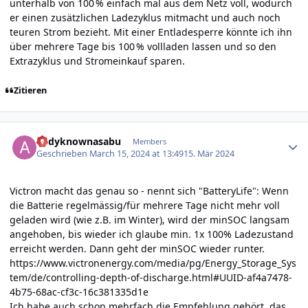
unterhalb von 100 % einfach mal aus dem Netz voll, wodurch
er einen zusätzlichen Ladezyklus mitmacht und auch noch
teuren Strom bezieht. Mit einer Entladesperre könnte ich ihn
über mehrere Tage bis 100 % vollladen lassen und so den
Extrazyklus und Stromeinkauf sparen.
Zitieren
Author stats
andyknownasabu
Members
Geschrieben
March 15, 2024 at 13:49
15. Mär 2024
Victron macht das genau so - nennt sich "BatteryLife": Wenn
die Batterie regelmässig/für mehrere Tage nicht mehr voll
geladen wird (wie z.B. im Winter), wird der minSOC langsam
angehoben, bis wieder ich glaube min. 1x 100% Ladezustand
erreicht werden. Dann geht der minSOC wieder runter.
https://www.victronenergy.com/media/pg/Energy_Storage_Sys
tem/de/controlling-depth-of-discharge.html#UUID-af4a7478-
4b75-68ac-cf3c-16c381335d1e
Ich habe auch schon mehrfach die Empfehlung gehört, das