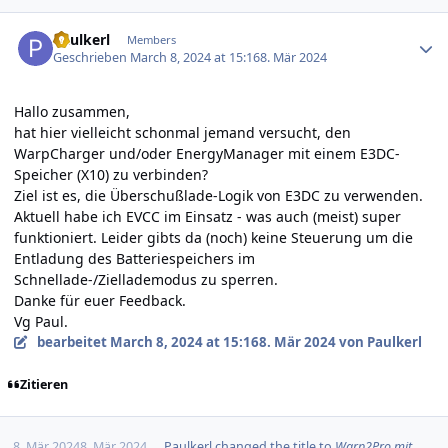
Author stats
Paulkerl
Members
Geschrieben
March 8, 2024 at 15:16
8. Mär 2024
Hallo zusammen,
hat hier vielleicht schonmal jemand versucht, den
WarpCharger und/oder EnergyManager mit einem E3DC-
Speicher (X10) zu verbinden?
Ziel ist es, die Überschußlade-Logik von E3DC zu verwenden.
Aktuell habe ich EVCC im Einsatz - was auch (meist) super
funktioniert. Leider gibts da (noch) keine Steuerung um die
Entladung des Batteriespeichers im
Schnellade-/Ziellademodus zu sperren.
Danke für euer Feedback.
Vg Paul.
bearbeitet
March 8, 2024 at 15:16
8. Mär 2024
von Paulkerl
Zitieren
8. Mär 2024
8. Mär 2024
Paulkerl
changed the title to
Warp2Pro mit