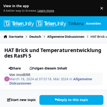
Skip to content
View in the app
×
Di
A better way to browse.
Learn more
.
Tinkerunity
Anmelden
Startseite
Deutsch
Allgemeine Diskussionen
HAT Brick 
HAT Brick und Temperaturentwicklung
des RasPi 5
Share
Folgen diesem Inhalt
Von
insidERR
March 18, 2024 at 07:01
18. Mär 2024
in
Allgemeine
Diskussionen
Start new topic
Reply to this topic