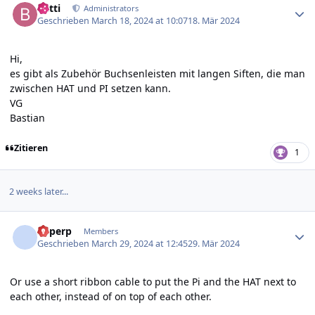
batti
Administrators
Geschrieben
March 18, 2024 at 10:07
18. Mär 2024
Hi,
es gibt als Zubehör Buchsenleisten mit langen Siften, die man
zwischen HAT und PI setzen kann.
VG
Bastian
Zitieren
1
2 weeks later...
Author stats
Superp
Members
Geschrieben
March 29, 2024 at 12:45
29. Mär 2024
Or use a
short ribbon cable
to put the Pi and the HAT next to
each other, instead of on top of each other.