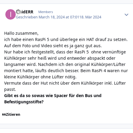
Author stats
insidERR
Members
Geschrieben
March 18, 2024 at 07:01
18. Mär 2024
Hallo zusammen,
ich habe einen RasPi 5 und überlege ein HAT drauf zu setzen.
Auf dem Foto und Video sieht es ja ganz gut aus.
Nur habe ich festgestellt, dass der RasPi 5 ohne vernünftige
Kühlkörper sehr heiß wird und entweder abspackt oder
langsamer wird. Nachdem ich den original Kühkörper/Lüfter
montiert hatte, läufts deutlich besser. Beim RasPi 4 waren nur
kleine Kühlkörper ohne Lüfter nötig.
Vermute dass der Hut nicht über dem Kühlkörper inkl. Lüfter
passt.
Gibt es da so sowas wie Spacer für den Bus und
Befestigungsstifte?
Zitieren
Author stats