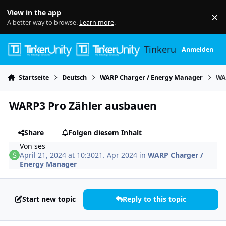
Skip to content
View in the app
×
Di
A better way to browse.
Learn more
.
Tinkerunity
Anmelden
Startseite
Deutsch
WARP Charger / Energy Manager
WA
WARP3 Pro Zähler ausbauen
Share
Folgen diesem Inhalt
Von
ses
April 21, 2024 at 10:30
21. Apr 2024
in
WARP Charger /
Energy Manager
Start new topic
Reply to this topic
Author stats