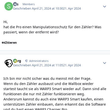
ses
Members
Geschrieben
April 21, 2024 at 10:30
21. Apr 2024
Hi,
hat die Pro einen Manipulationsschutz für den Zähler? Was
passiert, wenn der entfernt wird?
Zitieren
Author stats
borg
Administrators
Geschrieben
April 21, 2024 at 11:05
21. Apr 2024
Ich bin mir nicht sicher was du meinst mit der Frage.
Wenn du den Zähler ausbaust und die Wallbox wieder
startest taucht sie als WARP3 Smart wieder auf. Dann sind alle
Funktionen die nur mit Zähler funktionieren weg.
Andersrum kannst du auch eine WARP3 Smart kaufen, einen
unterstützen Zähler einbauen, dann erkannt das die Software
und du hast einen WARP3 Charger Pro.