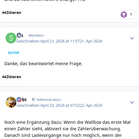
Zitieren
1
Author stats
ses
Members
Geschrieben
April 21, 2024 at 11:57
21. Apr 2024
AUTOR
Danke, das beantwortet meine Frage.
Zitieren
Author stats
rtrbt
Administrators
Geschrieben
April 22, 2024 at 07:52
22. Apr 2024
Noch eine Ergänzung dazu: Wenn die Wallbox das erste Mal
einen Zähler sieht, aktiviert sie die Zählerüberwachung.
Danach sind Ladevorgänge nur noch möglich, wenn der