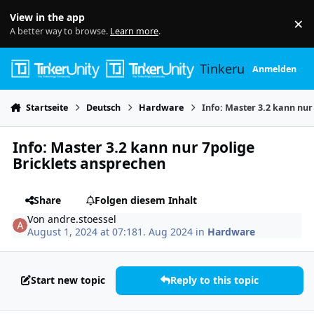
Skip to content
View in the app
×
Di
A better way to browse.
Learn more
.
Tinkerunity
Anmelden
Startseite
Deutsch
Hardware
Info: Master 3.2 kann nur
Info: Master 3.2 kann nur 7polige
Bricklets ansprechen
Share
Folgen diesem Inhalt
Von
andre.stoessel
August 1, 2024 at 07:18
1. Aug 2024
in
Hardware
Start new topic
Reply to this topic