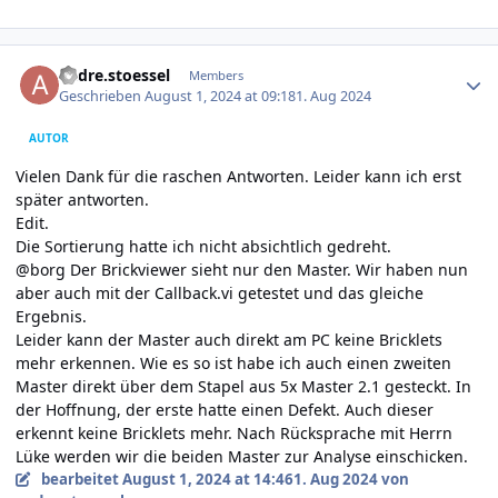
Author stats
andre.stoessel
Members
Geschrieben
August 1, 2024 at 09:18
1. Aug 2024
AUTOR
Vielen Dank für die raschen Antworten. Leider kann ich erst
später antworten.
Edit.
Die Sortierung hatte ich nicht absichtlich gedreht.
@borg Der Brickviewer sieht nur den Master. Wir haben nun
aber auch mit der Callback.vi getestet und das gleiche
Ergebnis.
Leider kann der Master auch direkt am PC keine Bricklets
mehr erkennen. Wie es so ist habe ich auch einen zweiten
Master direkt über dem Stapel aus 5x Master 2.1 gesteckt. In
der Hoffnung, der erste hatte einen Defekt. Auch dieser
erkennt keine Bricklets mehr. Nach Rücksprache mit Herrn
Lüke werden wir die beiden Master zur Analyse einschicken.
bearbeitet
August 1, 2024 at 14:46
1. Aug 2024
von