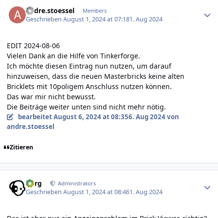
Author stats
andre.stoessel
Members
Geschrieben
August 1, 2024 at 07:18
1. Aug 2024
EDIT 2024-08-06
Vielen Dank an die Hilfe von Tinkerforge.
Ich möchte diesen Eintrag nun nutzen, um darauf
hinzuweisen, dass die neuen Masterbricks keine alten
Bricklets mit 10poligem Anschluss nutzen können.
Das war mir nicht bewusst.
Die Beiträge weiter unten sind nicht mehr nötig.
bearbeitet
August 6, 2024 at 08:35
6. Aug 2024
von
andre.stoessel
Zitieren
Author stats
borg
Administrators
Geschrieben
August 1, 2024 at 08:46
1. Aug 2024