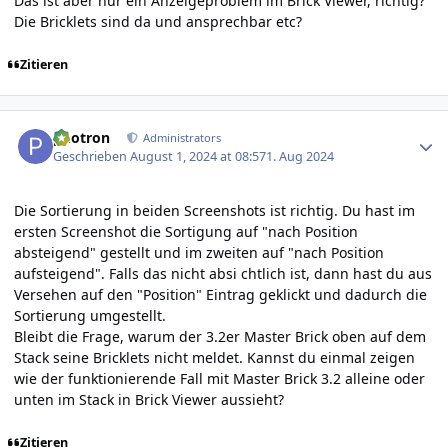
Das ist aber nur ein Anzeigeproblem im Brick Viewer, richtig?
Die Bricklets sind da und ansprechbar etc?
Zitieren
Author stats
photron
Administrators
Geschrieben
August 1, 2024 at 08:57
1. Aug 2024
Die Sortierung in beiden Screenshots ist richtig. Du hast im
ersten Screenshot die Sortigung auf "nach Position
absteigend" gestellt und im zweiten auf "nach Position
aufsteigend". Falls das nicht absi chtlich ist, dann hast du aus
Versehen auf den "Position" Eintrag geklickt und dadurch die
Sortierung umgestellt.
Bleibt die Frage, warum der 3.2er Master Brick oben auf dem
Stack seine Bricklets nicht meldet. Kannst du einmal zeigen
wie der funktionierende Fall mit Master Brick 3.2 alleine oder
unten im Stack in Brick Viewer aussieht?
Zitieren