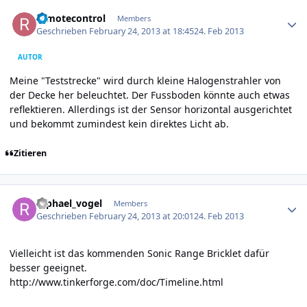
Author stats
remotecontrol
Members
Geschrieben
February 24, 2013 at 18:45
24. Feb 2013
AUTOR
Meine "Teststrecke" wird durch kleine Halogenstrahler von
der Decke her beleuchtet. Der Fussboden könnte auch etwas
reflektieren. Allerdings ist der Sensor horizontal ausgerichtet
und bekommt zumindest kein direktes Licht ab.
Zitieren
Author stats
raphael_vogel
Members
Geschrieben
February 24, 2013 at 20:01
24. Feb 2013
Vielleicht ist das kommenden Sonic Range Bricklet dafür
besser geeignet.
http://www.tinkerforge.com/doc/Timeline.html