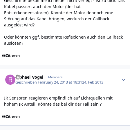
Geschirmte bekomme ich leider nicht verlegt - ist zu dick. Das
Kabel passiert auch den Motor (der hat
Entstörkondensatoren). Könnte der Motor dennoch eine
Störung auf das Kabel bringen, wodurch der Callback
ausgelöst wird?
Oder könnten ggf. bestimmte Reflexionen auch den Callback
auslösen?
Zitieren
Author stats
raphael_vogel
Members
Geschrieben
February 24, 2013 at 18:31
24. Feb 2013
IR Sensoren reagieren empfindlich auf Lichtquellen mit
hohem IR Anteil. Könnte das bei dir der Fall sein ?
Zitieren