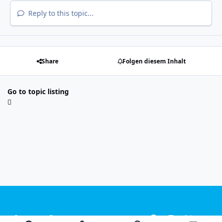
Reply to this topic...
Share
Folgen diesem Inhalt
Go to topic listing
Light Mode
Dark Mode
System Preference
f
i
x
y