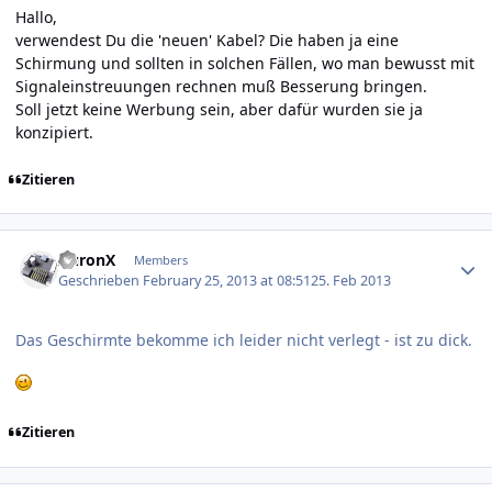
Hallo,
verwendest Du die 'neuen' Kabel? Die haben ja eine
Schirmung und sollten in solchen Fällen, wo man bewusst mit
Signaleinstreuungen rechnen muß Besserung bringen.
Soll jetzt keine Werbung sein, aber dafür wurden sie ja
konzipiert.
Zitieren
Author stats
AuronX
Members
Geschrieben
February 25, 2013 at 08:51
25. Feb 2013
Das Geschirmte bekomme ich leider nicht verlegt - ist zu dick.
Zitieren