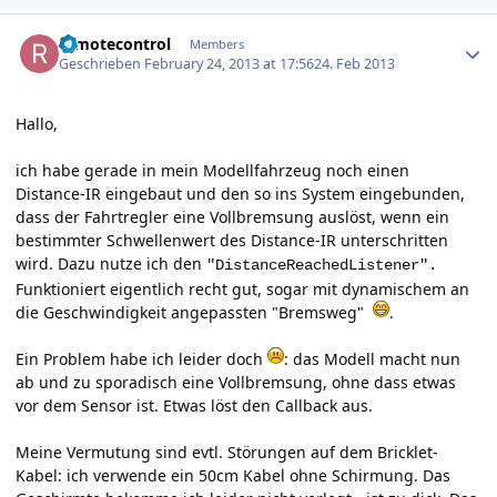
Author stats
remotecontrol
Members
Geschrieben
February 24, 2013 at 17:56
24. Feb 2013
Hallo,
ich habe gerade in mein Modellfahrzeug noch einen
Distance-IR eingebaut und den so ins System eingebunden,
dass der Fahrtregler eine Vollbremsung auslöst, wenn ein
bestimmter Schwellenwert des Distance-IR unterschritten
wird. Dazu nutze ich den
"DistanceReachedListener".
Funktioniert eigentlich recht gut, sogar mit dynamischem an
die Geschwindigkeit angepassten "Bremsweg"
.
Ein Problem habe ich leider doch
: das Modell macht nun
ab und zu sporadisch eine Vollbremsung, ohne dass etwas
vor dem Sensor ist. Etwas löst den Callback aus.
Meine Vermutung sind evtl. Störungen auf dem Bricklet-
Kabel: ich verwende ein 50cm Kabel ohne Schirmung. Das