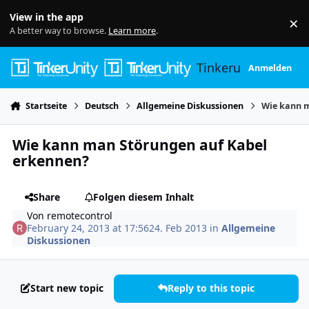
Skip to content
View in the app
×
Di
A better way to browse.
Learn more
.
Tinkerunity
Anmelden
Startseite
Deutsch
Allgemeine Diskussionen
Wie kann m
Wie kann man Störungen auf Kabel
erkennen?
Share
Folgen diesem Inhalt
Von
remotecontrol
February 24, 2013 at 17:56
24. Feb 2013
in
Allgemeine
Diskussionen
Start new topic
Reply to this topic