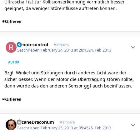
Ultraschall ist zur Kollisionserkennung vermutlich besser
geeignet, da weniger Störeinflüsse auftreten können.
Zitieren
Author stats
remotecontrol
Members
Geschrieben
February 24, 2013 at 20:13
24. Feb 2013
AUTOR
Bzgl. Winkel und Störungen durch anderes Licht wäre der
sicher besser. Wenn der Motor die Übertragung stören sollte,
dann würde das den anderen Sensor ggf auch beeinflussen.
Zitieren
Author stats
ArcaneDraconum
Members
Geschrieben
February 25, 2013 at 05:45
25. Feb 2013