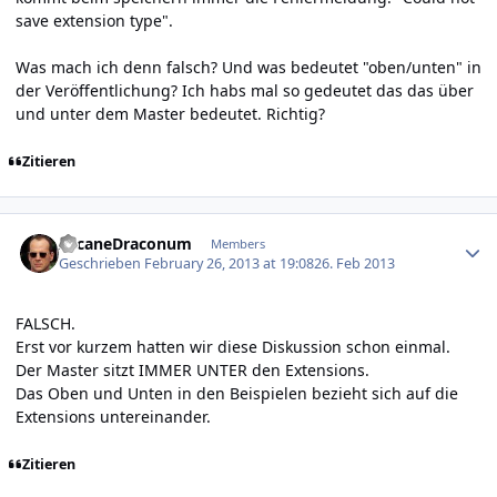
save extension type".
Was mach ich denn falsch? Und was bedeutet "oben/unten" in
der Veröffentlichung? Ich habs mal so gedeutet das das über
und unter dem Master bedeutet. Richtig?
Zitieren
Author stats
ArcaneDraconum
Members
Geschrieben
February 26, 2013 at 19:08
26. Feb 2013
FALSCH.
Erst vor kurzem hatten wir diese Diskussion schon einmal.
Der Master sitzt IMMER UNTER den Extensions.
Das Oben und Unten in den Beispielen bezieht sich auf die
Extensions untereinander.
Zitieren