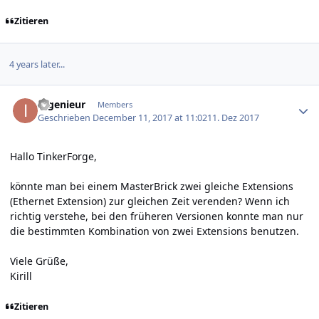
Zitieren
4 years later...
Author stats
Ingenieur
Members
Geschrieben
December 11, 2017 at 11:02
11. Dez 2017
Hallo TinkerForge,
könnte man bei einem MasterBrick zwei gleiche Extensions
(Ethernet Extension) zur gleichen Zeit verenden? Wenn ich
richtig verstehe, bei den früheren Versionen konnte man nur
die bestimmten Kombination von zwei Extensions benutzen.
Viele Grüße,
Kirill
Zitieren