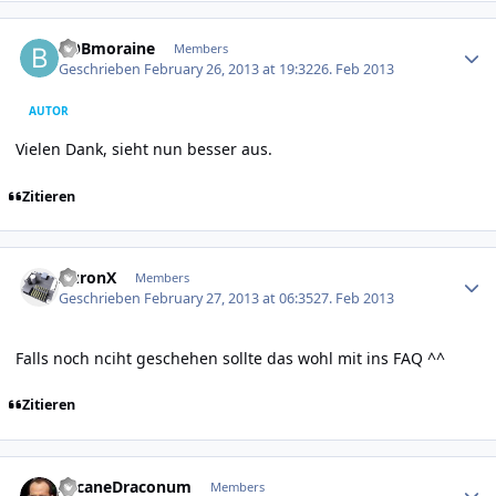
Author stats
BOBmoraine
Members
Geschrieben
February 26, 2013 at 19:32
26. Feb 2013
AUTOR
Vielen Dank, sieht nun besser aus.
Zitieren
Author stats
AuronX
Members
Geschrieben
February 27, 2013 at 06:35
27. Feb 2013
Falls noch nciht geschehen sollte das wohl mit ins FAQ ^^
Zitieren
Author stats
ArcaneDraconum
Members