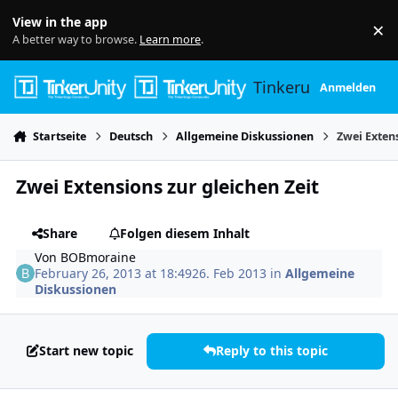
Skip to content
View in the app
×
Di
A better way to browse.
Learn more
.
Tinkerunity
Anmelden
Startseite
Deutsch
Allgemeine Diskussionen
Zwei Extens
Zwei Extensions zur gleichen Zeit
Share
Folgen diesem Inhalt
Von
BOBmoraine
February 26, 2013 at 18:49
26. Feb 2013
in
Allgemeine
Diskussionen
Start new topic
Reply to this topic
Author stats