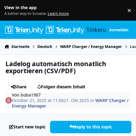
Skip to content
View in the app
×
Di
A better way to browse.
Learn more
.
Tinkerunity
Anmelden
Startseite
Deutsch
WARP Charger / Energy Manager
La
Ladelog automatisch monatlich
exportieren (CSV/PDF)
Share
Folgen diesem Inhalt
Von
boba1987
October 21, 2025 at 11:06
21. Okt 2025
in
WARP Charger /
Energy Manager
Start new topic
Reply to this topic