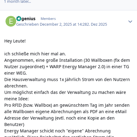
1 month later...
Author stats
Eugenius
Members
Geschrieben
December 2, 2025 at 14:28
2. Dez 2025
Hey Leute!
ich schließe mich hier mal an.
Angenommen, eine große Installation (30 Wallboxen (fix dem
Nutzer zugeordnet) +
WARP Energy Manager 2.0)
in einer TG
einer WEG.
Die Hausverwaltung muss 1x Jährlich Strom von den Nutzern
abrechnen.
Um möglichst einfach das der Verwaltung zu machen wäre
meine Idee:
Pro RFID (bzw. Wallbox) an gewünschtem Tag im Jahr senden
alle Wallboxen eigene Abrechnungen als PDF an eine eMail
Adresse der Verwaltung (evtl. noch eine Kopie an den
Benutzer)
Energy Manager schickt noch "eigene" Abrechnung