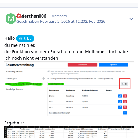
Author stats
meierchen006
Members
Geschrieben
February 2, 2026 at 12:20
2. Feb 2026
Hallo
@rtrbt
du meinst hier,
die Funktion von dem Einschalten und Mülleimer dort habe
ich noch nicht verstanden
Ergebnis: