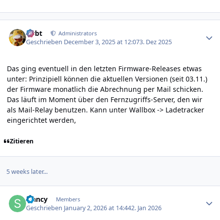
Author stats
rtrbt
Administrators
Geschrieben
December 3, 2025 at 12:07
3. Dez 2025
Das ging eventuell in den letzten Firmware-Releases etwas
unter: Prinzipiell können die aktuellen Versionen (seit 03.11.)
der Firmware monatlich die Abrechnung per Mail schicken.
Das läuft im Moment über den Fernzugriffs-Server, den wir
als Mail-Relay benutzen. Kann unter Wallbox -> Ladetracker
eingerichtet werden,
Zitieren
5 weeks later...
Author stats
sfancy
Members
Geschrieben
January 2, 2026 at 14:44
2. Jan 2026