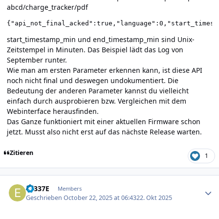
abcd/charge_tracker/pdf
{"api_not_final_acked":true,"language":0,"start_timest
start_timestamp_min und end_timestamp_min sind Unix-
Zeitstempel in Minuten. Das Beispiel lädt das Log von
September runter.
Wie man am ersten Parameter erkennen kann, ist diese API
noch nicht final und deswegen undokumentiert. Die
Bedeutung der anderen Parameter kannst du vielleicht
einfach durch ausprobieren bzw. Vergleichen mit dem
Webinterface herausfinden.
Das Ganze funktioniert mit einer aktuellen Firmware schon
jetzt. Musst also nicht erst auf das nächste Release warten.
Zitieren
1
Author stats
E1337E
Members
Geschrieben
October 22, 2025 at 06:43
22. Okt 2025