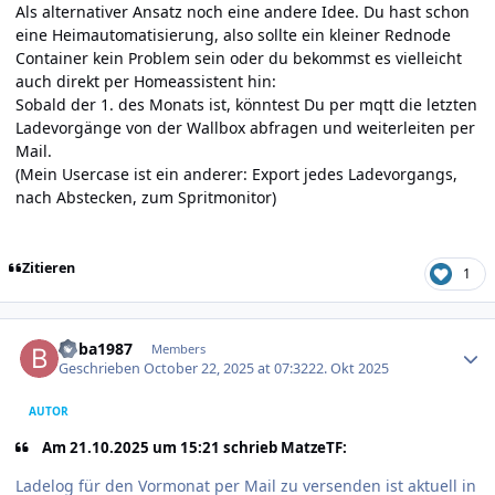
Als alternativer Ansatz noch eine andere Idee. Du hast schon
eine Heimautomatisierung, also sollte ein kleiner Rednode
Container kein Problem sein oder du bekommst es vielleicht
auch direkt per Homeassistent hin:
Sobald der 1. des Monats ist, könntest Du per mqtt die letzten
Ladevorgänge von der Wallbox abfragen und weiterleiten per
Mail.
(Mein Usercase ist ein anderer: Export jedes Ladevorgangs,
nach Abstecken, zum Spritmonitor)
Zitieren
1
Author stats
boba1987
Members
Geschrieben
October 22, 2025 at 07:32
22. Okt 2025
AUTOR
Am 21.10.2025 um 15:21 schrieb MatzeTF:
Ladelog für den Vormonat per Mail zu versenden ist aktuell in