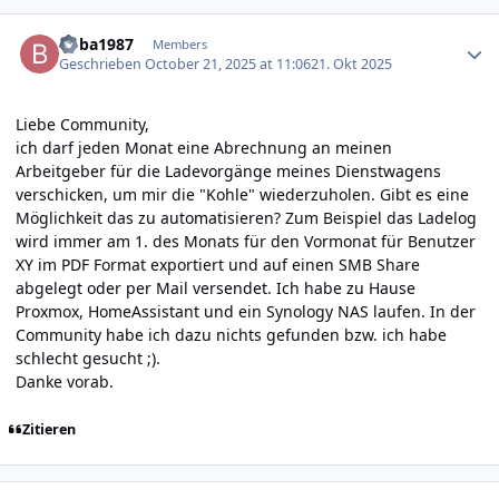
Author stats
boba1987
Members
Geschrieben
October 21, 2025 at 11:06
21. Okt 2025
Liebe Community,
ich darf jeden Monat eine Abrechnung an meinen
Arbeitgeber für die Ladevorgänge meines Dienstwagens
verschicken, um mir die "Kohle" wiederzuholen. Gibt es eine
Möglichkeit das zu automatisieren? Zum Beispiel das Ladelog
wird immer am 1. des Monats für den Vormonat für Benutzer
XY im PDF Format exportiert und auf einen SMB Share
abgelegt oder per Mail versendet. Ich habe zu Hause
Proxmox, HomeAssistant und ein Synology NAS laufen. In der
Community habe ich dazu nichts gefunden bzw. ich habe
schlecht gesucht ;).
Danke vorab.
Zitieren
Author stats