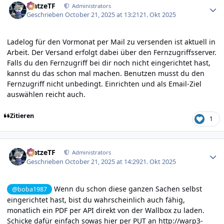
MatzeTF
Administrators
Geschrieben
October 21, 2025 at 13:21
21. Okt 2025
Ladelog für den Vormonat per Mail zu versenden ist aktuell in
Arbeit. Der Versand erfolgt dabei über den Fernzugriffsserver.
Falls du den Fernzugriff bei dir noch nicht eingerichtet hast,
kannst du das schon mal machen. Benutzen musst du den
Fernzugriff nicht unbedingt. Einrichten und als Email-Ziel
auswählen reicht auch.
Zitieren
1
Author stats
MatzeTF
Administrators
Geschrieben
October 21, 2025 at 14:29
21. Okt 2025
Wenn du schon diese ganzen Sachen selbst
@boba1987
eingerichtet hast, bist du wahrscheinlich auch fähig,
monatlich ein PDF per API direkt von der Wallbox zu laden.
Schicke dafür einfach sowas hier per PUT an
http://warp3-