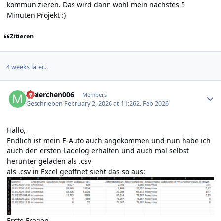
kommunizieren. Das wird dann wohl mein nächstes 5
Minuten Projekt :)
Zitieren
4 weeks later...
Author stats
meierchen006
Members
Geschrieben
February 2, 2026 at 11:26
2. Feb 2026
Hallo,
Endlich ist mein E-Auto auch angekommen und nun habe ich
auch den ersten Ladelog erhalten und auch mal selbst
herunter geladen als .csv
als .csv in Excel geöffnet sieht das so aus:
Erste Fragen