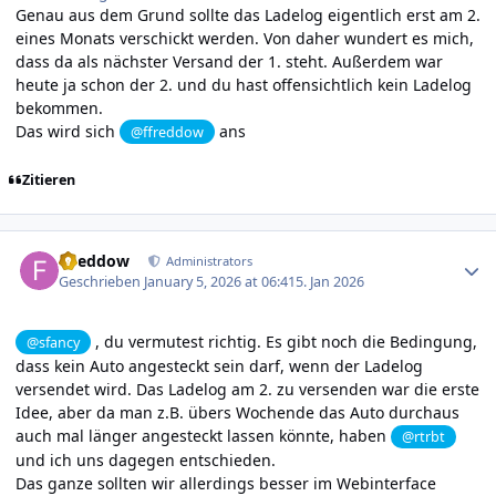
Genau aus dem Grund sollte das Ladelog eigentlich erst am 2.
eines Monats verschickt werden. Von daher wundert es mich,
dass da als nächster Versand der 1. steht. Außerdem war
heute ja schon der 2. und du hast offensichtlich kein Ladelog
bekommen.
Das wird sich
ans
@ffreddow
Zitieren
Author stats
ffreddow
Administrators
Geschrieben
January 5, 2026 at 06:41
5. Jan 2026
, du vermutest richtig. Es gibt noch die Bedingung,
@sfancy
dass kein Auto angesteckt sein darf, wenn der Ladelog
versendet wird. Das Ladelog am 2. zu versenden war die erste
Idee, aber da man z.B. übers Wochende das Auto durchaus
auch mal länger angesteckt lassen könnte, haben
@rtrbt
und ich uns dagegen entschieden.
Das ganze sollten wir allerdings besser im Webinterface