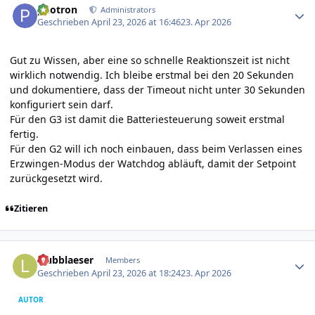
photron
Administrators
Geschrieben
April 23, 2026 at 16:46
23. Apr 2026
Gut zu Wissen, aber eine so schnelle Reaktionszeit ist nicht
wirklich notwendig. Ich bleibe erstmal bei den 20 Sekunden
und dokumentiere, dass der Timeout nicht unter 30 Sekunden
konfiguriert sein darf.
Für den G3 ist damit die Batteriesteuerung soweit erstmal
fertig.
Für den G2 will ich noch einbauen, dass beim Verlassen eines
Erzwingen-Modus der Watchdog abläuft, damit der Setpoint
zurückgesetzt wird.
Zitieren
Author stats
laubblaeser
Members
Geschrieben
April 23, 2026 at 18:24
23. Apr 2026
AUTOR