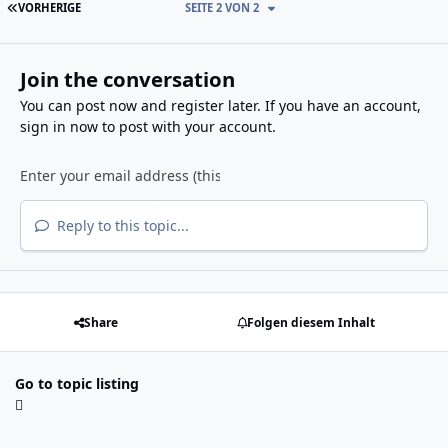
ERSTE SEITE
VORHERIGE
SEITE 2 VON 2
Join the conversation
You can post now and register later. If you have an account,
sign in now
to post with your account.
Reply to this topic...
Share
Folgen diesem Inhalt
Go to topic listing