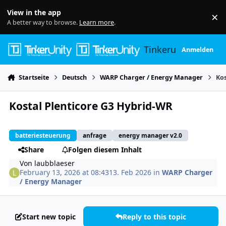
Skip to content
View in the app
×
Di
A better way to browse.
Learn more
.
Tinkerunity
Anmelden
Startseite
Deutsch
WARP Charger / Energy Manager
Kos
Kostal Plenticore G3 Hybrid-WR
batteriesteuerung
anfrage
energy manager v2.0
Share
Folgen diesem Inhalt
Von
laubblaeser
February 13, 2026 at 08:43
13. Feb 2026
in
WARP Charger
/ Energy Manager
Start new topic
Reply to this topic