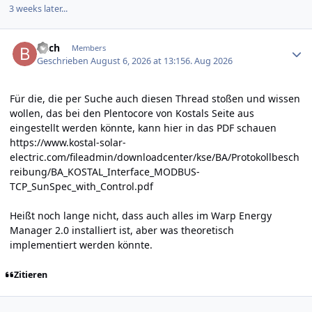
3 weeks later...
Author stats
Bach
Members
Geschrieben
August 6, 2026 at 13:15
6. Aug 2026
Für die, die per Suche auch diesen Thread stoßen und wissen
wollen, das bei den Plentocore von Kostals Seite aus
eingestellt werden könnte, kann hier in das PDF schauen
https://www.kostal-solar-
electric.com/fileadmin/downloadcenter/kse/BA/Protokollbesch
reibung/BA_KOSTAL_Interface_MODBUS-
TCP_SunSpec_with_Control.pdf
Heißt noch lange nicht, dass auch alles im Warp Energy
Manager 2.0 installiert ist, aber was theoretisch
implementiert werden könnte.
Zitieren