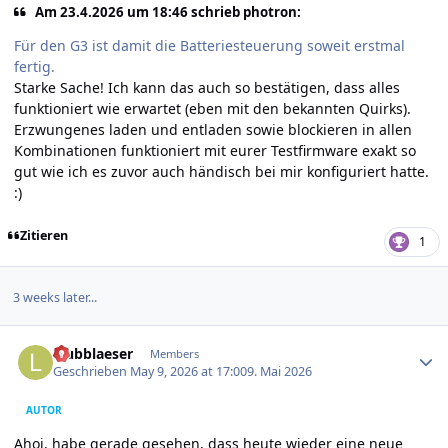
Am 23.4.2026 um 18:46 schrieb photron:
Für den G3 ist damit die Batteriesteuerung soweit erstmal
fertig.
Starke Sache! Ich kann das auch so bestätigen, dass alles
funktioniert wie erwartet (eben mit den bekannten Quirks).
Erzwungenes laden und entladen sowie blockieren in allen
Kombinationen funktioniert mit eurer Testfirmware exakt so
gut wie ich es zuvor auch händisch bei mir konfiguriert hatte.
:)
Zitieren
1
3 weeks later...
Author stats
laubblaeser
Members
Geschrieben
May 9, 2026 at 17:00
9. Mai 2026
AUTOR
Ahoi, habe gerade gesehen, dass heute wieder eine neue