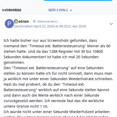
ERSTE SEITE
VORHERIGE
SEITE 2 VON 2
Author stats
photron
Administrators
Geschrieben
April 22, 2026 at 09:25
22. Apr 2026
Ich hatte bisher nur aus Screenshots gefunden, dass
niemand den "Timeout ext. Batteriesteuerung" kleiner als 60
stehen hatte. Und da das 1288 Register mit 30 bis 10800
Sekunden dokumentiert ist habe ich mal 20 Sekunden
genommen.
Den "Timeout ext. Batteriesteuerung" auf eine Sekunden
stellen zu können halte ich für nicht sinnvoll, dann muss man
ja wirklich mit unter einer Sekunden Wiederholrate schreiben.
Hast du mal probiert, ob du den "Timeout ext.
Batteriesteuerung" wirklich auf eine Sekunde stellen kannst
und dann auch die Werte wirklich nach einer Sekunde
zurückgesetzt werden. Ich vermute fast das die wirkliche
untere Grenze nicht 1 ist.
Ich würde nicht unter einer Sekunde Wiederholzeit arbeiten