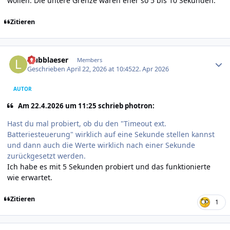
wollen. Die untere Grenze wären eher so 5 bis 10 Sekunden.
Zitieren
Author stats
laubblaeser
Members
Geschrieben
April 22, 2026 at 10:45
22. Apr 2026
AUTOR
Am 22.4.2026 um 11:25 schrieb photron:
Hast du mal probiert, ob du den "Timeout ext.
Batteriesteuerung" wirklich auf eine Sekunde stellen kannst
und dann auch die Werte wirklich nach einer Sekunde
zurückgesetzt werden.
Ich habe es mit 5 Sekunden probiert und das funktionierte
wie erwartet.
Zitieren
1
Author stats