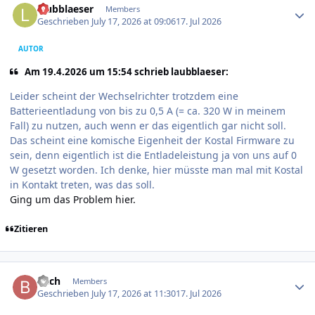
laubblaeser
Members
Geschrieben
July 17, 2026 at 09:06
17. Jul 2026
AUTOR
Am 19.4.2026 um 15:54 schrieb laubblaeser:
Leider scheint der Wechselrichter trotzdem eine
Batterieentladung von bis zu 0,5 A (= ca. 320 W in meinem
Fall) zu nutzen, auch wenn er das eigentlich gar nicht soll.
Das scheint eine komische Eigenheit der Kostal Firmware zu
sein, denn eigentlich ist die Entladeleistung ja von uns auf 0
W gesetzt worden. Ich denke, hier müsste man mal mit Kostal
in Kontakt treten, was das soll.
Ging um das Problem hier.
Zitieren
Author stats
Bach
Members
Geschrieben
July 17, 2026 at 11:30
17. Jul 2026