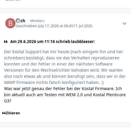
Author stats
Bach
Members
Geschrieben
July 17, 2026 at 06:45
17. Jul 2026
Am 29.6.2026 um 11:16 schrieb laubblaeser:
Der Kostal Support hat mir heute (nach einigem hin und her
schreiben) bestätigt, dass sie das Verhalten reproduzieren
konnten und der Fehler in einer der nächsten Software
Versionen für den Wechselrichter behoben wird. Wir warten
also noch etwas ab und können beruhigt sein, dass wir in der
WARP Firmware nichts falsch konfiguriert haben. :)
Was war jetzt genau der Fehler bei der Kostal Firmware. Ich
bin aktuell auch am Testen mit WEM 2.0 und Kostal Plenticore
G3?
Zitieren
Author stats