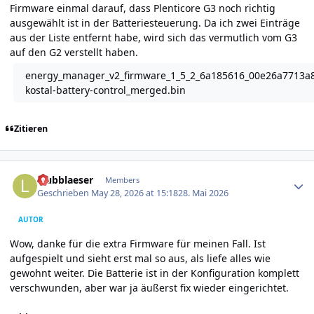
Firmware einmal darauf, dass Plenticore G3 noch richtig
ausgewählt ist in der Batteriesteuerung. Da ich zwei Einträge
aus der Liste entfernt habe, wird sich das vermutlich vom G3
auf den G2 verstellt haben.
energy_manager_v2_firmware_1_5_2_6a185616_00e26a7713a8
kostal-battery-control_merged.bin
Zitieren
Author stats
laubblaeser
Members
Geschrieben
May 28, 2026 at 15:18
28. Mai 2026
AUTOR
Wow, danke für die extra Firmware für meinen Fall. Ist
aufgespielt und sieht erst mal so aus, als liefe alles wie
gewohnt weiter. Die Batterie ist in der Konfiguration komplett
verschwunden, aber war ja äußerst fix wieder eingerichtet.