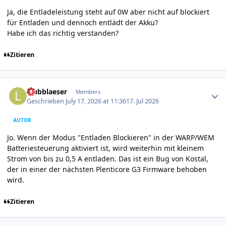
Ja, die Entladeleistung steht auf 0W aber nicht auf blockiert
für Entladen und dennoch entlädt der Akku?
Habe ich das richtig verstanden?
Zitieren
Author stats
laubblaeser
Members
Geschrieben
July 17, 2026 at 11:36
17. Jul 2026
AUTOR
Jo. Wenn der Modus "Entladen Blockieren" in der WARP/WEM
Batteriesteuerung aktiviert ist, wird weiterhin mit kleinem
Strom von bis zu 0,5 A entladen. Das ist ein Bug von Kostal,
der in einer der nächsten Plenticore G3 Firmware behoben
wird.
Zitieren