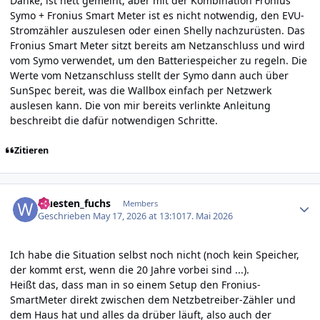
Danke, ist nett gemeint, aber mit der Kombination Fronius
Symo + Fronius Smart Meter ist es nicht notwendig, den EVU-
Stromzähler auszulesen oder einen Shelly nachzurüsten. Das
Fronius Smart Meter sitzt bereits am Netzanschluss und wird
vom Symo verwendet, um den Batteriespeicher zu regeln. Die
Werte vom Netzanschluss stellt der Symo dann auch über
SunSpec bereit, was die Wallbox einfach per Netzwerk
auslesen kann. Die von mir bereits verlinkte Anleitung
beschreibt die dafür notwendigen Schritte.
Zitieren
Author stats
wuesten_fuchs
Members
Geschrieben
May 17, 2026 at 13:10
17. Mai 2026
Ich habe die Situation selbst noch nicht (noch kein Speicher,
der kommt erst, wenn die 20 Jahre vorbei sind ...).
Heißt das, dass man in so einem Setup den Fronius-
SmartMeter direkt zwischen dem Netzbetreiber-Zähler und
dem Haus hat und alles da drüber läuft, also auch der