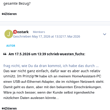
gesamte Bezug?
Zitieren
Author stats
jensstark
Members
Geschrieben
May 17, 2026 at 13:32
17. Mai 2026
AUTOR
Am 17.5.2026 um 13:39 schrieb wuesten_fuchs:
frag nicht, wie Du da dran kommst, ich habe das durch ...
Das war nicht ganz einfach, dafür war es aber auch relativ
unnütz. Im Prinzip
™
habe ich an meinem HomeAssistant-PC
einen USB-auf-Ethernet-Adapter, die im richtigen Netzwerk steht.
Damit geht es dann, aber mit den bekannten Einschränkungen.
Wäre ja noch besser, wenn der Kunde selbst irgendwelche
nützlichen Daten auslesen könnte...
Zitieren