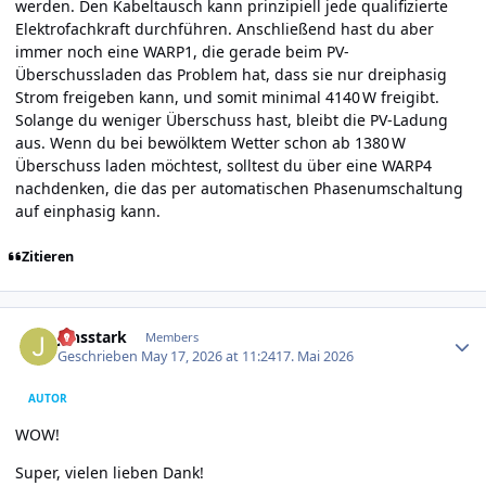
werden. Den Kabeltausch kann prinzipiell jede qualifizierte
Elektrofachkraft durchführen. Anschließend hast du aber
immer noch eine WARP1, die gerade beim PV-
Überschussladen das Problem hat, dass sie nur dreiphasig
Strom freigeben kann, und somit minimal 4140 W freigibt.
Solange du weniger Überschuss hast, bleibt die PV-Ladung
aus. Wenn du bei bewölktem Wetter schon ab 1380 W
Überschuss laden möchtest, solltest du über eine WARP4
nachdenken, die das per automatischen Phasenumschaltung
auf einphasig kann.
Zitieren
Author stats
jensstark
Members
Geschrieben
May 17, 2026 at 11:24
17. Mai 2026
AUTOR
WOW!
Super, vielen lieben Dank!