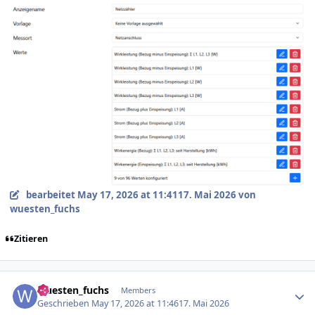
bearbeitet
May 17, 2026 at 11:41
17. Mai 2026
von
wuesten_fuchs
Zitieren
Author stats
wuesten_fuchs
Members
Geschrieben
May 17, 2026 at 11:46
17. Mai 2026