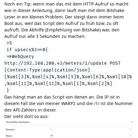
Noch ein Tip: wenn man das mit dem HTTP-Aufruf so macht
wie in dieser Anleitung, dann läuft man mit dem Bitshake-
Leser in ein kleines Problem. Der steigt dann immer beim
Boot aus, weil das Script den Aufruf zu früh bzw. zu oft
aufruft. Die Abhilfe (Empfehlung von Bitshake) war, den
Aufruf nur alle 3 Sekunden zu machen:
>S
if upsecs%3==0{
=>WebQuery
http://192.168.200.43/meters/1/update POST
[Content-Type:application/json]
[%sml[3]%,%sml[4]%,%sml[5]%,%sml[6]%,%sml[10]%
,%sml[11]%,%sml[12]%,%sml[1]%,%sml[2]%]
}
Das hängt man an das Script von denen an. Die IP ist in
diesem Fall die von meiner WARP2 und die /1/ ist die Nummer
des API-Zählers in dieser.
Der sieht dort so aus: