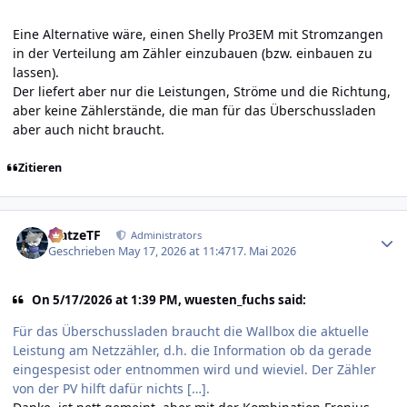
Eine Alternative wäre, einen Shelly Pro3EM mit Stromzangen
in der Verteilung am Zähler einzubauen (bzw. einbauen zu
lassen).
Der liefert aber nur die Leistungen, Ströme und die Richtung,
aber keine Zählerstände, die man für das Überschussladen
aber auch nicht braucht.
Zitieren
Author stats
MatzeTF
Administrators
Geschrieben
May 17, 2026 at 11:47
17. Mai 2026
On 5/17/2026 at 1:39 PM, wuesten_fuchs said:
Für das Überschussladen braucht die Wallbox die aktuelle
Leistung am Netzzähler, d.h. die Information ob da gerade
eingespesist oder entnommen wird und wieviel. Der Zähler
von der PV hilft dafür nichts […].