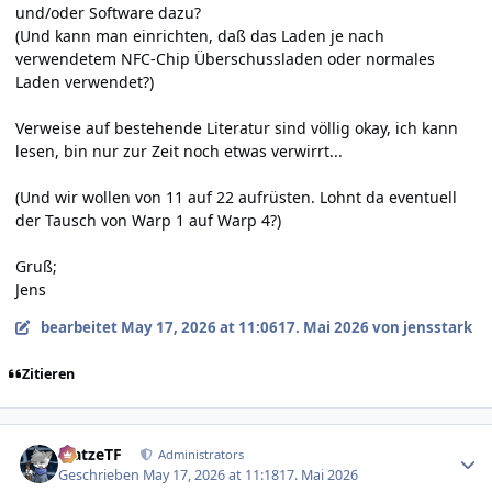
und/oder Software dazu?
(Und kann man einrichten, daß das Laden je nach
verwendetem NFC-Chip Überschussladen oder normales
Laden verwendet?)
Verweise auf bestehende Literatur sind völlig okay, ich kann
lesen, bin nur zur Zeit noch etwas verwirrt...
(Und wir wollen von 11 auf 22 aufrüsten. Lohnt da eventuell
der Tausch von Warp 1 auf Warp 4?)
Gruß;
Jens
bearbeitet
May 17, 2026 at 11:06
17. Mai 2026
von jensstark
Zitieren
Author stats
MatzeTF
Administrators
Geschrieben
May 17, 2026 at 11:18
17. Mai 2026