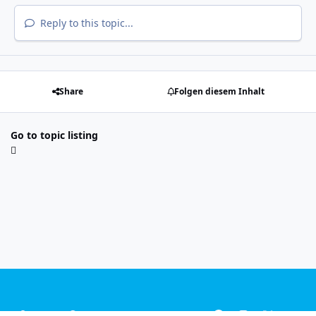
Reply to this topic...
Share
Folgen diesem Inhalt
Go to topic listing
Light Mode
Dark Mode
System Preference
f
i
x
y