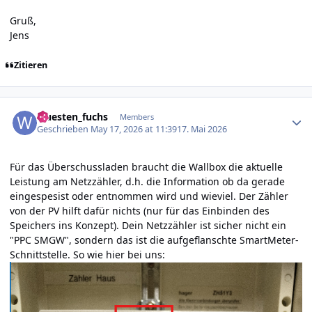
Gruß,
Jens
Zitieren
Author stats
wuesten_fuchs
Members
Geschrieben
May 17, 2026 at 11:39
17. Mai 2026
Für das Überschussladen braucht die Wallbox die aktuelle
Leistung am Netzzähler, d.h. die Information ob da gerade
eingespesist oder entnommen wird und wieviel. Der Zähler
von der PV hilft dafür nichts (nur für das Einbinden des
Speichers ins Konzept). Dein Netzzähler ist sicher nicht ein
"PPC SMGW", sondern das ist die aufgeflanschte SmartMeter-
Schnittstelle. So wie hier bei uns: