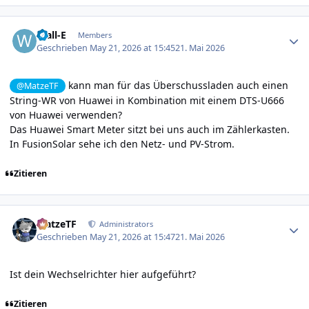
Author stats
Wall-E
Members
Geschrieben
May 21, 2026 at 15:45
21. Mai 2026
kann man für das Überschussladen auch einen
@MatzeTF
String-WR von Huawei in Kombination mit einem DTS-U666
von Huawei verwenden?
Das Huawei Smart Meter sitzt bei uns auch im Zählerkasten.
In FusionSolar sehe ich den Netz- und PV-Strom.
Zitieren
Author stats
MatzeTF
Administrators
Geschrieben
May 21, 2026 at 15:47
21. Mai 2026
Ist dein Wechselrichter
hier
aufgeführt?
Zitieren