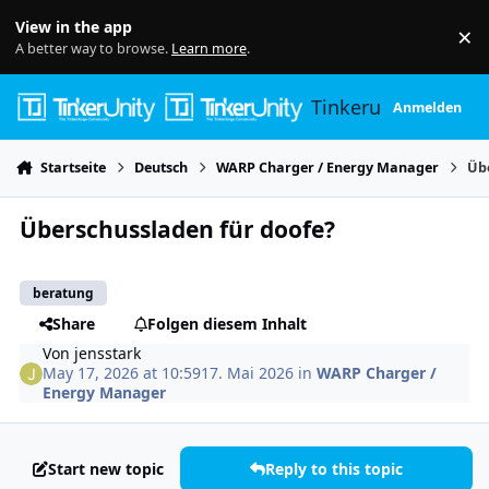
Skip to content
View in the app
×
Di
A better way to browse.
Learn more
.
Tinkerunity
Anmelden
Startseite
Deutsch
WARP Charger / Energy Manager
Üb
Überschussladen für doofe?
beratung
Share
Folgen diesem Inhalt
Von
jensstark
May 17, 2026 at 10:59
17. Mai 2026
in
WARP Charger /
Energy Manager
Start new topic
Reply to this topic