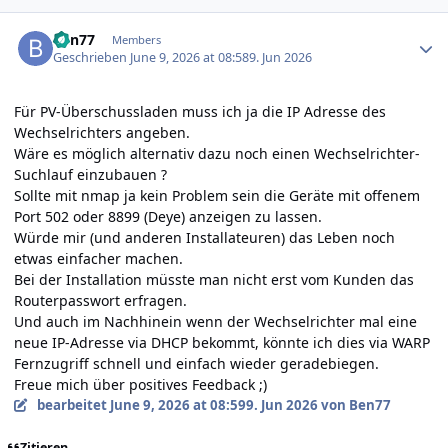
Author stats
Ben77
Members
Geschrieben
June 9, 2026 at 08:58
9. Jun 2026
Für PV-Überschussladen muss ich ja die IP Adresse des
Wechselrichters angeben.
Wäre es möglich alternativ dazu noch einen Wechselrichter-
Suchlauf einzubauen ?
Sollte mit nmap ja kein Problem sein die Geräte mit offenem
Port 502 oder 8899 (Deye) anzeigen zu lassen.
Würde mir (und anderen Installateuren) das Leben noch
etwas einfacher machen.
Bei der Installation müsste man nicht erst vom Kunden das
Routerpasswort erfragen.
Und auch im Nachhinein wenn der Wechselrichter mal eine
neue IP-Adresse via DHCP bekommt, könnte ich dies via WARP
Fernzugriff schnell und einfach wieder geradebiegen.
Freue mich über positives Feedback ;)
bearbeitet
June 9, 2026 at 08:59
9. Jun 2026
von Ben77
Zitieren