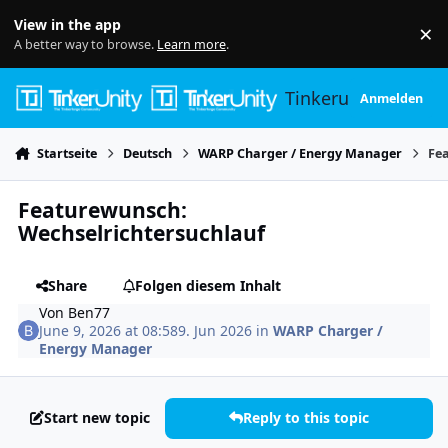
Skip to content
View in the app
×
Di
A better way to browse.
Learn more
.
Tinkerunity
Anmelden
Startseite
Deutsch
WARP Charger / Energy Manager
Fe
Featurewunsch:
Wechselrichtersuchlauf
Share
Folgen diesem Inhalt
Von
Ben77
June 9, 2026 at 08:58
9. Jun 2026
in
WARP Charger /
Energy Manager
Start new topic
Reply to this topic