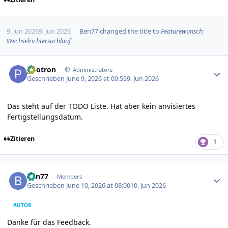
9. Jun 2026
9. Jun 2026
Ben77
changed the title to
Featurewunsch:
Wechselrichtersuchlauf
Author stats
photron
Administrators
Geschrieben
June 9, 2026 at 09:55
9. Jun 2026
Das steht auf der TODO Liste. Hat aber kein anvisiertes
Fertigstellungsdatum.
Zitieren
1
Author stats
Ben77
Members
Geschrieben
June 10, 2026 at 08:00
10. Jun 2026
AUTOR
Danke für das Feedback.