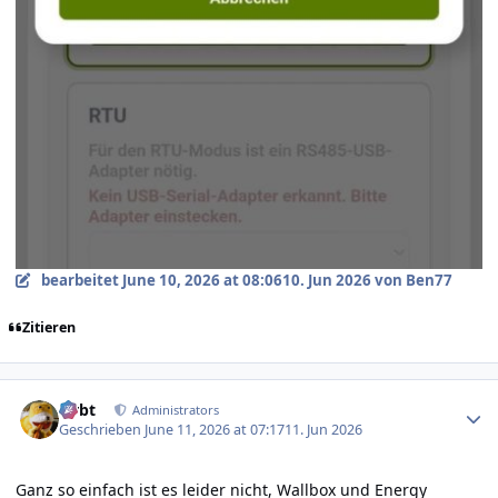
bearbeitet
June 10, 2026 at 08:06
10. Jun 2026
von Ben77
Zitieren
Author stats
rtrbt
Administrators
Geschrieben
June 11, 2026 at 07:17
11. Jun 2026
Ganz so einfach ist es leider nicht, Wallbox und Energy