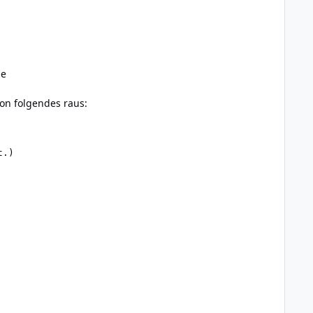
ne
ion folgendes raus:
.)
