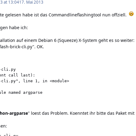
3 at 13:04
17. Mai 2013
te gelesen
habe ist das Commandlineflashingtool nun offziell.
D
gen habe ich:
tallation auf einem Debian 6 (Squeeze) X-System geht es so weiter:
lash-brick-cli.py". OK.
cli.py

nt call last):

-cli.py", line 1, in <module>

ule named argparse
ython-argparse
" loest das Problem. Koenntet ihr bitte das Paket m
hen:
-cli.py
