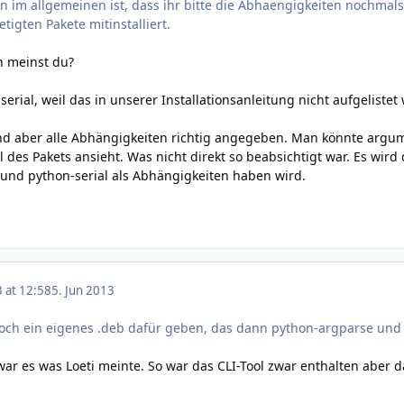
 im allgemeinen ist, dass ihr bitte die Abhaengigkeiten nochmals
tigten Pakete mitinstalliert.
n meinst du?
erial, weil das in unserer Installationsanleitung nicht aufgelistet
ind aber alle Abhängigkeiten richtig angegeben. Man könnte argu
Teil des Pakets ansieht. Was nicht direkt so beabsichtigt war. Es wi
und python-serial als Abhängigkeiten haben wird.
3 at 12:58
5. Jun 2013
och ein eigenes .deb dafür geben, das dann python-argparse und 
r es was Loeti meinte. So war das CLI-Tool zwar enthalten aber das