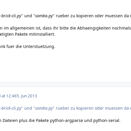
-brick-cli.py
" und "
samba.py
" rueber zu kopieren oder muessen da n
 im allgemeinen ist, dass ihr bitte die Abhaengigkeiten nochmals
tigten Pakete mitinstalliert.
ank fuer die Unterstuetzung.
3 at 12:46
5. Jun 2013
-brick-cli.py
" und "
samba.py
" rueber zu kopieren oder muessen da n
n Dateien plus die Pakete python-argparse und python-serial.