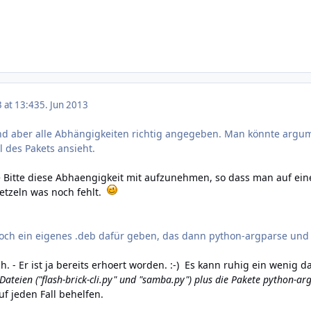
3 at 13:43
5. Jun 2013
ind aber alle Abhängigkeiten richtig angegeben. Man könnte argu
il des Pakets ansieht.
te Bitte diese Abhaengigkeit mit aufzunehmen, so dass man auf e
etzeln was noch fehlt.
och ein eigenes .deb dafür geben, das dann python-argparse und 
 - Er ist ja bereits erhoert worden. :-) Es kann ruhig ein wenig 
 Dateien ("flash-brick-cli.py" und "samba.py") plus die Pakete python-ar
f jeden Fall behelfen.