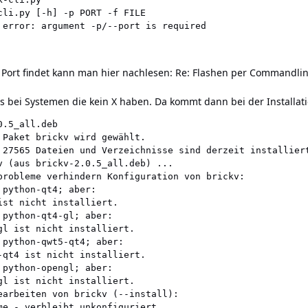
cli.py [-h] -p PORT -f FILE

 error: argument -p/--port is required
Port findet kann man hier nachlesen:
Re: Flashen per Commandli
s bei Systemen die kein X haben. Da kommt dann bei der Installat
.5_all.deb 

 Paket brickv wird gewählt.

 27565 Dateien und Verzeichnisse sind derzeit installiert
v (aus brickv-2.0.5_all.deb) ...

probleme verhindern Konfiguration von brickv:

python-qt4; aber:

ist nicht installiert.

 python-qt4-gl; aber:

gl ist nicht installiert.

 python-qwt5-qt4; aber:

-qt4 ist nicht installiert.

 python-opengl; aber:

gl ist nicht installiert.

earbeiten von brickv (--install):

me - verbleibt unkonfiguriert
