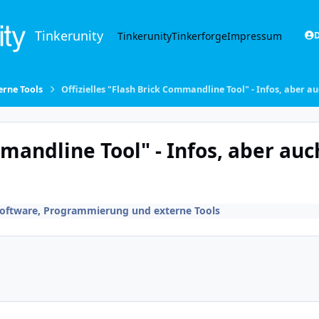
Tinkerunity
Tinkerunity
Tinkerforge
Impressum
D
rne Tools
Offizielles "Flash Brick Commandline Tool" - Infos, aber a
mmandline Tool" - Infos, aber auc
oftware, Programmierung und externe Tools