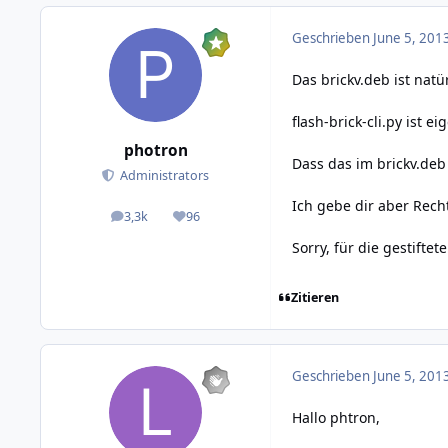
Geschrieben
June 5, 201
Das brickv.deb ist nat
flash-brick-cli.py ist
photron
Dass das im brickv.deb
Administrators
Ich gebe dir aber Recht
3,3k
96
posts
Reputation
Sorry, für die gestifte
Zitieren
Geschrieben
June 5, 201
Hallo phtron,