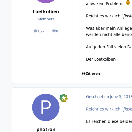
alles kein Problem.
Loetkolben
Reicht es wirklich "
flash
Members
Was aber mein Anliegen
1,2k
0
posts
Reputation
werden nicht alle benoe
Auf jeden Fall vielen D
Der Loetkolben
Zitieren
Geschrieben
June 5, 201
Reicht es wirklich "
flash
Es reichen diese beide
photron