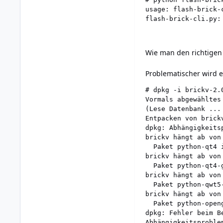
usage: flash-brick-
flash-brick-cli.py:
Wie man den richtigen 
Problematischer wird e
# dpkg -i brickv-2.0
Vormals abgewähltes
(Lese Datenbank ...
Entpacken von brick
dpkg: Abhängigkeits
brickv hängt ab von 
  Paket python-qt4 
brickv hängt ab von
  Paket python-qt4-
brickv hängt ab von
  Paket python-qwt5
brickv hängt ab von
  Paket python-open
dpkg: Fehler beim B
Abhängigkeitsproble