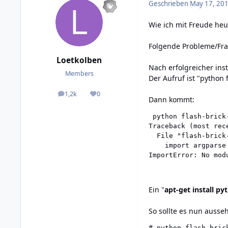
Geschrieben
May 17, 201
Wie ich mit Freude
heu
Folgende Probleme/Fra
Loetkolben
Nach erfolgreicher ins
Members
Der Aufruf ist "python f
1,2k
0
posts
Reputation
Dann kommt:
 python flash-brick-
Traceback (most rece
  File "flash-brick
    import argparse

ImportError: No mod
Ein "
apt-get install p
So sollte es nun ausse
# python flash-brick