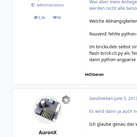
Was aber mein Anliegen
Administrators
werden nicht alle benoe
3,3k
96
posts
Reputation
Welche Abhängigkeite
RouvenE fehlte python-s
Im brickv.deb selbst s
flash-brick-cli.py als 
dann python-argparse 
Zitieren
Geschrieben
June 5, 201
Es wird dann ja auch n
Ich glaube genau das wa
AuronX