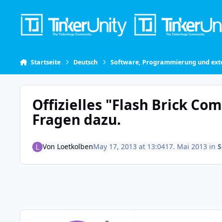
Skip to content
Startseite
Deutsch
Software, Programmierung und exte
Offizielles "Flash Brick Co
Fragen dazu.
Von
Loetkolben
May 17, 2013 at 13:04
17. Mai 2013
in
S