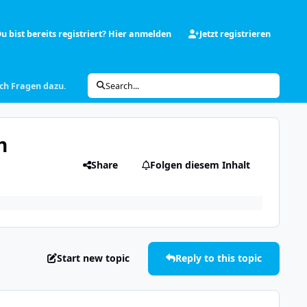
u bist bereits registriert? Hier anmelden
Jetzt registrieren
uch Fragen dazu.
Search...
h
Share
Folgen diesem Inhalt
Start new topic
Reply to this topic