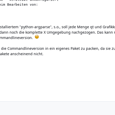
im Bearbeiten von:

talliertem "python-argparse", s.o., soll jede Menge qt und Grafik
ird dann noch die komplette X Umgegebung nachgezogen. Das kann 
Commandlineversion.
 die Commandlineversion in ein eigenes Paket zu packen, da sie 
akete anscheinend nicht.