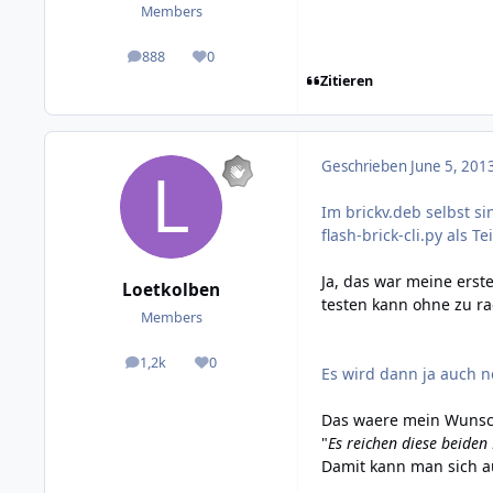
Members
888
0
posts
Reputation
Zitieren
Geschrieben
June 5, 201
Im brickv.deb selbst s
flash-brick-cli.py als Te
Ja, das war meine ers
Loetkolben
testen kann ohne zu ra
Members
1,2k
0
posts
Reputation
Es wird dann ja auch n
Das waere mein Wunsch.
"
Es reichen diese beiden
Damit kann man sich au