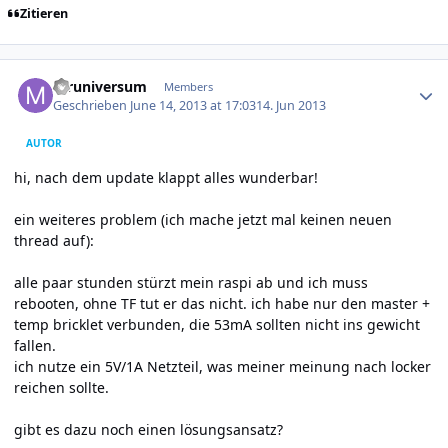
Zitieren
Author stats
mruniversum
Members
Geschrieben
June 14, 2013 at 17:03
14. Jun 2013
AUTOR
hi, nach dem update klappt alles wunderbar!
ein weiteres problem (ich mache jetzt mal keinen neuen
thread auf):
alle paar stunden stürzt mein raspi ab und ich muss
rebooten, ohne TF tut er das nicht. ich habe nur den master +
temp bricklet verbunden, die 53mA sollten nicht ins gewicht
fallen.
ich nutze ein 5V/1A Netzteil, was meiner meinung nach locker
reichen sollte.
gibt es dazu noch einen lösungsansatz?