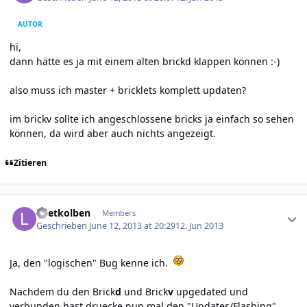
AUTOR
hi,
dann hätte es ja mit einem alten brickd klappen können :-)
also muss ich master + bricklets komplett updaten?
im brickv sollte ich angeschlossene bricks ja einfach so sehen
können, da wird aber auch nichts angezeigt.
Zitieren
Author stats
Loetkolben
Members
Geschrieben
June 12, 2013 at 20:29
12. Jun 2013
Ja, den "logischen" Bug kenne ich.
Nachdem du den Brick
d
und Brick
v
upgedated und
verbunden hast druecke nun mal den "Updates/Flashing"