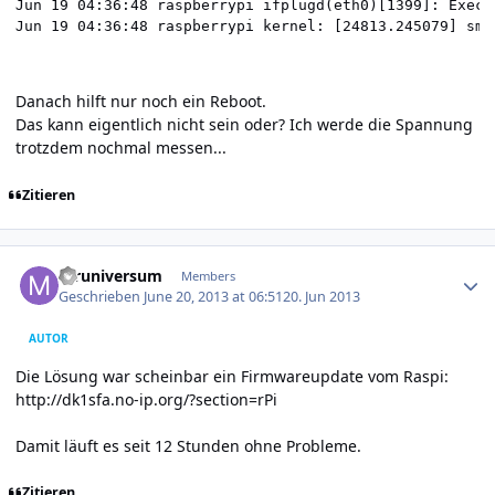
Jun 19 04:36:48 raspberrypi ifplugd(eth0)[1399]: Execu
Danach hilft nur noch ein Reboot.
Das kann eigentlich nicht sein oder? Ich werde die Spannung
trotzdem nochmal messen...
Zitieren
Author stats
mruniversum
Members
Geschrieben
June 20, 2013 at 06:51
20. Jun 2013
AUTOR
Die Lösung war scheinbar ein Firmwareupdate vom Raspi:
http://dk1sfa.no-ip.org/?section=rPi
Damit läuft es seit 12 Stunden ohne Probleme.
Zitieren