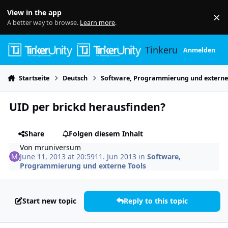
Skip to content
View in the app
×
Di
A better way to browse.
Learn more
.
Tinkerunity
Anmelden
Startseite
Deutsch
Software, Programmierung und externe
UID per brickd herausfinden?
Share
Folgen diesem Inhalt
Von
mruniversum
June 11, 2013 at 20:59
11. Jun 2013
in
Software,
Programmierung und externe Tools
Start new topic
Reply to this topic
Author stats