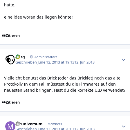
hatte.
eine idee woran das liegen könnte?
Zitieren
Author stats
borg
Administrators
Geschrieben
June 12, 2013 at 19:13
12. Jun 2013
Vielleicht benutzt das Brick (oder das Bricklet) noch das alte
Protokoll? In dem Fall müsstest du die Firmwares auf den
neuesten Stand bringen. Hast du die korrekte UID verwendet?
Zitieren
Author stats
mruniversum
Members
Geschrieben
June 12, 2013 at 20:07
12. Jun 2013