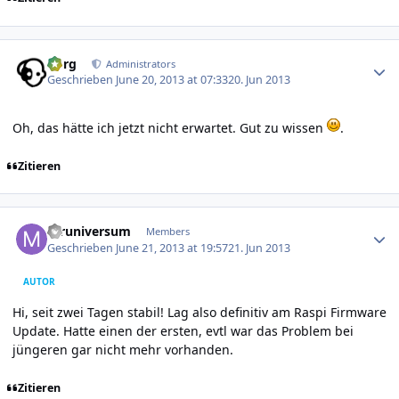
Author stats
borg
Administrators
Geschrieben
June 20, 2013 at 07:33
20. Jun 2013
Oh, das hätte ich jetzt nicht erwartet. Gut zu wissen
.
Zitieren
Author stats
mruniversum
Members
Geschrieben
June 21, 2013 at 19:57
21. Jun 2013
AUTOR
Hi, seit zwei Tagen stabil! Lag also definitiv am Raspi Firmware
Update. Hatte einen der ersten, evtl war das Problem bei
jüngeren gar nicht mehr vorhanden.
Zitieren