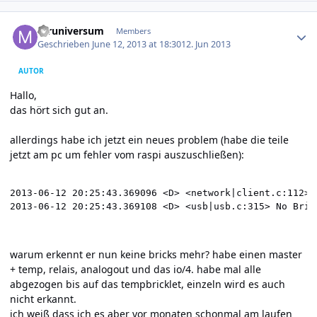
Author stats
mruniversum
Members
Geschrieben
June 12, 2013 at 18:30
12. Jun 2013
AUTOR
Hallo,
das hört sich gut an.
allerdings habe ich jetzt ein neues problem (habe die teile
jetzt am pc um fehler vom raspi auszuschließen):
2013-06-12 20:25:43.369096 <D> <network|client.c:112> 
2013-06-12 20:25:43.369108 <D> <usb|usb.c:315> No Bric
warum erkennt er nun keine bricks mehr? habe einen master
+ temp, relais, analogout und das io/4. habe mal alle
abgezogen bis auf das tempbricklet, einzeln wird es auch
nicht erkannt.
ich weiß dass ich es aber vor monaten schonmal am laufen