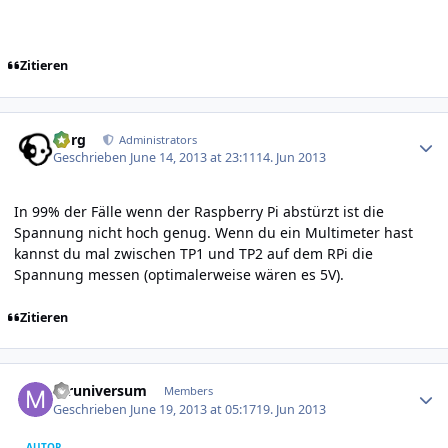
Zitieren
Author stats
borg
Administrators
Geschrieben
June 14, 2013 at 23:11
14. Jun 2013
In 99% der Fälle wenn der Raspberry Pi abstürzt ist die
Spannung nicht hoch genug. Wenn du ein Multimeter hast
kannst du mal zwischen TP1 und TP2 auf dem RPi die
Spannung messen (optimalerweise wären es 5V).
Zitieren
Author stats
mruniversum
Members
Geschrieben
June 19, 2013 at 05:17
19. Jun 2013
AUTOR