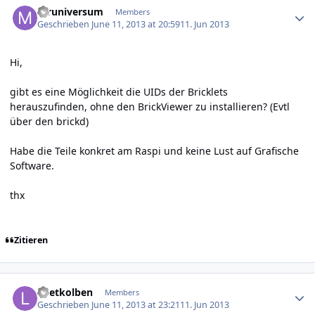
mruniversum
Members
Geschrieben
June 11, 2013 at 20:59
11. Jun 2013
Hi,
gibt es eine Möglichkeit die UIDs der Bricklets
herauszufinden, ohne den BrickViewer zu installieren? (Evtl
über den brickd)
Habe die Teile konkret am Raspi und keine Lust auf Grafische
Software.
thx
Zitieren
Author stats
Loetkolben
Members
Geschrieben
June 11, 2013 at 23:21
11. Jun 2013