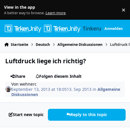
Skip to content
View in the app
×
Di
A better way to browse.
Learn more
.
Tinkerunity
Anmelden
Startseite
Deutsch
Allgemeine Diskussionen
Luftdruck l
Luftdruck liege ich richtig?
Share
Folgen diesem Inhalt
Von
wehnerc
September 13, 2013 at 18:05
13. Sep 2013
in
Allgemeine
Diskussionen
Start new topic
Reply to this topic
Author stats