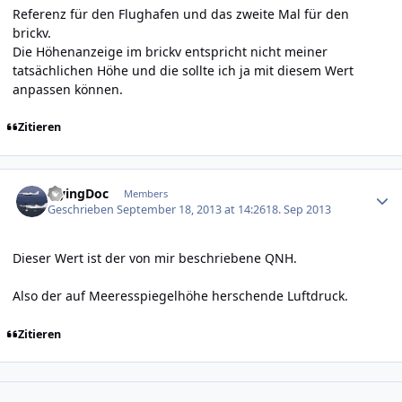
Referenz für den Flughafen und das zweite Mal für den
brickv.
Die Höhenanzeige im brickv entspricht nicht meiner
tatsächlichen Höhe und die sollte ich ja mit diesem Wert
anpassen können.
Zitieren
Author stats
FlyingDoc
Members
Geschrieben
September 18, 2013 at 14:26
18. Sep 2013
Dieser Wert ist der von mir beschriebene QNH.
Also der auf Meeresspiegelhöhe herschende Luftdruck.
Zitieren