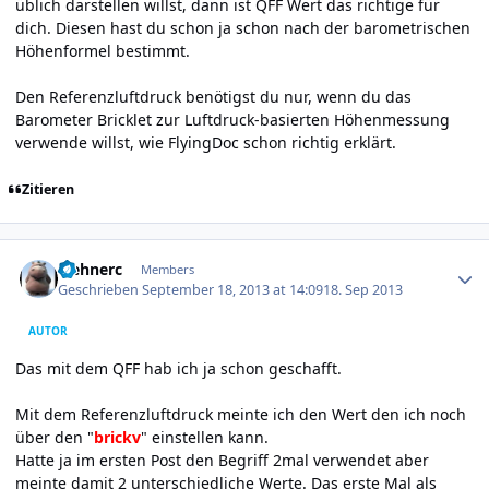
üblich darstellen willst, dann ist QFF Wert das richtige für
dich. Diesen hast du schon ja schon nach der barometrischen
Höhenformel bestimmt.
Den Referenzluftdruck benötigst du nur, wenn du das
Barometer Bricklet zur Luftdruck-basierten Höhenmessung
verwende willst, wie FlyingDoc schon richtig erklärt.
Zitieren
Author stats
wehnerc
Members
Geschrieben
September 18, 2013 at 14:09
18. Sep 2013
AUTOR
Das mit dem QFF hab ich ja schon geschafft.
Mit dem Referenzluftdruck meinte ich den Wert den ich noch
über den "
brickv
" einstellen kann.
Hatte ja im ersten Post den Begriff 2mal verwendet aber
meinte damit 2 unterschiedliche Werte. Das erste Mal als