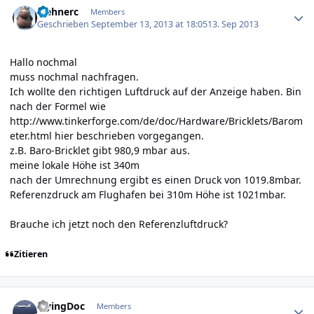
wehnerc
Members
Geschrieben
September 13, 2013 at 18:05
13. Sep 2013
Hallo nochmal
muss nochmal nachfragen.
Ich wollte den richtigen Luftdruck auf der Anzeige haben. Bin
nach der Formel wie
http://www.tinkerforge.com/de/doc/Hardware/Bricklets/Barom
eter.html
hier beschrieben vorgegangen.
z.B. Baro-Bricklet gibt 980,9 mbar aus.
meine lokale Höhe ist 340m
nach der Umrechnung ergibt es einen Druck von 1019.8mbar.
Referenzdruck am Flughafen bei 310m Höhe ist 1021mbar.
Brauche ich jetzt noch den Referenzluftdruck?
Zitieren
Author stats
FlyingDoc
Members