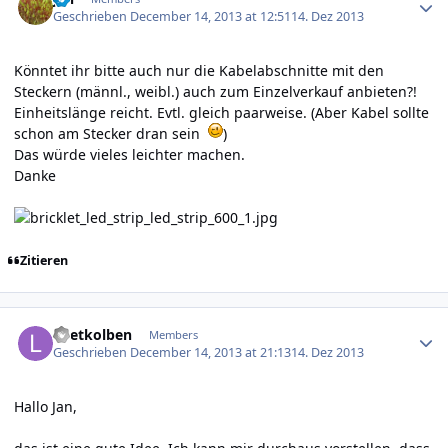
Geschrieben
December 14, 2013 at 12:51
14. Dez 2013
Könntet ihr bitte auch nur die Kabelabschnitte mit den
Steckern (männl., weibl.) auch zum Einzelverkauf anbieten?!
Einheitslänge reicht. Evtl. gleich paarweise. (Aber Kabel sollte
schon am Stecker dran sein
)
Das würde vieles leichter machen.
Danke
Zitieren
Author stats
Loetkolben
Members
Geschrieben
December 14, 2013 at 21:13
14. Dez 2013
Hallo Jan,