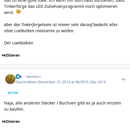
das ist eine gute Idee. Ich kann mir durchaus vorstellen, dass
Tinkerforge das LED Zubehoerprogramm noch optimieren
wird.
Aber das Tinkerforgeteam ist immer sehr darauf bedacht alles
ohne Loetkolben realisieren zu wollen.
Der Loetkolben
Zitieren
Author stats
jan
Members
Geschrieben
December 15, 2013 at 06:50
15. Dez 2013
AUTOR
Naja, alle anderen Stecker / Buchsen gibt es ja auch einzeln
zu kaufen.
Zitieren