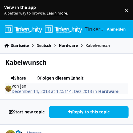
Skip to content
View in the app
×
Di
A better way to browse.
Learn more
.
Tinkerunity
Anmelden
Startseite
Deutsch
Hardware
Kabelwunsch
Kabelwunsch
Share
Folgen diesem Inhalt
Von
jan
December 14, 2013 at 12:51
14. Dez 2013
in
Hardware
Start new topic
Reply to this topic
Author stats
jan
Members