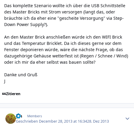
Das komplette Szenario wollte ich über die USB Schnittstelle
des Master Bricks mit Strom versorgen (langt das, oder
bräuchte ich da eher eine "gescheite Versorgung" via Step-
Down Power Supply?).
An den Master Brick anschließen würde ich den WIFI Brick
und das Temperatur Bricklet. Da ich dieses gerne vor dem
Fenster deponieren würde, wäre die nächste Frage, ob das
dazugehörige Gehäuse wetterfest ist (Regen / Schnee / Wind)
oder ich mir da eher selbst was bauen sollte?
Danke und Gruß
J
Zitieren
Author stats
jan
Members
Geschrieben
December 28, 2013 at 16:34
28. Dez 2013