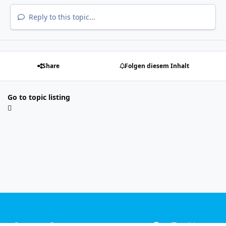
Reply to this topic...
Share
Folgen diesem Inhalt
Go to topic listing
Light Mode
Dark Mode
System Preference
f
i
x
y