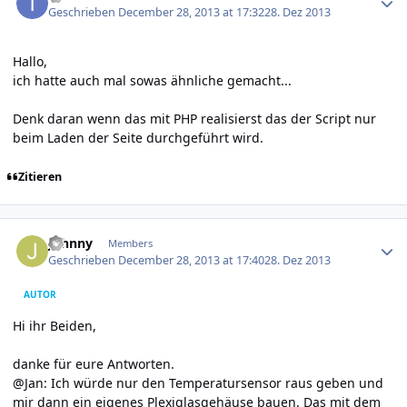
Geschrieben
December 28, 2013 at 17:32
28. Dez 2013
Hallo,
ich hatte auch mal sowas ähnliche gemacht...
Denk daran wenn das mit PHP realisierst das der Script nur
beim Laden der Seite durchgeführt wird.
Zitieren
Author stats
Johnny
Members
Geschrieben
December 28, 2013 at 17:40
28. Dez 2013
AUTOR
Hi ihr Beiden,
danke für eure Antworten.
@Jan: Ich würde nur den Temperatursensor raus geben und
mir dann ein eigenes Plexiglasgehäuse bauen. Das mit dem