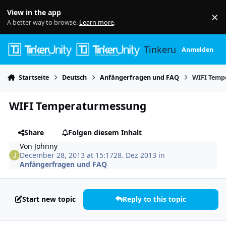
Skip to content
View in the app
×
Di
A better way to browse.
Learn more
.
Tinkerunity
Anmelden
Startseite
Deutsch
Anfängerfragen und FAQ
WIFI Temp
WIFI Temperaturmessung
Share
Folgen diesem Inhalt
Von
Johnny
December 28, 2013 at 15:17
28. Dez 2013
in
Anfängerfragen und FAQ
Start new topic
Reply to this topic
Author stats