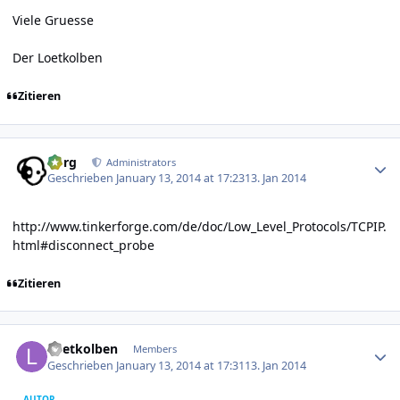
Viele Gruesse
Der Loetkolben
Zitieren
Author stats
borg
Administrators
Geschrieben
January 13, 2014 at 17:23
13. Jan 2014
http://www.tinkerforge.com/de/doc/Low_Level_Protocols/TCPIP.
html#disconnect_probe
Zitieren
Author stats
Loetkolben
Members
Geschrieben
January 13, 2014 at 17:31
13. Jan 2014
AUTOR