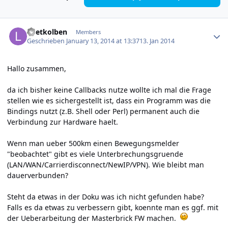
Author stats
Loetkolben
Members
Geschrieben
January 13, 2014 at 13:37
13. Jan 2014
Hallo zusammen,
da ich bisher keine Callbacks nutze wollte ich mal die Frage
stellen wie es sichergestellt ist, dass ein Programm was die
Bindings nutzt (z.B. Shell oder Perl) permanent auch die
Verbindung zur Hardware haelt.
Wenn man ueber 500km einen Bewegungsmelder
"beobachtet" gibt es viele Unterbrechungsgruende
(LAN/WAN/Carrierdisconnect/NewIP/VPN). Wie bleibt man
dauerverbunden?
Steht da etwas in der Doku was ich nicht gefunden habe?
Falls es da etwas zu verbessern gibt, koennte man es ggf. mit
der
Ueberarbeitung der Masterbrick FW
machen.