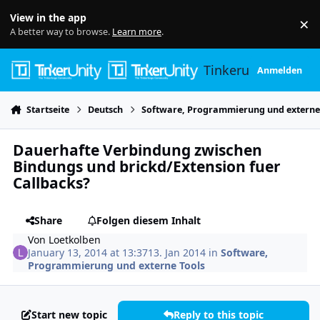
Skip to content
View in the app
×
Di
A better way to browse.
Learn more
.
Tinkerunity
Anmelden
Startseite
Deutsch
Software, Programmierung und externe
Dauerhafte Verbindung zwischen
Bindungs und brickd/Extension fuer
Callbacks?
Share
Folgen diesem Inhalt
Von
Loetkolben
January 13, 2014 at 13:37
13. Jan 2014
in
Software,
Programmierung und externe Tools
Start new topic
Reply to this topic