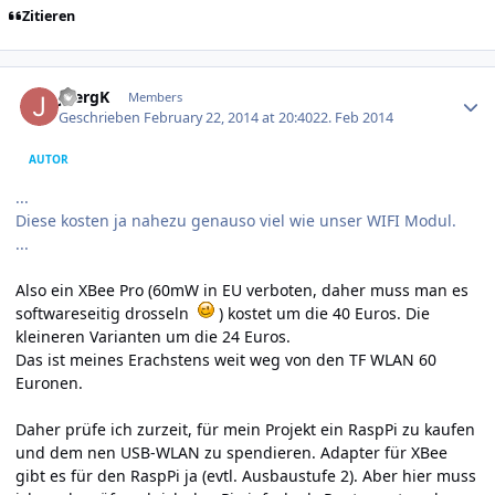
Zitieren
Author stats
JoergK
Members
Geschrieben
February 22, 2014 at 20:40
22. Feb 2014
AUTOR
...
Diese kosten ja nahezu genauso viel wie unser WIFI Modul.
...
Also ein XBee Pro (60mW in EU verboten, daher muss man es
softwareseitig drosseln
) kostet um die 40 Euros. Die
kleineren Varianten um die 24 Euros.
Das ist meines Erachstens weit weg von den TF WLAN 60
Euronen.
Daher prüfe ich zurzeit, für mein Projekt ein RaspPi zu kaufen
und dem nen USB-WLAN zu spendieren. Adapter für XBee
gibt es für den RaspPi ja (evtl. Ausbaustufe 2). Aber hier muss