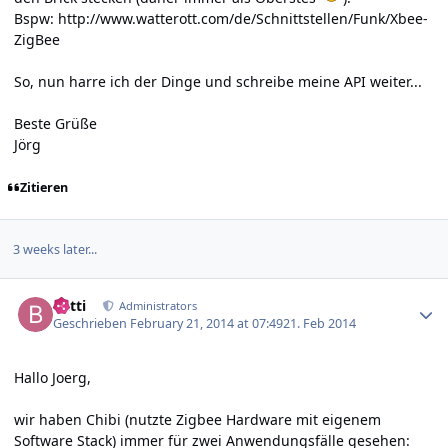
Bspw:
http://www.watterott.com/de/Schnittstellen/Funk/Xbee-
ZigBee
So, nun harre ich der Dinge und schreibe meine API weiter...
Beste Grüße
Jörg
Zitieren
3 weeks later...
Author stats
batti
Administrators
Geschrieben
February 21, 2014 at 07:49
21. Feb 2014
Hallo Joerg,
wir haben Chibi (nutzte Zigbee Hardware mit eigenem
Software Stack) immer für zwei Anwendungsfälle gesehen: