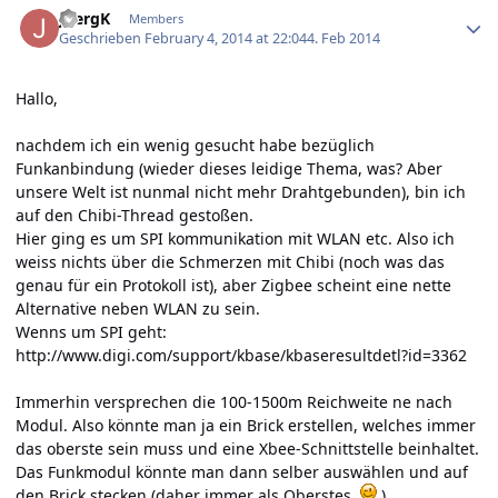
JoergK
Members
Geschrieben
February 4, 2014 at 22:04
4. Feb 2014
Hallo,
nachdem ich ein wenig gesucht habe bezüglich
Funkanbindung (wieder dieses leidige Thema, was? Aber
unsere Welt ist nunmal nicht mehr Drahtgebunden), bin ich
auf den Chibi-Thread gestoßen.
Hier ging es um SPI kommunikation mit WLAN etc. Also ich
weiss nichts über die Schmerzen mit Chibi (noch was das
genau für ein Protokoll ist), aber Zigbee scheint eine nette
Alternative neben WLAN zu sein.
Wenns um SPI geht:
http://www.digi.com/support/kbase/kbaseresultdetl?id=3362
Immerhin versprechen die 100-1500m Reichweite ne nach
Modul. Also könnte man ja ein Brick erstellen, welches immer
das oberste sein muss und eine Xbee-Schnittstelle beinhaltet.
Das Funkmodul könnte man dann selber auswählen und auf
den Brick stecken (daher immer als Oberstes
).