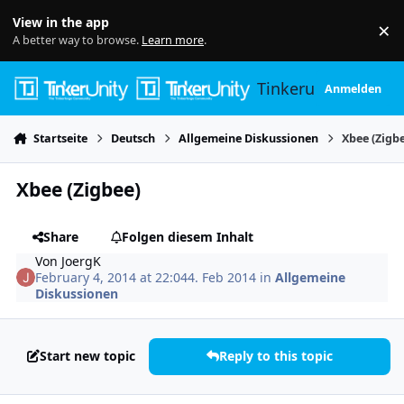
Skip to content
View in the app
×
Di
A better way to browse.
Learn more
.
Tinkerunity
Anmelden
Startseite
Deutsch
Allgemeine Diskussionen
Xbee (Zigb
Xbee (Zigbee)
Share
Folgen diesem Inhalt
Von
JoergK
February 4, 2014 at 22:04
4. Feb 2014
in
Allgemeine
Diskussionen
Start new topic
Reply to this topic
Author stats