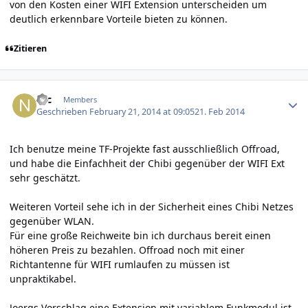
von den Kosten einer WIFI Extension unterscheiden um
deutlich erkennbare Vorteile bieten zu können.
Zitieren
Author stats
Nic
Members
Geschrieben
February 21, 2014 at 09:05
21. Feb 2014
Ich benutze meine TF-Projekte fast ausschließlich Offroad,
und habe die Einfachheit der Chibi gegenüber der WIFI Ext
sehr geschätzt.
Weiteren Vorteil sehe ich in der Sicherheit eines Chibi Netzes
gegenüber WLAN.
Für eine große Reichweite bin ich durchaus bereit einen
höheren Preis zu bezahlen. Offroad noch mit einer
Richtantenne für WIFI rumlaufen zu müssen ist
unpraktikabel.
Joergs Vorschlag eine Extension mit variablem Funkmodul ist