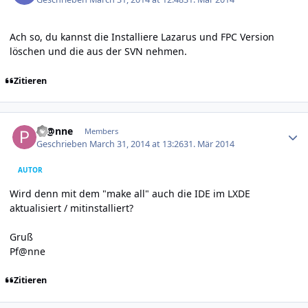
Ach so, du kannst die Installiere Lazarus und FPC Version
löschen und die aus der SVN nehmen.
Zitieren
Author stats
Pf@nne
Members
Geschrieben
March 31, 2014 at 13:26
31. Mär 2014
AUTOR
Wird denn mit dem "make all" auch die IDE im LXDE
aktualisiert / mitinstalliert?
Gruß
Pf@nne
Zitieren