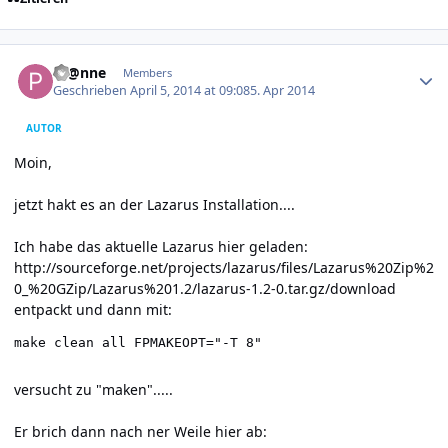
Author stats
Pf@nne
Members
Geschrieben
April 5, 2014 at 09:08
5. Apr 2014
AUTOR
Moin,
jetzt hakt es an der Lazarus Installation....
Ich habe das aktuelle Lazarus hier geladen:
http://sourceforge.net/projects/lazarus/files/Lazarus%20Zip%2
0_%20GZip/Lazarus%201.2/lazarus-1.2-0.tar.gz/download
entpackt und dann mit:
make clean all FPMAKEOPT="-T 8"
versucht zu "maken".....
Er brich dann nach ner Weile hier ab: