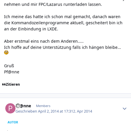
nehmen und mir FPC/Lazarus runterladen lassen.
Ich meine das hatte ich schon mal gemacht, danach waren
die Kommandozeilenprogramme aktuell, gescheitert bin ich
an der Einbindung in LXDE.
Aber erstmal eins nach dem Anderen.....
Ich hoffe auf deine Unterstützung falls ich hängen bleibe...
Gruß
Pf@nne
Zitieren
Author stats
Pf@nne
Members
Geschrieben
April 2, 2014 at 17:31
2. Apr 2014
AUTOR