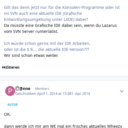
Gilt das denn jetzt nur für die Konsolen-Programme oder ist
im SVN auch eine aktuelle IDE (Grafische
Entwicklungsumgebung unter LXDE) dabei?
Da müsste eine Grafische IDE dabei sein, wenn du Lazarus
vom SVN Server runterlädst.
Ich würde schon gerne mit der IDE Arbeiten,
oder ist die 0.9.... die aktuelle IDE-Version???
Wir sind schon etwas weiter.
Zitieren
Author stats
Pf@nne
Members
Geschrieben
April 1, 2014 at 15:38
1. Apr 2014
AUTOR
OK,
dann werde ich mir am WE mal ein frisches aktuelles Wheezy