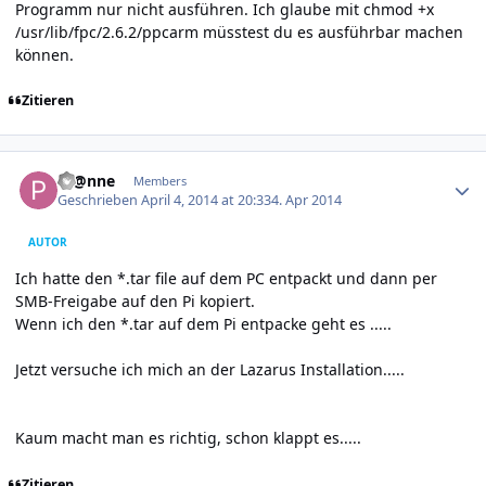
Programm nur nicht ausführen. Ich glaube mit chmod +x
/usr/lib/fpc/2.6.2/ppcarm müsstest du es ausführbar machen
können.
Zitieren
Author stats
Pf@nne
Members
Geschrieben
April 4, 2014 at 20:33
4. Apr 2014
AUTOR
Ich hatte den *.tar file auf dem PC entpackt und dann per
SMB-Freigabe auf den Pi kopiert.
Wenn ich den *.tar auf dem Pi entpacke geht es .....
Jetzt versuche ich mich an der Lazarus Installation.....
Kaum macht man es richtig, schon klappt es.....
Zitieren