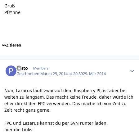
Gruß
Pf@nne
Zitieren
Author stats
pluto
Members
Geschrieben
March 29, 2014 at 20:39
29. Mär 2014
Nun, Lazarus läuft zwar auf dem Raspberry PI, ist aber bei
weiten zu langsam. Das macht keine Freude, daher würde ich
eher direkt den FPC verwenden. Das mache ich von Zeit zu
Zeit recht ganz gerne.
FPC und Lazarus kannst du per SVN runter laden.
hier die Links: