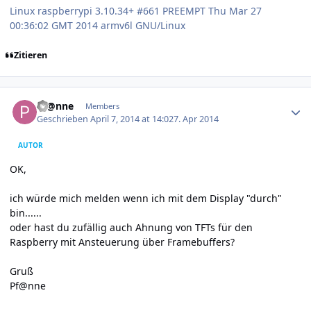
Linux raspberrypi 3.10.34+ #661 PREEMPT Thu Mar 27
00:36:02 GMT 2014 armv6l GNU/Linux
Zitieren
Author stats
Pf@nne
Members
Geschrieben
April 7, 2014 at 14:02
7. Apr 2014
AUTOR
OK,
ich würde mich melden wenn ich mit dem Display "durch"
bin......
oder hast du zufällig auch Ahnung von TFTs für den
Raspberry mit Ansteuerung über Framebuffers?
Gruß
Pf@nne