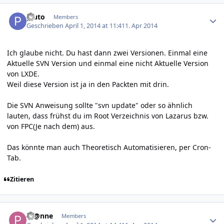
Author stats
pluto
Members
Geschrieben
April 1, 2014 at 11:41
1. Apr 2014
Ich glaube nicht. Du hast dann zwei Versionen. Einmal eine
Aktuelle SVN Version und einmal eine nicht Aktuelle Version
von LXDE.
Weil diese Version ist ja in den Packten mit drin.
Die SVN Anweisung sollte "svn update" oder so ähnlich
lauten, dass frühst du im Root Verzeichnis von Lazarus bzw.
von FPC(Je nach dem) aus.
Das könnte man auch Theoretisch Automatisieren, per Cron-
Tab.
Zitieren
Author stats
Pf@nne
Members