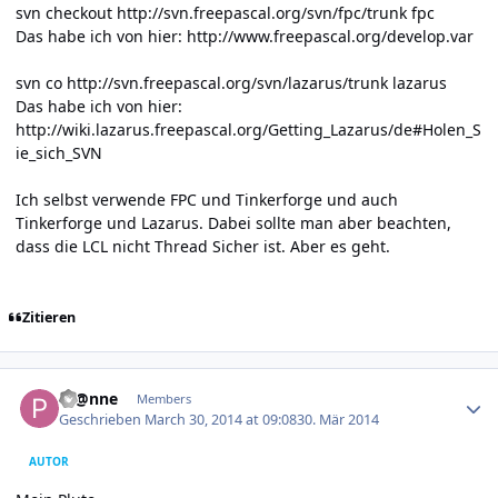
svn checkout
http://svn.freepascal.org/svn/fpc/trunk
fpc
Das habe ich von hier:
http://www.freepascal.org/develop.var
svn co
http://svn.freepascal.org/svn/lazarus/trunk
lazarus
Das habe ich von hier:
http://wiki.lazarus.freepascal.org/Getting_Lazarus/de#Holen_S
ie_sich_SVN
Ich selbst verwende FPC und Tinkerforge und auch
Tinkerforge und Lazarus. Dabei sollte man aber beachten,
dass die LCL nicht Thread Sicher ist. Aber es geht.
Zitieren
Author stats
Pf@nne
Members
Geschrieben
March 30, 2014 at 09:08
30. Mär 2014
AUTOR