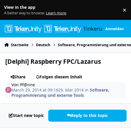
Skip to content
View in the app
×
Di
A better way to browse.
Learn more
.
Tinkerunity
Anmelden
Startseite
Deutsch
Software, Programmierung und externe
[Delphi] Raspberry FPC/Lazarus
Share
Folgen diesem Inhalt
Von
Pf@nne
March 29, 2014 at 09:16
29. Mär 2014
in
Software,
Programmierung und externe Tools
Start new topic
Reply to this topic
Author stats