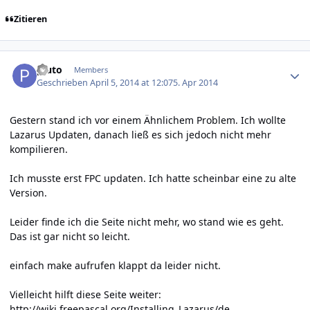
Zitieren
Author stats
pluto
Members
Geschrieben
April 5, 2014 at 12:07
5. Apr 2014
Gestern stand ich vor einem Ähnlichem Problem. Ich wollte
Lazarus Updaten, danach ließ es sich jedoch nicht mehr
kompilieren.
Ich musste erst FPC updaten. Ich hatte scheinbar eine zu alte
Version.
Leider finde ich die Seite nicht mehr, wo stand wie es geht.
Das ist gar nicht so leicht.
einfach make aufrufen klappt da leider nicht.
Vielleicht hilft diese Seite weiter:
http://wiki.freepascal.org/Installing_Lazarus/de