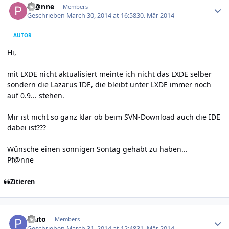
Pf@nne
Members
Geschrieben
March 30, 2014 at 16:58
30. Mär 2014
AUTOR
Hi,
mit LXDE nicht aktualisiert meinte ich nicht das LXDE selber
sondern die Lazarus IDE, die bleibt unter LXDE immer noch
auf 0.9... stehen.
Mir ist nicht so ganz klar ob beim SVN-Download auch die IDE
dabei ist???
Wünsche einen sonnigen Sontag gehabt zu haben...
Pf@nne
Zitieren
Author stats
pluto
Members
Geschrieben
March 31, 2014 at 12:48
31. Mär 2014