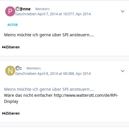
Author stats
Pf@nne
Members
Geschrieben
April 7, 2014 at 16:57
7. Apr 2014
AUTOR
Meins möchte ich gerne über SPI ansteuern....
Zitieren
Author stats
Nic
Members
Geschrieben
April 8, 2014 at 08:38
8. Apr 2014
Meins möchte ich gerne über SPI ansteuern....
Wäre das nicht einfacher
http://www.watterott.com/de/RPi-
Display
Zitieren