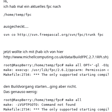
Hi,
ich hab mal ein aktuelles fpc nach
/home/temp/fpc
ausgecheckt....
svn co http://svn.freepascal.org/svn/fpc/trunk fpc
jetzt wollte ich mit (hab ich von hier
http://www.michellcomputing.co.uk/data/BuildFPC.2.7.1RPi.sh
)
root@RaspBerry:/home/temp/fpc# make all OPT='-gl -O3p3
make: execvp: /usr/lib/fpc/2.6.2/ppcarm: Permission den
Makefile:2734: *** The only supported starting compile
den Buildvorgang starten...ging aber nicht.
Das genauso wenig:
root@RaspBerry:/home/temp/fpc# make all

make: -iVSPTPSOTO: Command not found

Makefile:2734: *** The only supported starting compile