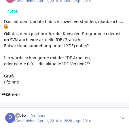
Geschrieben
April 1, 2014 at 14:41
1. Apr 2014
AUTOR
Das mit dem Update hab ich soweit verstanden, glaube ich....
Gilt das denn jetzt nur für die Konsolen-Programme oder ist
im SVN auch eine aktuelle IDE (Grafische
Entwicklungsumgebung unter LXDE) dabei?
Ich würde schon gerne mit der IDE Arbeiten,
oder ist die 0.9.... die aktuelle IDE-Version???
Gruß
Pf@nne
Zitieren
Author stats
pluto
Members
Geschrieben
April 1, 2014 at 15:28
1. Apr 2014