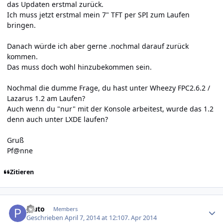
das Updaten erstmal zurück.
Ich muss jetzt erstmal mein 7" TFT per SPI zum Laufen
bringen.
Danach würde ich aber gerne .nochmal darauf zurück
kommen.
Das muss doch wohl hinzubekommen sein.
Nochmal die dumme Frage, du hast unter Wheezy FPC2.6.2 /
Lazarus 1.2 am Laufen?
Auch wenn du "nur" mit der Konsole arbeitest, wurde das 1.2
denn auch unter LXDE laufen?
Gruß
Pf@nne
Zitieren
Author stats
pluto
Members
Geschrieben
April 7, 2014 at 12:10
7. Apr 2014