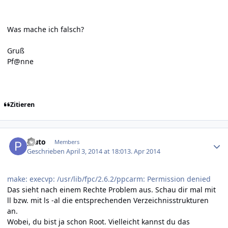
Was mache ich falsch?
Gruß
Pf@nne
Zitieren
Author stats
pluto
Members
Geschrieben
April 3, 2014 at 18:01
3. Apr 2014
make: execvp: /usr/lib/fpc/2.6.2/ppcarm: Permission denied
Das sieht nach einem Rechte Problem aus. Schau dir mal mit
ll bzw. mit ls -al die entsprechenden Verzeichnisstrukturen
an.
Wobei, du bist ja schon Root. Vielleicht kannst du das