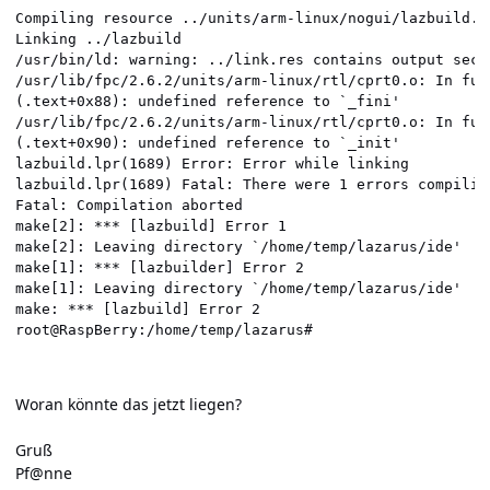
Compiling resource ../units/arm-linux/nogui/lazbuild.or
Linking ../lazbuild

/usr/bin/ld: warning: ../link.res contains output sect
/usr/lib/fpc/2.6.2/units/arm-linux/rtl/cprt0.o: In fun
(.text+0x88): undefined reference to `_fini'

/usr/lib/fpc/2.6.2/units/arm-linux/rtl/cprt0.o: In fun
(.text+0x90): undefined reference to `_init'

lazbuild.lpr(1689) Error: Error while linking

lazbuild.lpr(1689) Fatal: There were 1 errors compiling
Fatal: Compilation aborted

make[2]: *** [lazbuild] Error 1

make[2]: Leaving directory `/home/temp/lazarus/ide'

make[1]: *** [lazbuilder] Error 2

make[1]: Leaving directory `/home/temp/lazarus/ide'

make: *** [lazbuild] Error 2

root@RaspBerry:/home/temp/lazarus#
Woran könnte das jetzt liegen?
Gruß
Pf@nne