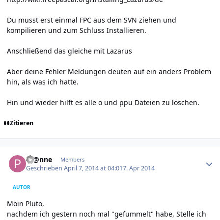
Du musst erst einmal FPC aus dem SVN ziehen und
kompilieren und zum Schluss Installieren.
Anschließend das gleiche mit Lazarus
Aber deine Fehler Meldungen deuten auf ein anders Problem
hin, als was ich hatte.
Hin und wieder hilft es alle o und ppu Dateien zu löschen.
Zitieren
Author stats
Pf@nne
Members
Geschrieben
April 7, 2014 at 04:01
7. Apr 2014
AUTOR
Moin Pluto,
nachdem ich gestern noch mal "gefummelt" habe, Stelle ich