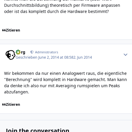
Durchschnittsbildung) theoretisch per Firmware anpassen
oder ist das komplett durch die Hardware bestimmt?
Zitieren
Author stats
borg
Administrators
Geschrieben
June 2, 2014 at 08:58
2. Jun 2014
Wir bekommen da nur einen Analogwert raus, die eigentliche
"Berechnung" wird komplett in Hardware gemacht. Man kann
da denke ich also nur mit Averaging rumspielen um Peaks
abzufangen.
Zitieren
Join the conversation