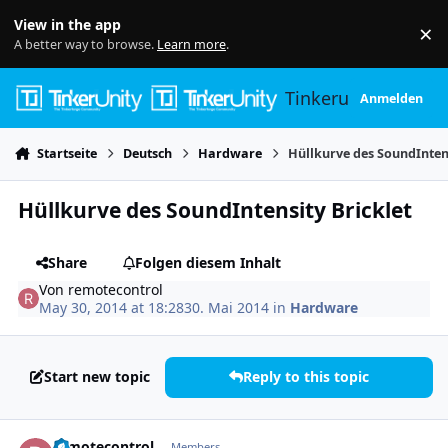
Skip to content
View in the app
×
Di
A better way to browse.
Learn more
.
Tinkerunity
Anmelden
Startseite
Deutsch
Hardware
Hüllkurve des SoundIntens
Hüllkurve des SoundIntensity Bricklet
Share
Folgen diesem Inhalt
Von
remotecontrol
May 30, 2014 at 18:28
30. Mai 2014
in
Hardware
Start new topic
Reply to this topic
Author stats
remotecontrol
Members