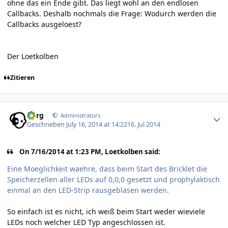
ohne das ein Ende gibt. Das liegt wohl an den endlosen
Callbacks. Deshalb nochmals die Frage: Wodurch werden die
Callbacks ausgeloest?
Der Loetkolben
Zitieren
Author stats
borg
Administrators
Geschrieben
July 16, 2014 at 14:22
16. Jul 2014
On 7/16/2014 at 1:23 PM, Loetkolben said:
Eine Moeglichkeit waehre, dass beim Start des Bricklet die
Speicherzellen aller LEDs auf 0,0,0 gesetzt und prophylaktisch
einmal an den LED-Strip rausgeblasen werden.
So einfach ist es nicht, ich weiß beim Start weder wieviele
LEDs noch welcher LED Typ angeschlossen ist.