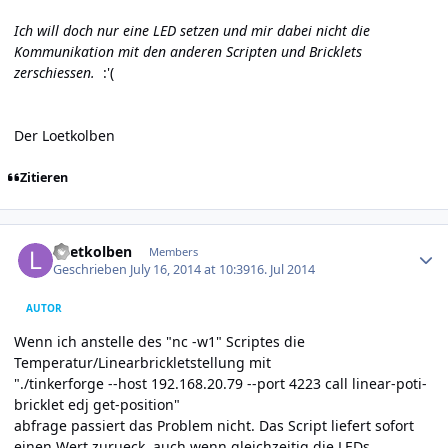
Ich will doch nur eine LED setzen und mir dabei nicht die
Kommunikation mit den anderen Scripten und Bricklets
zerschiessen.
:'(
Der Loetkolben
Zitieren
Author stats
Loetkolben
Members
Geschrieben
July 16, 2014 at 10:39
16. Jul 2014
AUTOR
Wenn ich anstelle des "nc -w1" Scriptes die
Temperatur/Linearbrickletstellung mit
"./tinkerforge --host 192.168.20.79 --port 4223 call linear-poti-
bricklet edj get-position"
abfrage passiert das Problem nicht. Das Script liefert sofort
einen Wert zurueck, auch wenn gleichzeitig die LEDs