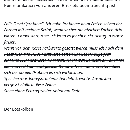
Kommunikation von anderen Bricklets beeintraechtigt ist.
Edit: Zusatz"problem":
Ich habe Probleme beim Ersten setzen der
Farben mit meinem Script, wenn vorher die gleichen Farben drin
waren. Kompliziert, aber ich kann es (noch) nicht richtig in Worte
fassen.
Wenn vor dem Reset Farbwerte gesetzt waren muss ich nach dem
Reset fuer alle NEUE Farbwerte setzen um ueberhaupt fuer
einzelne LED Farbwerte zu setzen. Hoert sich komisch an, aber ich
kann es nicht so recht fassen. Damit will ich nur andeuten, dass
sich bei obigen Problem es sich wirklich um
Speicherzuordnungsprobleme handeln koennte. Ansonsten
vergesst einfach diese Zeilen.
Siehe einen Beitrag weiter unten am Ende.
Der Loetkolben