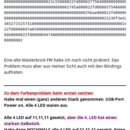
000000000000000000023c55000022fd00003775640000000000000
0000000000000000000000000002745a000022fd000037546600000
00000000000000000000000000000000000256ae000022fd0000656
000000000000000000000000000000000000000000023230f3e422f
3652715257410000000000000000000000000000000000000002ebe
22fd0000697a6500000000000000000000000000000000000000000
9de8000022fd0000694748000000000000000000000000000000000
Eine alte Masterbrick-FW habe ich noch nicht probiert. Das
Problem muss aber aus meiner Sicht auch mit den Bindings
auftreten.
Zu dem Farbenproblem beim ersten setzten
:
Habe mal einen (ganz) anderen Stack genommen. USB-Port
Power on. Alle 4 LED waren aus.
Alle 4 LED auf 11,11,11 gesetzt,
aber die 4. LED hat einen
starken Gelbstich
.
Habe dann NOCHMALS alle 4 LED auf 11,11,11 gesetzt. Keine