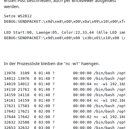
ersten Post beschrieben, auch per Brickviewer ausgeloest
werden.
Setze WS2812

DEBUG:SENDPACKET:\x9d\xe8\x00\x00\x0a\x09\x10\x00\xfc\x
LED Start:00, Laenge:05, Color:22,33,44 (Alle LED immer
DEBUG:SENDPACKET:\x9d\xe8\x00\x00 \x3b\x01\x10\x00 \x0
In der Prozessliste bleiben die "nc -w1" haengen.
13976  3109  0 01:40 ?        00:00:00 /bin/bash /opt/
14012 13976  0 01:40 ?        00:00:00 /bin/bash /opt/
14019 14012  0 01:40 ?        00:00:04 nc -w1 192.168.2
14110 21761  0 01:40 ?        00:00:00 /bin/bash /opt/
14159 14110  0 01:40 ?        00:00:00 /bin/bash /opt/
14161 14159  0 01:40 ?        00:00:04 nc -w1 192.168.2
17621 17583  0 02:00 ?        00:00:00 /bin/bash /opt/
17642 17621  0 02:00 ?        00:00:00 /bin/bash /opt/
17644 17642  0 02:00 ?        00:00:02 nc -w1 192.168.2
32632 32588  0 03:00 ?        00:00:00 /bin/bash /opt/
32653 32632  0 03:00 ?        00:00:00 /bin/bash /opt/