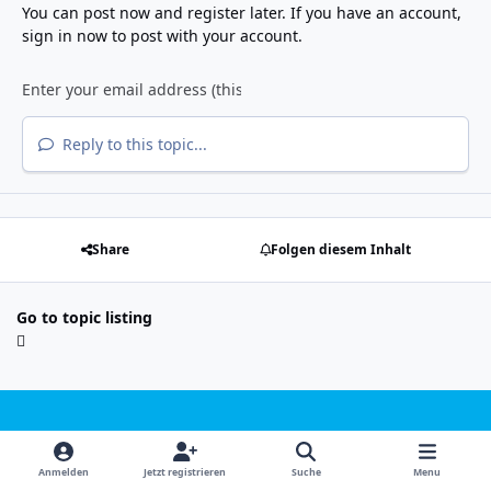
You can post now and register later. If you have an account,
sign in now
to post with your account.
Reply to this topic...
Share
Folgen diesem Inhalt
Go to topic listing
Light Mode
Dark Mode
System Preference
f
i
x
y
Anmelden
Jetzt registrieren
Suche
Menu
a
n
o