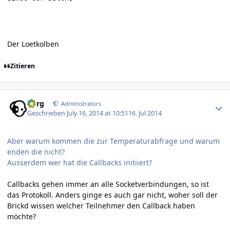
Der Loetkolben
Zitieren
Author stats
borg
Administrators
Geschrieben
July 16, 2014 at 10:51
16. Jul 2014
Aber warum kommen die zur Temperaturabfrage und warum
enden die nicht?
Ausserdem wer hat die Callbacks initiiert?
Callbacks gehen immer an alle Socketverbindungen, so ist
das Protokoll. Anders ginge es auch gar nicht, woher soll der
Brickd wissen welcher Teilnehmer den Callback haben
möchte?