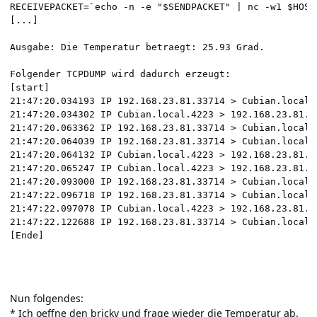
RECEIVEPACKET=`echo -n -e "$SENDPACKET" | nc -w1 $HOST 
[...]

Ausgabe: Die Temperatur betraegt: 25.93 Grad.

Folgender TCPDUMP wird dadurch erzeugt:

[start]

21:47:20.034193 IP 192.168.23.81.33714 > Cubian.local.
21:47:20.034302 IP Cubian.local.4223 > 192.168.23.81.3
21:47:20.063362 IP 192.168.23.81.33714 > Cubian.local.
21:47:20.064039 IP 192.168.23.81.33714 > Cubian.local.
21:47:20.064132 IP Cubian.local.4223 > 192.168.23.81.3
21:47:20.065247 IP Cubian.local.4223 > 192.168.23.81.3
21:47:20.093000 IP 192.168.23.81.33714 > Cubian.local.
21:47:22.096718 IP 192.168.23.81.33714 > Cubian.local.
21:47:22.097078 IP Cubian.local.4223 > 192.168.23.81.3
21:47:22.122688 IP 192.168.23.81.33714 > Cubian.local.
Nun folgendes:
* Ich oeffne den brickv und frage wieder die Temperatur ab.