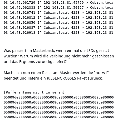
03:16:42.961729 IP 192.168.23.81.45759 > Cubian.local.
03:16:42.962333 IP 192.168.23.81.50027 > Cubian.local.
03:16:43.026741 IP Cubian.local.4223 > 192.168.23.81.4
03:16:43.026812 IP Cubian.local.4223 > 192.168.23.81.4
03:16:43.026850 IP Cubian.local.4223 > 192.168.23.81.4
03:16:43.026887 IP Cubian.local.4223 > 192.168.23.81.4
Was passiert im Masterbrick, wenn einmal die LEDs gesetzt
wurden? Warum wird die Verbindung nicht mehr geschlossen
und das Ergebnis zurueckgeliefert?
Mache ich nun einen Reset am Master werden die "nc -w1"
beendet und liefern ein RIESENGROSSES Paket zurueck.
[Pufferanfang nicht zu sehen]

05009de800000a06080005009de800000a06080005009de800000a0
05009de800000a06080005009de800000a06080005009de800000a0
05009de800000a06080005009de800000a06080005009de800000a0
05009de800000a06080005009de800000a06080005009de800000a0
05009de800000a06080005009de800000a06080005009de800000a0