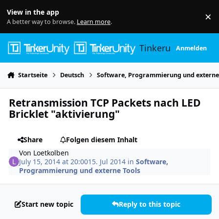
Skip to content
View in the app
×
Di
A better way to browse.
Learn more
.
Tinkerunity
Anmelden
Startseite
Deutsch
Software, Programmierung und externe
Retransmission TCP Packets nach LED
Bricklet "aktivierung"
Share
Folgen diesem Inhalt
Von
Loetkolben
July 15, 2014 at 20:00
15. Jul 2014
in
Software,
Programmierung und externe Tools
Start new topic
Reply to this topic