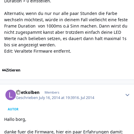
Duration > 0 einstellen.
Alternativ, wenn du nur nur alle paar Stunden die Farbe
wechseln möchtest, würde in deinem Fall vielleicht eine feste
Frame Duration von 1000ms o.ä Sinn machen. Dann wirst du
nicht zugespammt kanst aber trotzdem einfach deine LED
Werte nach belieben setzen, es dauert dann halt maximal 1s
bis sie angezeigt werden.
Edit: Veraltete Firmware entfernt.
Zitieren
Author stats
Loetkolben
Members
Geschrieben
July 16, 2014 at 19:39
16. Jul 2014
AUTOR
Hallo borg,
danke fuer die Firmware, hier ein paar Erfahrungen damit: