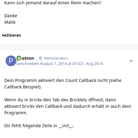
Kann sich jemand darauf einen Reim machen?
Danke
Malik
Zitieren
Author stats
photron
Administrators
Geschrieben
August 1, 2014 at 07:42
1. Aug 2014
Dein Programm aktiviert den Count Callback nicht (siehe
Callback Beispiel
).
Wenn du in brickv den Tab des Bricklets öffnest, dann
aktiviert brickv den Callback und dadurch erhält in auch dein
Programm.
Dir fehlt folgende Zeile in __init__: