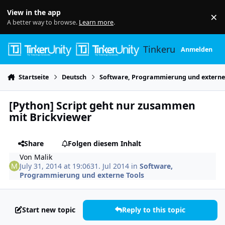
Skip to content
View in the app
×
Di
A better way to browse.
Learn more
.
Tinkerunity
Anmelden
Startseite
Deutsch
Software, Programmierung und externe
[Python] Script geht nur zusammen
mit Brickviewer
Share
Folgen diesem Inhalt
Von
Malik
July 31, 2014 at 19:06
31. Jul 2014
in
Software,
Programmierung und externe Tools
Start new topic
Reply to this topic