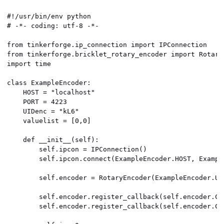
#!/usr/bin/env python

# -*- coding: utf-8 -*-  

from tinkerforge.ip_connection import IPConnection

from tinkerforge.bricklet_rotary_encoder import RotaryE
import time

class ExampleEncoder:

    HOST = "localhost"

    PORT = 4223

    UIDenc = "kL6"

    valuelist = [0,0]

    def __init__(self):

        self.ipcon = IPConnection()

        self.ipcon.connect(ExampleEncoder.HOST, Example
        self.encoder = RotaryEncoder(ExampleEncoder.UID
        self.encoder.register_callback(self.encoder.CA
        self.encoder.register_callback(self.encoder.CA