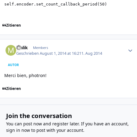
self.encoder.set_count_callback_period(50)
Zitieren
Author stats
Malik
Members
Geschrieben
August 1, 2014 at 16:21
1. Aug 2014
AUTOR
Merci bien, photron!
Zitieren
Join the conversation
You can post now and register later. If you have an account,
sign in now
to post with your account.