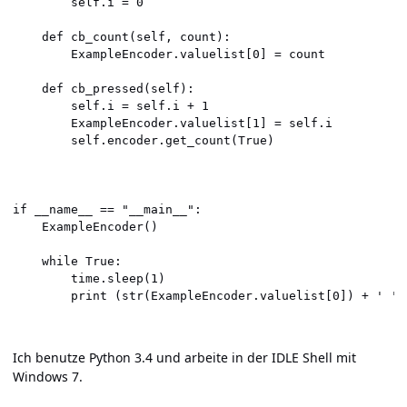
        self.i = 0

    def cb_count(self, count):

        ExampleEncoder.valuelist[0] = count

    def cb_pressed(self):

        self.i = self.i + 1

        ExampleEncoder.valuelist[1] = self.i

        self.encoder.get_count(True)

if __name__ == "__main__":

    ExampleEncoder()

    while True:

        time.sleep(1)

Ich benutze Python 3.4 und arbeite in der IDLE Shell mit
Windows 7.