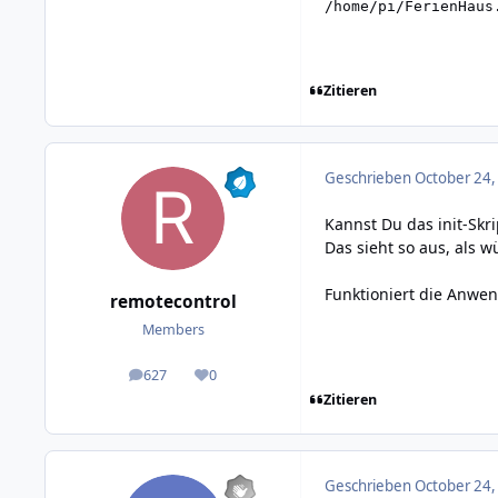
Zitieren
Geschrieben
October 24,
Kannst Du das init-Skr
Das sieht so aus, als w
Funktioniert die Anwe
remotecontrol
Members
627
0
posts
Reputation
Zitieren
Geschrieben
October 24,