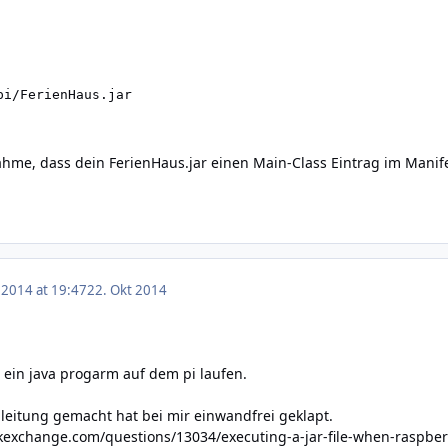
pi/FerienHaus.jar
ahme, dass dein FerienHaus.jar einen Main-Class Eintrag im Manife
 2014 at 19:47
22. Okt 2014
 ein java progarm auf dem pi laufen.
leitung gemacht hat bei mir einwandfrei geklapt.
ckexchange.com/questions/13034/executing-a-jar-file-when-raspbe