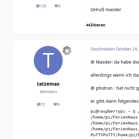
135
0
posts
Reputation
GHruß masder
Zitieren
Geschrieben
October 24,
@ Masder: da habe doc
allerdings wenn ich das
tatzemax
@ photron : hat nicht 
Members
er gibt dann folgendes
72
0
posts
Reputation
pi@raspberrypi ~ $ 
/home/pi/FerienHaus
/home/pi/FerienHaus
/home/pi/FerienHaus
PuTTYPuTTY/home/pi/