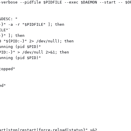
-verbose --pidfile $PIDFILE --exec $DAEMON --start -- $OP
DESC: "

-}" -a -r "$PIDFILE" ]; then

art|stop|restart|force-reload|status}" >&2
