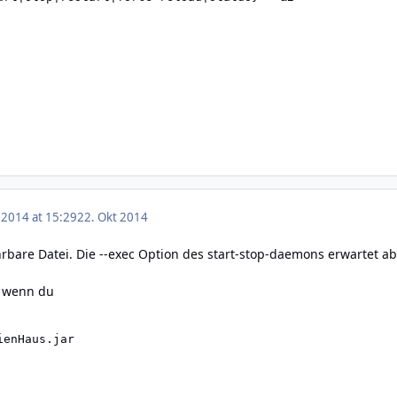
 2014 at 15:29
22. Okt 2014
ührbare Datei. Die --exec Option des start-stop-daemons erwartet a
, wenn du
enHaus.jar
