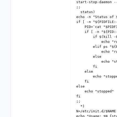
start-stop-daemon -
;;

  status)

echo -n "Status of $
if [ -n "${PIDFILE:
	PID=`cat "$PIDFILE"`

	if [ -n "${PID:-}" ]; then

		if $(kill -0 "${PID:-}" 2> /dev/null); then

			echo "running (pid $PID)"

		elif ps "${PID:-}" > /dev/null 2>&1; then

			echo "running (pid $PID)"

		else

			echo "stopped"

		fi

	else

		echo "stopped"

	fi

else

	echo "stopped"

fi

;;

  *)

N=/etc/init.d/$NAME

echo "Usage: $N {st