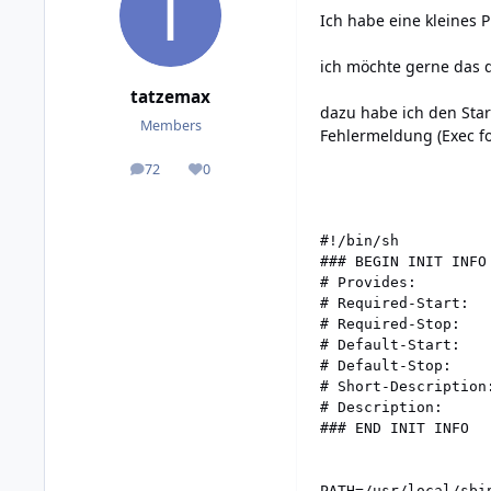
Ich habe eine kleines 
ich möchte gerne das d
tatzemax
dazu habe ich den Star
Members
Fehlermeldung (Exec fo
72
0
posts
Reputation
#!/bin/sh

### BEGIN INIT INFO

# Provides:         
# Required-Start:   
# Required-Stop:    
# Default-Start:    
# Default-Stop:     
# Short-Description:
# Description:      
### END INIT INFO

PATH=/usr/local/sbi