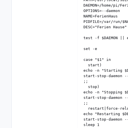
DAEMON=/home/pi/Feri
OPTIONS=--daemon

NAME=FerienHaus

PIDFILE=/var/run/$NA
DESC="Ferien Hause"

test -f $DAEMON || e
set -e

case "$1" in

  start)

echo -n "Starting $D
start-stop-daemon -
;;

  stop)

echo -n "Stopping $D
start-stop-daemon -
;;

  restart|force-relo
echo "Restarting $DE
start-stop-daemon -
sleep 1
