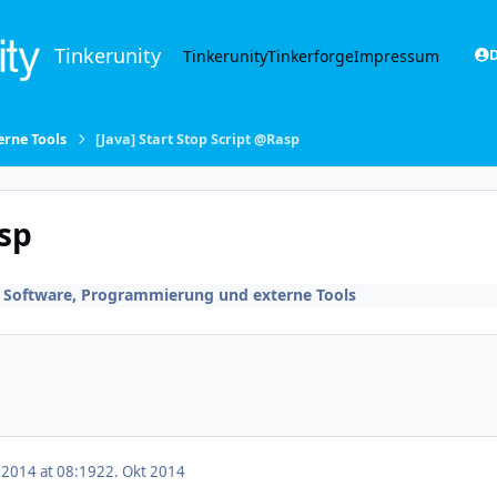
Tinkerunity
Tinkerunity
Tinkerforge
Impressum
D
rne Tools
[Java] Start Stop Script @Rasp
asp
n
Software, Programmierung und externe Tools
 2014 at 08:19
22. Okt 2014