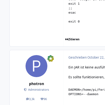
exit 1

;;

esac

Zitieren
Geschrieben
October 22,
Ein JAR ist keine ausf
Es sollte funktionieren
photron
Administrators
DAEMON=/home/pi/Feri
OPTIONS=--daemon
3,3k
96
posts
Reputation