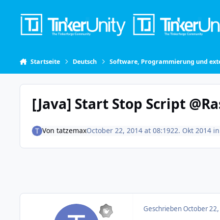
Skip to content
Startseite
Deutsch
Software, Programmierung und exte
[Java] Start Stop Script @R
Von
tatzemax
October 22, 2014 at 08:19
22. Okt 2014
i
Geschrieben
October 22,