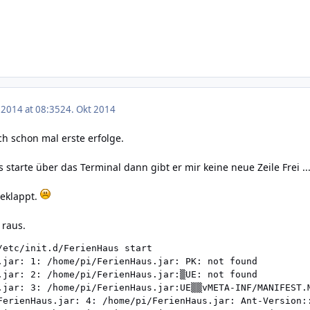
 2014 at 08:35
24. Okt 2014
h schon mal erste erfolge.
 starte über das Terminal dann gibt er mir keine neue Zeile Frei ..
geklappt.
 raus.
/etc/init.d/FerienHaus start

.jar: 1: /home/pi/FerienHaus.jar: PK: not found

.jar: 2: /home/pi/FerienHaus.jar:▒UE: not found

.jar: 3: /home/pi/FerienHaus.jar:UE▒▒vMETA-INF/MANIFEST.M
FerienHaus.jar: 4: /home/pi/FerienHaus.jar: Ant-Version::