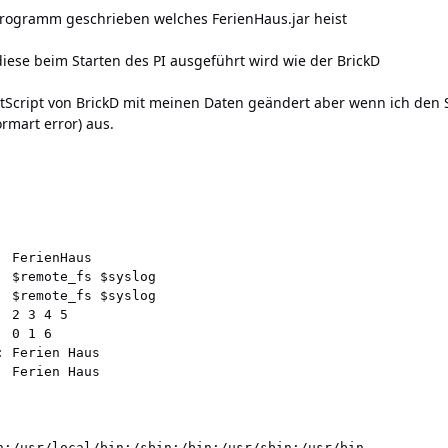
Programm geschrieben welches FerienHaus.jar heist
iese beim Starten des PI ausgeführt wird wie der BrickD
tScript von BrickD mit meinen Daten geändert aber wenn ich den Sc
rmart error) aus.
 FerienHaus

 $remote_fs $syslog

 $remote_fs $syslog

 2 3 4 5

 0 1 6

 Ferien Haus

 Ferien Haus

n:/usr/local/bin:/sbin:/bin:/usr/sbin:/usr/bin
