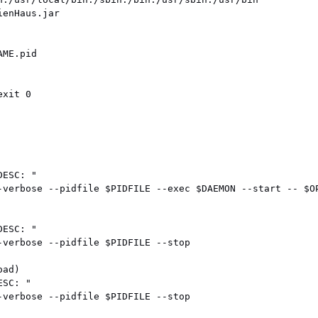
enHaus.jar

ME.pid

xit 0

ESC: "

-verbose --pidfile $PIDFILE --exec $DAEMON --start -- $OP
ESC: "

-verbose --pidfile $PIDFILE --stop

ad)

SC: "

-verbose --pidfile $PIDFILE --stop
