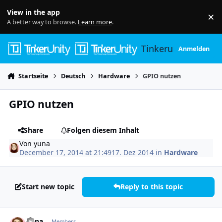
Skip to content
View in the app
×
Di
A better way to browse.
Learn more
.
Tinkerunity
Anmelden
Startseite
Deutsch
Hardware
GPIO nutzen
GPIO nutzen
Share
Folgen diesem Inhalt
Von
yuna
December 17, 2014 at 21:49
17. Dez 2014
in
Hardware
Start new topic
Reply to this topic
Author stats
yuna
Members