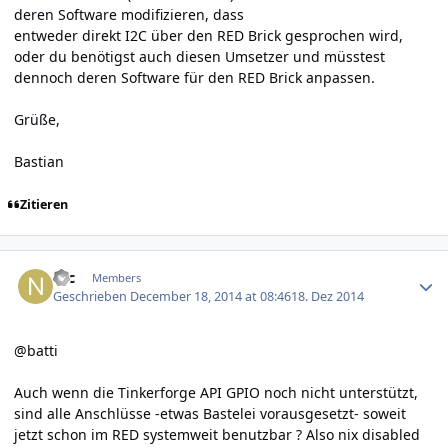
deren Software modifizieren, dass
entweder direkt I2C über den RED Brick gesprochen wird,
oder du benötigst auch diesen Umsetzer und müsstest
dennoch deren Software für den RED Brick anpassen.
Grüße,
Bastian
Zitieren
Author stats
Nic
Members
Geschrieben
December 18, 2014 at 08:46
18. Dez 2014
@batti
Auch wenn die Tinkerforge API GPIO noch nicht unterstützt,
sind alle Anschlüsse -etwas Bastelei vorausgesetzt- soweit
jetzt schon im RED systemweit benutzbar ? Also nix disabled