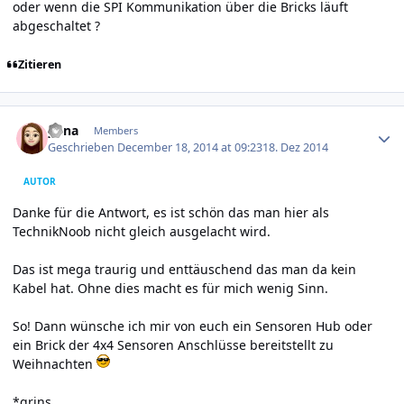
oder wenn die SPI Kommunikation über die Bricks läuft
abgeschaltet ?
Zitieren
Author stats
yuna
Members
Geschrieben
December 18, 2014 at 09:23
18. Dez 2014
AUTOR
Danke für die Antwort, es ist schön das man hier als
TechnikNoob nicht gleich ausgelacht wird.
Das ist mega traurig und enttäuschend das man da kein
Kabel hat. Ohne dies macht es für mich wenig Sinn.
So! Dann wünsche ich mir von euch ein Sensoren Hub oder
ein Brick der 4x4 Sensoren Anschlüsse bereitstellt zu
Weihnachten
*grins