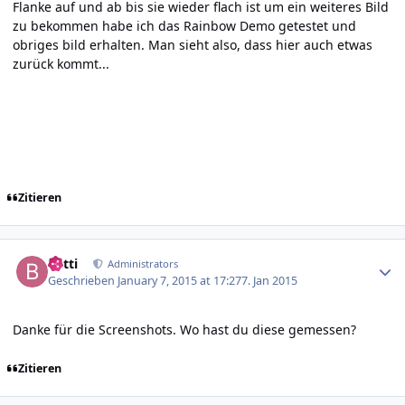
Flanke auf und ab bis sie wieder flach ist um ein weiteres Bild
zu bekommen habe ich das Rainbow Demo getestet und
obriges bild erhalten. Man sieht also, dass hier auch etwas
zurück kommt...
Zitieren
Author stats
batti
Administrators
Geschrieben
January 7, 2015 at 17:27
7. Jan 2015
Danke für die Screenshots. Wo hast du diese gemessen?
Zitieren