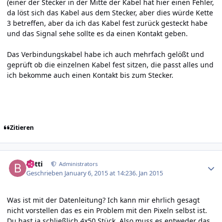
(einer der Stecker in der Mitte der Kabel hat hier einen Fehler,
da löst sich das Kabel aus dem Stecker, aber dies würde Kette
3 betreffen, aber da ich das Kabel fest zurück gesteckt habe
und das Signal sehe sollte es da einen Kontakt geben.
Das Verbindungskabel habe ich auch mehrfach gelößt und
geprüft ob die einzelnen Kabel fest sitzen, die passt alles und
ich bekomme auch einen Kontakt bis zum Stecker.
Zitieren
Author stats
batti
Administrators
Geschrieben
January 6, 2015 at 14:23
6. Jan 2015
Was ist mit der Datenleitung? Ich kann mir ehrlich gesagt
nicht vorstellen das es ein Problem mit den Pixeln selbst ist.
Du hast ja schließlich 4x50 Stück. Also muss es entweder das