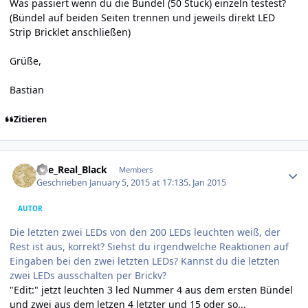
Was passiert wenn du die Bündel (50 Stück) einzeln testest?
(Bündel auf beiden Seiten trennen und jeweils direkt LED
Strip Bricklet anschließen)
Grüße,
Bastian
Zitieren
Author stats
The_Real_Black
Members
Geschrieben
January 5, 2015 at 17:13
5. Jan 2015
AUTOR
Die letzten zwei LEDs von den 200 LEDs leuchten weiß, der
Rest ist aus, korrekt? Siehst du irgendwelche Reaktionen auf
Eingaben bei den zwei letzten LEDs? Kannst du die letzten
zwei LEDs ausschalten per Brickv?
"Edit:" jetzt leuchten 3 led Nummer 4 aus dem ersten Bündel
und zwei aus dem letzen 4 letzter und 15 oder so...