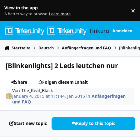
Skip to content
View in the app
×
Di
A better way to browse.
Learn more
.
Tinkerunity
Anmelden
Startseite
Deutsch
Anfängerfragen und FAQ
[Blinkenli
[Blinkenlights] 2 Leds leutchen nur
Share
Folgen diesem Inhalt
Von
The_Real_Black
January 4, 2015 at 11:14
4. Jan 2015
in
Anfängerfragen
und FAQ
Start new topic
Reply to this topic
Author stats