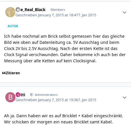
Author stats
The_Real_Black
Members
Geschrieben
January 7, 2015 at 18:47
7. Jan 2015
AUTOR
Ich habe nochmal am Brick selbst gemessen hier das gleiche
Bild wie oben auf Datenleitung ca. 5V Ausschlag und beim
Clock 2V bis 2.5V Ausschlag. Nach der ersten Kette ist das
Clock Signal verschwunden. Daher bekomme ich auch bei der
Messung über alle Ketten auf kein Clocksignal.
Zitieren
Author stats
batti
Administrators
Geschrieben
January 7, 2015 at 19:36
7. Jan 2015
Ah ja. Dann haben wir es auf Bricklet + Kabel eingeschränkt.
Wir schicken dir morgen ein neues Bricklet samt Kabel.