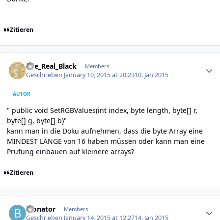
Zitieren
Author stats
The_Real_Black
Members
Geschrieben
January 10, 2015 at 20:23
10. Jan 2015
AUTOR
" public void SetRGBValues(int index, byte length, byte[] r,
byte[] g, byte[] b)"
kann man in die Doku aufnehmen, dass die byte Array eine
MINDEST LÄNGE von 16 haben müssen oder kann man eine
Prüfung einbauen auf kleinere arrays?
Zitieren
Author stats
Bionator
Members
Geschrieben
January 14, 2015 at 12:27
14. Jan 2015