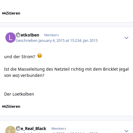
Zitieren
Author stats
Loetkolben
Members
Geschrieben
January 4, 2015 at 15:23
4. Jan 2015
und der Strom?
Ist die Masseleitung des Netzteil richtig mit dem Bricklet (egal
von wo) verbunden?
Der Loetkolben
Zitieren
Author stats
The_Real_Black
Members