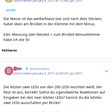
Geschrieben
January 4, 2015 at 15:34
4. Jan 2015
AUTOR
Die Masse ist das weiße/blaue (vor und nach dem Stecker)
Kabel oben am Bricklet in der Klemme mit dem Minus.
Edit: Messung vom Netzteil + zum Bricklet-MinusKlemme
habe ich die 5V
Zitieren
Author stats
batti
Administrators
Geschrieben
January 5, 2015 at 09:52
5. Jan 2015
Die letzten zwei LEDs von den 200 LEDs leuchten weiß, der
Rest ist aus, korrekt? Siehst du irgendwelche Reaktionen auf
Eingaben bei den zwei letzten LEDs? Kannst du die letzten
zwei LEDs ausschalten per Brickv?