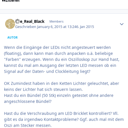
Zitieren
Author stats
The_Real_Black
Members
Geschrieben
January 6, 2015 at 13:24
6. Jan 2015
AUTOR
Wenn die Eingänge der LEDs nicht angesteuert werden
(floating), dann kann man durch anpacken o.ä. beliebige
"Farben" erzeugen. Wenn du ein Oszilloskop zur Hand hast,
kannst du mal am Ausgang der letzten LED messen ob ein
Signal auf der Daten- und Clockleitung liegt?
OK Zumindest haben in den Ketten Lichter geleuchtet, aber
keins der Lichter hat sich steuern lassen.
Hast du ein Bündel (50 Stk) einzeln getestet ohne andere
angeschlossene Bündel?
Hast du die Verschraubung am LED Bricklet kontrolliert? Vll.
gibt es da irgendwo Kontaktprobleme? Ggf. auch mal mit dem
Oszi am Stecker messen.