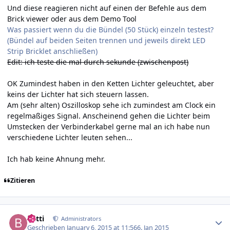
Und diese reagieren nicht auf einen der Befehle aus dem
Brick viewer oder aus dem Demo Tool
Was passiert wenn du die Bündel (50 Stück) einzeln testest?
(Bündel auf beiden Seiten trennen und jeweils direkt LED
Strip Bricklet anschließen)
Edit: ich teste die mal durch sekunde (zwischenpost)
OK Zumindest haben in den Ketten Lichter geleuchtet, aber
keins der Lichter hat sich steuern lassen.
Am (sehr alten) Oszilloskop sehe ich zumindest am Clock ein
regelmaßiges Signal. Anscheinend gehen die Lichter beim
Umstecken der Verbinderkabel gerne mal an ich habe nun
verschiedene Lichter leuten sehen...
Ich hab keine Ahnung mehr.
Zitieren
Author stats
batti
Administrators
Geschrieben
January 6, 2015 at 11:56
6. Jan 2015