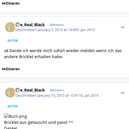
Zitieren
Author stats
The_Real_Black
Members
Geschrieben
January 7, 2015 at 19:49
7. Jan 2015
AUTOR
ok Danke ich werde mich sofort wieder melden wenn ich das
andere Bricklet erhalten habe.
Zitieren
Author stats
The_Real_Black
Members
Geschrieben
January 10, 2015 at 15:41
10. Jan 2015
AUTOR
Bricklet aus getauscht und passt ^^
Danke!