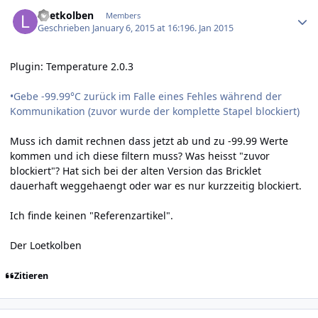
Author stats
Loetkolben
Members
Geschrieben
January 6, 2015 at 16:19
6. Jan 2015
Plugin: Temperature 2.0.3
•Gebe -99.99°C zurück im Falle eines Fehles während der
Kommunikation (zuvor wurde der komplette Stapel blockiert)
Muss ich damit rechnen dass jetzt ab und zu -99.99 Werte
kommen und ich diese filtern muss? Was heisst "zuvor
blockiert"? Hat sich bei der alten Version das Bricklet
dauerhaft weggehaengt oder war es nur kurzzeitig blockiert.
Ich finde keinen "Referenzartikel".
Der Loetkolben
Zitieren
Author stats