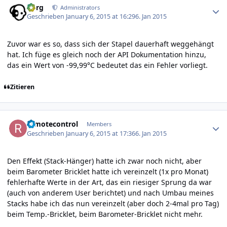
borg
Administrators
Geschrieben
January 6, 2015 at 16:29
6. Jan 2015
Zuvor war es so, dass sich der Stapel dauerhaft weggehängt
hat. Ich füge es gleich noch der API Dokumentation hinzu,
das ein Wert von -99,99°C bedeutet das ein Fehler vorliegt.
Zitieren
Author stats
remotecontrol
Members
Geschrieben
January 6, 2015 at 17:36
6. Jan 2015
Den Effekt (Stack-Hänger) hatte ich zwar noch nicht, aber
beim Barometer Bricklet hatte ich vereinzelt (1x pro Monat)
fehlerhafte Werte in der Art, das ein riesiger Sprung da war
(auch von anderem User berichtet) und nach Umbau meines
Stacks habe ich das nun vereinzelt (aber doch 2-4mal pro Tag)
beim Temp.-Bricklet, beim Barometer-Bricklet nicht mehr.