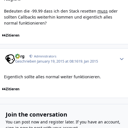
Bedeuten die -99.99 dass ich den Stack resetten
muss
oder
sollten Callbacks weiterhin kommen und eigentlich alles
normal funktionieren?
Zitieren
Author stats
borg
Administrators
Geschrieben
January 19, 2015 at 08:16
19. Jan 2015
Eigentlich sollte alles normal weiter funktionieren.
Zitieren
Join the conversation
You can post now and register later. If you have an account,
sign in now
to post with your account.