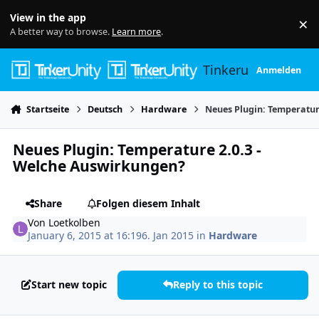
Skip to content
View in the app
×
Di
A better way to browse.
Learn more
.
Tinkerunity
Anmelden
Startseite
Deutsch
Hardware
Neues Plugin: Temperatur
Neues Plugin: Temperature 2.0.3 -
Welche Auswirkungen?
Share
Folgen diesem Inhalt
Von
Loetkolben
January 6, 2015 at 16:19
6. Jan 2015
in
Hardware
Start new topic
Reply to this topic