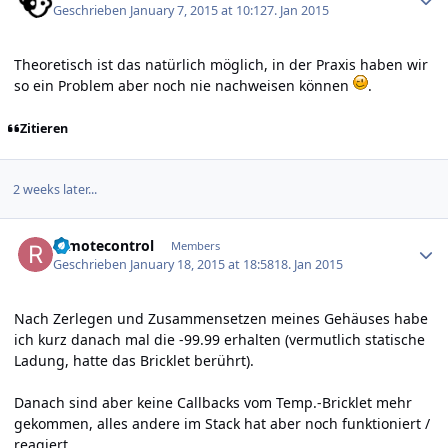
Geschrieben
January 7, 2015 at 10:12
7. Jan 2015
Theoretisch ist das natürlich möglich, in der Praxis haben wir
so ein Problem aber noch nie nachweisen können
.
Zitieren
2 weeks later...
Author stats
remotecontrol
Members
Geschrieben
January 18, 2015 at 18:58
18. Jan 2015
Nach Zerlegen und Zusammensetzen meines Gehäuses habe
ich kurz danach mal die -99.99 erhalten (vermutlich statische
Ladung, hatte das Bricklet berührt).
Danach sind aber keine Callbacks vom Temp.-Bricklet mehr
gekommen, alles andere im Stack hat aber noch funktioniert /
reagiert.