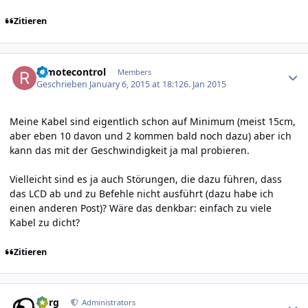
Zitieren
Author stats
remotecontrol
Members
Geschrieben
January 6, 2015 at 18:12
6. Jan 2015
Meine Kabel sind eigentlich schon auf Minimum (meist 15cm,
aber eben 10 davon und 2 kommen bald noch dazu) aber ich
kann das mit der Geschwindigkeit ja mal probieren.
Vielleicht sind es ja auch Störungen, die dazu führen, dass
das LCD ab und zu Befehle nicht ausführt (dazu habe ich
einen anderen Post)? Wäre das denkbar: einfach zu viele
Kabel zu dicht?
Zitieren
Author stats
borg
Administrators