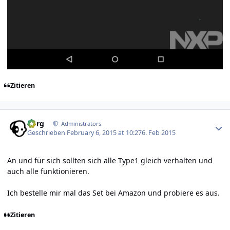
Zitieren
Author stats
borg
Administrators
Geschrieben
February 6, 2015 at 10:27
6. Feb 2015
An und für sich sollten sich alle Type1 gleich verhalten und
auch alle funktionieren.
Ich bestelle mir mal das Set bei Amazon und probiere es aus.
Zitieren