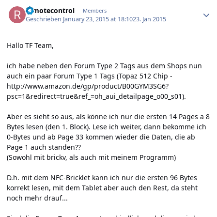
Author stats
remotecontrol
Members
Geschrieben
January 23, 2015 at 18:10
23. Jan 2015
Hallo TF Team,
ich habe neben den Forum Type 2 Tags aus dem Shops nun
auch ein paar Forum Type 1 Tags (Topaz 512 Chip -
http://www.amazon.de/gp/product/B00GYM3SG6?
psc=1&redirect=true&ref_=oh_aui_detailpage_o00_s01
).
Aber es sieht so aus, als könne ich nur die ersten 14 Pages a 8
Bytes lesen (den 1. Block). Lese ich weiter, dann bekomme ich
0-Bytes und ab Page 33 kommen wieder die Daten, die ab
Page 1 auch standen??
(Sowohl mit brickv, als auch mit meinem Programm)
D.h. mit dem NFC-Bricklet kann ich nur die ersten 96 Bytes
korrekt lesen, mit dem Tablet aber auch den Rest, da steht
noch mehr drauf...