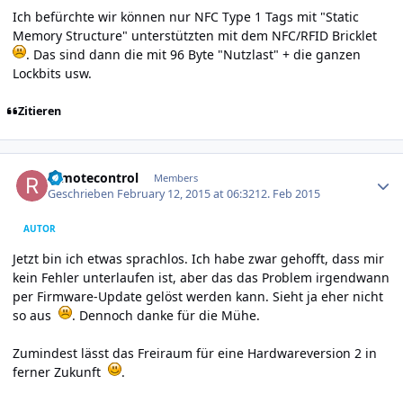
Ich befürchte wir können nur NFC Type 1 Tags mit "Static
Memory Structure" unterstützten mit dem NFC/RFID Bricklet
. Das sind dann die mit 96 Byte "Nutzlast" + die ganzen
Lockbits usw.
Zitieren
Author stats
remotecontrol
Members
Geschrieben
February 12, 2015 at 06:32
12. Feb 2015
AUTOR
Jetzt bin ich etwas sprachlos. Ich habe zwar gehofft, dass mir
kein Fehler unterlaufen ist, aber das das Problem irgendwann
per Firmware-Update gelöst werden kann. Sieht ja eher nicht
so aus
. Dennoch danke für die Mühe.
Zumindest lässt das Freiraum für eine Hardwareversion 2 in
ferner Zukunft
.