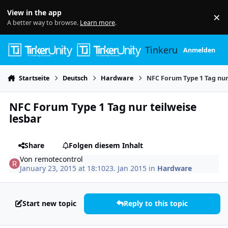
Skip to content
View in the app
×
Di
A better way to browse.
Learn more
.
Tinkerunity
Anmelden
Startseite
Deutsch
Hardware
NFC Forum Type 1 Tag nur 
NFC Forum Type 1 Tag nur teilweise
lesbar
Share
Folgen diesem Inhalt
Von
remotecontrol
January 23, 2015 at 18:10
23. Jan 2015
in
Hardware
Start new topic
Reply to this topic