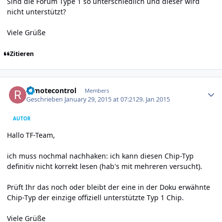
Sind die Forum Type 1 so unterschiedlich und dieser wird
nicht unterstützt?
Viele Grüße
Zitieren
Author stats
remotecontrol
Members
Geschrieben
January 29, 2015 at 07:21
29. Jan 2015
AUTOR
Hallo TF-Team,
ich muss nochmal nachhaken: ich kann diesen Chip-Typ
definitiv nicht korrekt lesen (hab's mit mehreren versucht).
Prüft Ihr das noch oder bleibt der eine in der Doku erwähnte
Chip-Typ der einzige offiziell unterstützte Typ 1 Chip.
Viele Grüße