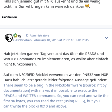
Falls sich jemand gut mit NFC auskennt und da ein wenig
Licht ins Dunkel bringen kann wäre ich dankbar
.
Zitieren
Author stats
borg
Administrators
Geschrieben
February 10, 2015 at 23:11
10. Feb 2015
Hab jetzt den ganzen Tag versucht das über die READ8 und
WRITE8 Commands zu implementieren, es wollte aber einfach
nicht funktionieren.
Auf dem NFC/RFID Bricklet verwenden wir den PN532 von NXP.
Dazu hab ich jetzt gerade leider folgende Aussage gefunden:
There seem to be a bug in the PN53x-firmware (source: nfcpy
documentation) with makes it impossible to execute the
READ8 and WRITE8 commands. So, you can read and write the
first 96 bytes, you can read the rest (using RSEG), but you
can't write the blocks 0x10 and above.