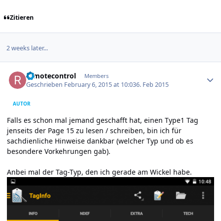
Zitieren
2 weeks later...
Author stats
remotecontrol
Members
Geschrieben
February 6, 2015 at 10:03
6. Feb 2015
AUTOR
Falls es schon mal jemand geschafft hat, einen Type1 Tag
jenseits der Page 15 zu lesen / schreiben, bin ich für
sachdienliche Hinweise dankbar (welcher Typ und ob es
besondere Vorkehrungen gab).
Anbei mal der Tag-Typ, den ich gerade am Wickel habe.