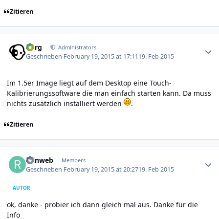
Zitieren
Author stats
borg
Administrators
Geschrieben
February 19, 2015 at 17:11
19. Feb 2015
Im 1.5er Image liegt auf dem Desktop eine Touch-
Kalibrierungssoftware die man einfach starten kann. Da muss
nichts zusätzlich installiert werden
.
Zitieren
Author stats
reinweb
Members
Geschrieben
February 19, 2015 at 20:27
19. Feb 2015
AUTOR
ok, danke - probier ich dann gleich mal aus. Danke für die
Info