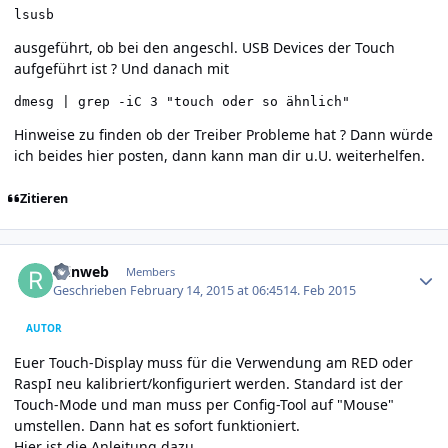
lsusb
ausgeführt, ob bei den angeschl. USB Devices der Touch
aufgeführt ist ? Und danach mit
dmesg | grep -iC 3 "touch oder so ähnlich"
Hinweise zu finden ob der Treiber Probleme hat ? Dann würde
ich beides hier posten, dann kann man dir u.U. weiterhelfen.
Zitieren
Author stats
reinweb
Members
Geschrieben
February 14, 2015 at 06:45
14. Feb 2015
AUTOR
Euer Touch-Display muss für die Verwendung am RED oder
RaspI neu kalibriert/konfiguriert werden. Standard ist der
Touch-Mode und man muss per Config-Tool auf "Mouse"
umstellen. Dann hat es sofort funktioniert.
Hier ist die Anleitung dazu.