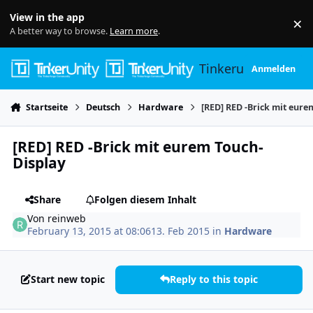
Skip to content
View in the app
×
Di
A better way to browse.
Learn more
.
Tinkerunity
Anmelden
Startseite
Deutsch
Hardware
[RED] RED -Brick mit eure
[RED] RED -Brick mit eurem Touch-
Display
Share
Folgen diesem Inhalt
Von
reinweb
February 13, 2015 at 08:06
13. Feb 2015
in
Hardware
Start new topic
Reply to this topic