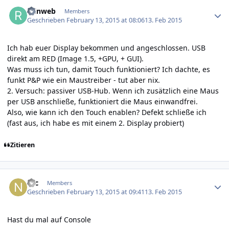
Author stats
reinweb
Members
Geschrieben
February 13, 2015 at 08:06
13. Feb 2015
Ich hab euer Display bekommen und angeschlossen. USB
direkt am RED (Image 1.5, +GPU, + GUI).
Was muss ich tun, damit Touch funktioniert? Ich dachte, es
funkt P&P wie ein Maustreiber - tut aber nix.
2. Versuch: passiver USB-Hub. Wenn ich zusätzlich eine Maus
per USB anschließe, funktioniert die Maus einwandfrei.
Also, wie kann ich den Touch enablen? Defekt schließe ich
(fast aus, ich habe es mit einem 2. Display probiert)
Zitieren
Author stats
Nic
Members
Geschrieben
February 13, 2015 at 09:41
13. Feb 2015
Hast du mal auf Console