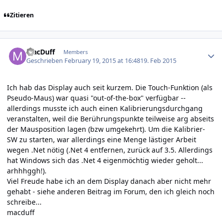
Zitieren
Author stats
MacDuff
Members
Geschrieben
February 19, 2015 at 16:48
19. Feb 2015
Ich hab das Display auch seit kurzem. Die Touch-Funktion (als
Pseudo-Maus) war quasi "out-of-the-box" verfügbar --
allerdings musste ich auch einen Kalibrierungsdurchgang
veranstalten, weil die Berührungspunkte teilweise arg abseits
der Mausposition lagen (bzw umgekehrt). Um die Kalibrier-
SW zu starten, war allerdings eine Menge lästiger Arbeit
wegen .Net nötig (.Net 4 entfernen, zurück auf 3.5. Allerdings
hat Windows sich das .Net 4 eigenmöchtig wieder geholt...
arhhhggh!).
Viel Freude habe ich an dem Display danach aber nicht mehr
gehabt - siehe anderen Beitrag im Forum, den ich gleich noch
schreibe...
macduff