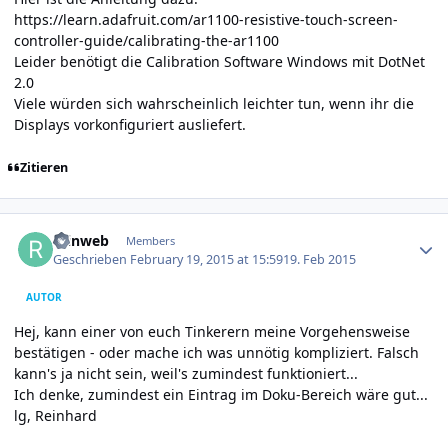
https://learn.adafruit.com/ar1100-resistive-touch-screen-
controller-guide/calibrating-the-ar1100
Leider benötigt die Calibration Software Windows mit DotNet
2.0
Viele würden sich wahrscheinlich leichter tun, wenn ihr die
Displays vorkonfiguriert ausliefert.
Zitieren
Author stats
reinweb
Members
Geschrieben
February 19, 2015 at 15:59
19. Feb 2015
AUTOR
Hej, kann einer von euch Tinkerern meine Vorgehensweise
bestätigen - oder mache ich was unnötig kompliziert. Falsch
kann's ja nicht sein, weil's zumindest funktioniert...
Ich denke, zumindest ein Eintrag im Doku-Bereich wäre gut...
lg, Reinhard