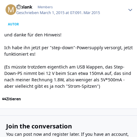
Author stats
mblank
Members
Geschrieben
March 1, 2015 at 07:09
1. Mär 2015
AUTOR
und danke für den Hinweis!
Ich habe ihn jetzt per "step-down"-Powersupply versorgt, jetzt
funktioniert es!
(Es müsste trotzdem eigentlich am USB klappen, das Step-
Down-PS nimmt bei 12 V beim Scan etwa 150mA auf, das sind
nach meiner Rechnung 1.8W, also weniger als 5V*500mA -
aber vielleicht gibt es ja noch "Strom-Spitzen")
Zitieren
Join the conversation
You can post now and register later. If you have an account,