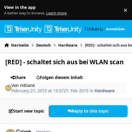
Skip to content
View in the app
×
Di
A better way to browse.
Learn more
.
Tinkerunity
Anmelden
Startseite
Deutsch
Hardware
[RED] - schaltet sich aus 
[RED] - schaltet sich aus bei WLAN scan
Share
Folgen diesem Inhalt
Von
mblank
February 27, 2015 at 15:37
27. Feb 2015
in
Hardware
Start new topic
Reply to this topic
Author stats
mblank
Members