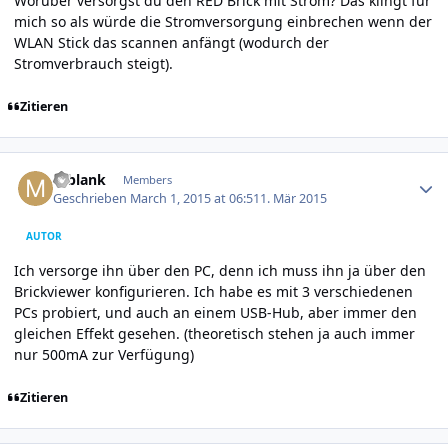
Worüber versorgst du den RED Brick mit Strom? Das klingt für
mich so als würde die Stromversorgung einbrechen wenn der
WLAN Stick das scannen anfängt (wodurch der
Stromverbrauch steigt).
Zitieren
Author stats
mblank
Members
Geschrieben
March 1, 2015 at 06:51
1. Mär 2015
AUTOR
Ich versorge ihn über den PC, denn ich muss ihn ja über den
Brickviewer konfigurieren. Ich habe es mit 3 verschiedenen
PCs probiert, und auch an einem USB-Hub, aber immer den
gleichen Effekt gesehen. (theoretisch stehen ja auch immer
nur 500mA zur Verfügung)
Zitieren