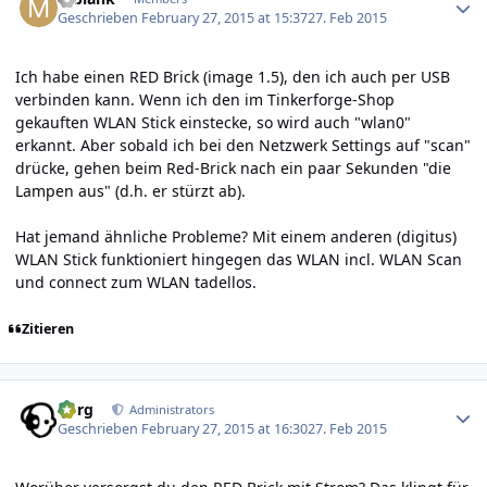
Geschrieben
February 27, 2015 at 15:37
27. Feb 2015
Ich habe einen RED Brick (image 1.5), den ich auch per USB
verbinden kann. Wenn ich den im Tinkerforge-Shop
gekauften WLAN Stick einstecke, so wird auch "wlan0"
erkannt. Aber sobald ich bei den Netzwerk Settings auf "scan"
drücke, gehen beim Red-Brick nach ein paar Sekunden "die
Lampen aus" (d.h. er stürzt ab).
Hat jemand ähnliche Probleme? Mit einem anderen (digitus)
WLAN Stick funktioniert hingegen das WLAN incl. WLAN Scan
und connect zum WLAN tadellos.
Zitieren
Author stats
borg
Administrators
Geschrieben
February 27, 2015 at 16:30
27. Feb 2015