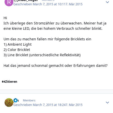
Geschrieben
March 7, 2015 at 10:11
7. Mär 2015
Hi
Ich überlege den Stromzähler zu überwachen. Meiner hat ja
eine kleine LED, die bei hohem Verbrauch schneller blinkt.
Um das zu machen fallen mir folgende Bricklets ein
1) Ambient Light
2) Color Bricklet
3) Line Bricklet (unterschiedliche Reflektivität)
Hat das jemand schonmal gemacht oder Erfahrungen damit?
Zitieren
Author stats
jan
Members
Geschrieben
March 7, 2015 at 18:24
7. Mär 2015