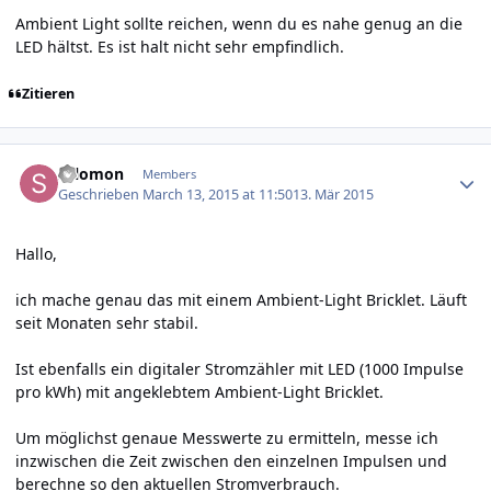
Ambient Light sollte reichen, wenn du es nahe genug an die
LED hältst. Es ist halt nicht sehr empfindlich.
Zitieren
Author stats
salomon
Members
Geschrieben
March 13, 2015 at 11:50
13. Mär 2015
Hallo,
ich mache genau das mit einem Ambient-Light Bricklet. Läuft
seit Monaten sehr stabil.
Ist ebenfalls ein digitaler Stromzähler mit LED (1000 Impulse
pro kWh) mit angeklebtem Ambient-Light Bricklet.
Um möglichst genaue Messwerte zu ermitteln, messe ich
inzwischen die Zeit zwischen den einzelnen Impulsen und
berechne so den aktuellen Stromverbrauch.