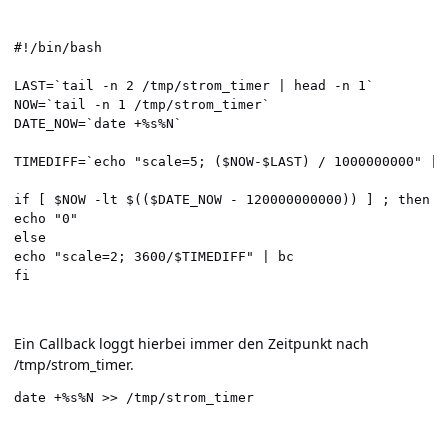
#!/bin/bash

LAST=`tail -n 2 /tmp/strom_timer | head -n 1`

NOW=`tail -n 1 /tmp/strom_timer`

DATE_NOW=`date +%s%N`

TIMEDIFF=`echo "scale=5; ($NOW-$LAST) / 1000000000" | b
if [ $NOW -lt $(($DATE_NOW - 120000000000)) ] ; then

echo "0"

else

echo "scale=2; 3600/$TIMEDIFF" | bc

Ein Callback loggt hierbei immer den Zeitpunkt nach
/tmp/strom_timer.