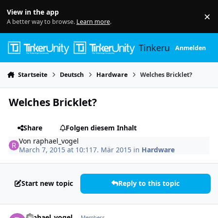
Skip to content
View in the app
×
Di
A better way to browse.
Learn more
.
Tinkerunity
Anmelden
Startseite
Deutsch
Hardware
Welches Bricklet?
Welches Bricklet?
Share
Folgen diesem Inhalt
Von
raphael_vogel
March 7, 2015 at 10:11
7. Mär 2015
in
Hardware
Start new topic
Reply to this topic
Author stats
raphael_vogel
Members