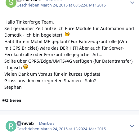
Geschrieben
March 24, 2015 at 08:52
24. Mär 2015
Hallo Tinkerforge Team.
Seit geraumer Zeit nutze ich Eure Module für Automation und
Domotik - ich bin begeistert!
Habt Ihr ein Mobil ME geplant? Für Fahrzeugkontrolle (iVm
mit GPS Bricklet) wäre das DER HIT! Aber auch für Server-
Fernkontrolle oder Fernkontrolle jeglicher Art...
Sollte über GPRS/Edge/UMTS/4G verfügen (für Datentransfer)
- logisch
Vielen Dank um Voraus für ein kurzes Update!
Gruss aus dem verregneten Spanien - Salu2
Stephan
Zitieren
Author stats
reinweb
Members
Geschrieben
March 24, 2015 at 13:29
24. Mär 2015