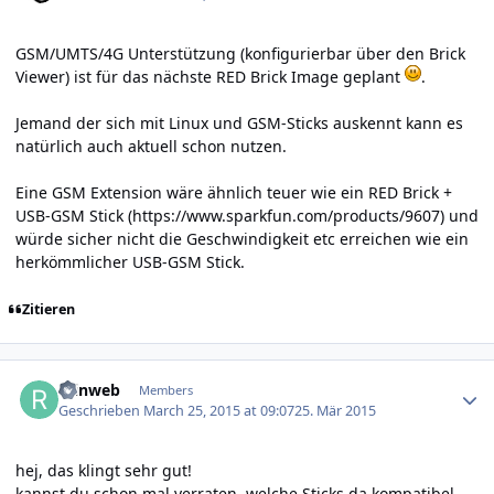
GSM/UMTS/4G Unterstützung (konfigurierbar über den Brick
Viewer) ist für das nächste RED Brick Image geplant
.
Jemand der sich mit Linux und GSM-Sticks auskennt kann es
natürlich auch aktuell schon nutzen.
Eine GSM Extension wäre ähnlich teuer wie ein RED Brick +
USB-GSM Stick (
https://www.sparkfun.com/products/9607
) und
würde sicher nicht die Geschwindigkeit etc erreichen wie ein
herkömmlicher USB-GSM Stick.
Zitieren
Author stats
reinweb
Members
Geschrieben
March 25, 2015 at 09:07
25. Mär 2015
hej, das klingt sehr gut!
kannst du schon mal verraten, welche Sticks da kompatibel