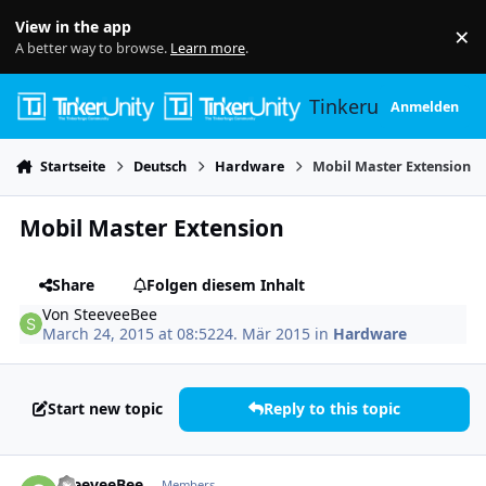
Skip to content
View in the app
×
Di
A better way to browse.
Learn more
.
Tinkerunity
Anmelden
Startseite
Deutsch
Hardware
Mobil Master Extension
Mobil Master Extension
Share
Folgen diesem Inhalt
Von
SteeveeBee
March 24, 2015 at 08:52
24. Mär 2015
in
Hardware
Start new topic
Reply to this topic
Author stats
SteeveeBee
Members