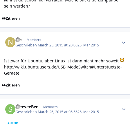
sein werden?
Zitieren
Author stats
Nic
Members
Geschrieben
March 25, 2015 at 20:08
25. Mär 2015
Ist zwar für Ubuntu, aber Linux ist dann nicht mehr soweit
http://wiki.ubuntuusers.de/USB_ModeSwitch#Unterstuetzte-
Geraete
Zitieren
Author stats
SteeveeBee
Members
Geschrieben
March 26, 2015 at 05:56
26. Mär 2015
AUTOR