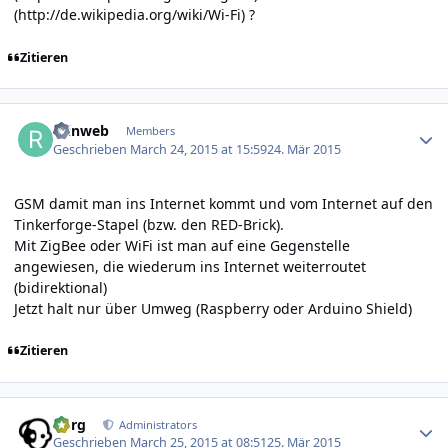
(
http://de.wikipedia.org/wiki/Wi-Fi
) ?
Zitieren
Author stats
reinweb
Members
Geschrieben
March 24, 2015 at 15:59
24. Mär 2015
GSM damit man ins Internet kommt und vom Internet auf den
Tinkerforge-Stapel (bzw. den RED-Brick).
Mit ZigBee oder WiFi ist man auf eine Gegenstelle
angewiesen, die wiederum ins Internet weiterroutet
(bidirektional)
Jetzt halt nur über Umweg (Raspberry oder Arduino Shield)
Zitieren
Author stats
borg
Administrators
Geschrieben
March 25, 2015 at 08:51
25. Mär 2015