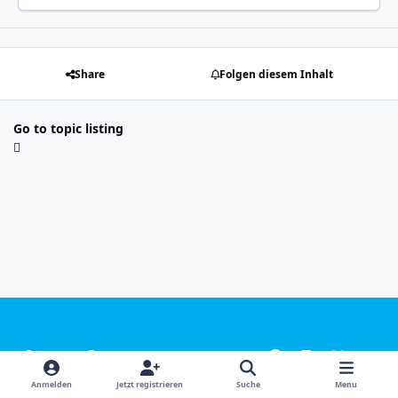
Share
Folgen diesem Inhalt
Go to topic listing
Light Mode
Dark Mode
System Preference
f
i
x
y
a
n
o
Sprachen
Design
Datenschutzerklärung
Kontakt
Anmelden
Jetzt registrieren
Suche
Menu
c
s
u