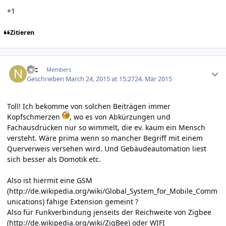
+1
Zitieren
Author stats
Nic
Members
Geschrieben
March 24, 2015 at 15:27
24. Mär 2015
Toll! Ich bekomme von solchen Beiträgen immer
Kopfschmerzen
, wo es von Abkürzungen und
Fachausdrücken nur so wimmelt, die ev. kaum ein Mensch
versteht. Wäre prima wenn so mancher Begriff mit einem
Querverweis versehen wird. Und Gebäudeautomation liest
sich besser als Domotik etc.
Also ist hiermit eine GSM
(
http://de.wikipedia.org/wiki/Global_System_for_Mobile_Comm
unications
) fähige Extension gemeint ?
Also für Funkverbindung jenseits der Reichweite von Zigbee
(
http://de.wikipedia.org/wiki/ZigBee
) oder WIFI