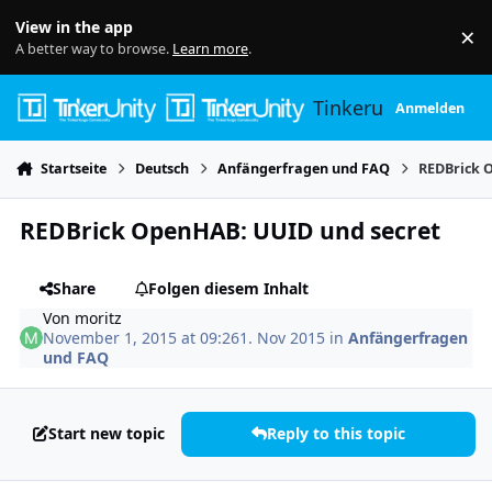
Skip to content
View in the app
×
Di
A better way to browse.
Learn more
.
Tinkerunity
Anmelden
Startseite
Deutsch
Anfängerfragen und FAQ
REDBrick 
REDBrick OpenHAB: UUID und secret
Share
Folgen diesem Inhalt
Von
moritz
November 1, 2015 at 09:26
1. Nov 2015
in
Anfängerfragen
und FAQ
Start new topic
Reply to this topic
Author stats