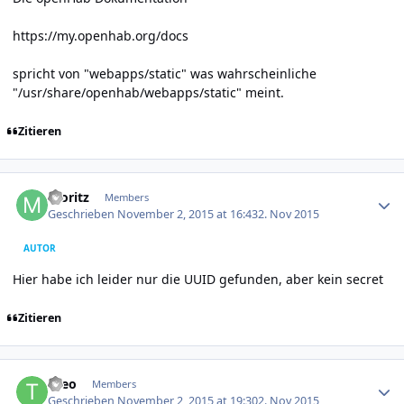
https://my.openhab.org/docs
spricht von "webapps/static" was wahrscheinliche
"/usr/share/openhab/webapps/static" meint.
Zitieren
Author stats
moritz
Members
Geschrieben
November 2, 2015 at 16:43
2. Nov 2015
AUTOR
Hier habe ich leider nur die UUID gefunden, aber kein secret
Zitieren
Author stats
theo
Members
Geschrieben
November 2, 2015 at 19:30
2. Nov 2015