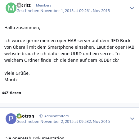
moritz
Members
Geschrieben
November 1, 2015 at 09:26
1. Nov 2015
Hallo zusammen,
ich würde gerne meinen openHAB server auf dem RED Brick
von überall mit dem Smartphone einsehen. Laut der openHAB
website brauche ich dafür eine UUID und ein secret. In
welchem Ordner finde ich die denn auf dem REDBrick?
Viele Grüße,
Moritz
Zitieren
Author stats
photron
Administrators
Geschrieben
November 2, 2015 at 09:53
2. Nov 2015
Die openHab Dokumentation