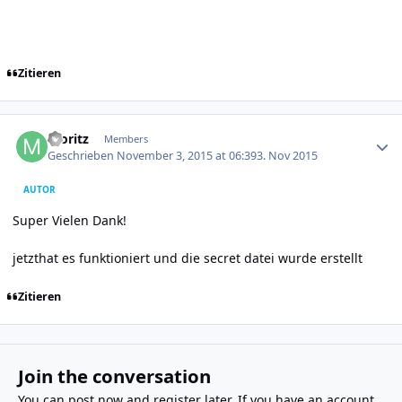
Zitieren
Author stats
moritz
Members
Geschrieben
November 3, 2015 at 06:39
3. Nov 2015
AUTOR
Super Vielen Dank!
jetzthat es funktioniert und die secret datei wurde erstellt
Zitieren
Join the conversation
You can post now and register later. If you have an account,