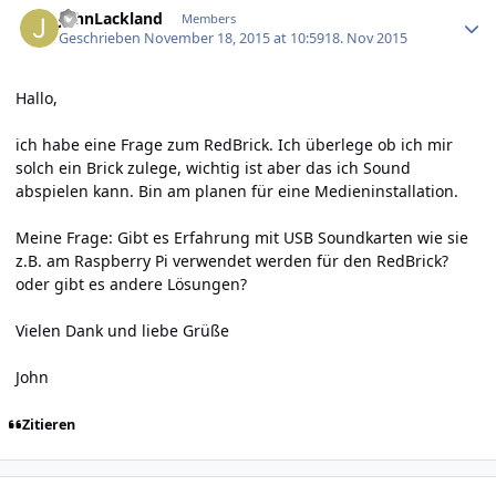
JohnLackland
Members
Geschrieben
November 18, 2015 at 10:59
18. Nov 2015
Hallo,
ich habe eine Frage zum RedBrick. Ich überlege ob ich mir
solch ein Brick zulege, wichtig ist aber das ich Sound
abspielen kann. Bin am planen für eine Medieninstallation.
Meine Frage: Gibt es Erfahrung mit USB Soundkarten wie sie
z.B. am Raspberry Pi verwendet werden für den RedBrick?
oder gibt es andere Lösungen?
Vielen Dank und liebe Grüße
John
Zitieren
Author stats