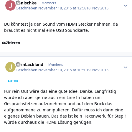
jgmischke
Members
Geschrieben
November 18, 2015 at 12:58
18. Nov 2015
Du könntest ja den Sound vom HDMI Stecker nehmen, da
braucht es nicht mal eine USB Soundkarte.
Zitieren
Author stats
JohnLackland
Members
Geschrieben
November 19, 2015 at 10:50
19. Nov 2015
AUTOR
Für rein Out wäre das eine gute Idee. Danke. Langfristig
würde ich aber gerne auch ein Line In haben um
Gesprächsfetzen aufzunehmen und auf dem Brick das
aufgenommene zu manipulieren. Dafür muss ich dann eine
eigenes Debian bauen. Das das ist kein Hexenwerk, für Step 1
würde durchaus die HDMI Lösung genügen.