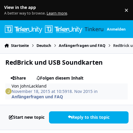
Skip to content
View in the app
×
Di
A better way to browse.
Learn more
.
Tinkerunity
Anmelden
Startseite
Deutsch
Anfängerfragen und FAQ
RedBrick 
RedBrick und USB Soundkarten
Share
Folgen diesem Inhalt
Von
JohnLackland
November 18, 2015 at 10:59
18. Nov 2015
in
Anfängerfragen und FAQ
Start new topic
Reply to this topic
Author stats