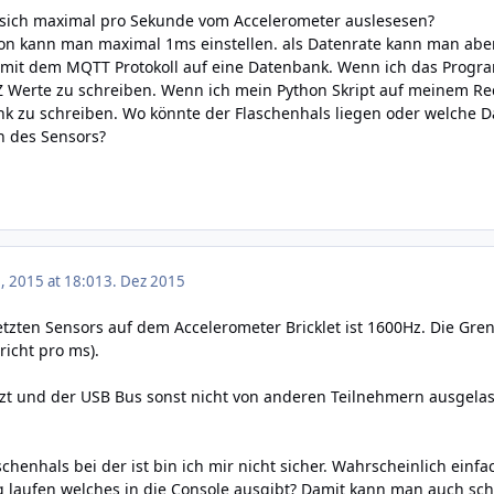
n sich maximal pro Sekunde vom Accelerometer auslesesen?
ion kann man maximal 1ms einstellen. als Datenrate kann man aber 
 mit dem MQTT Protokoll auf eine Datenbank. Wenn ich das Progra
,Z Werte zu schreiben. Wenn ich mein Python Skript auf meinem Rec
nk zu schreiben. Wo könnte der Flaschenhals liegen oder welche D
n des Sensors?
 2015 at 18:01
3. Dez 2015
tzten Sensors auf dem Accelerometer Bricklet ist 1600Hz. Die Gre
icht pro ms).
zt und der USB Bus sonst nicht von anderen Teilnehmern ausgelast
chenhals bei der ist bin ich mir nicht sicher. Wahrscheinlich einf
 laufen welches in die Console ausgibt? Damit kann man auch sch