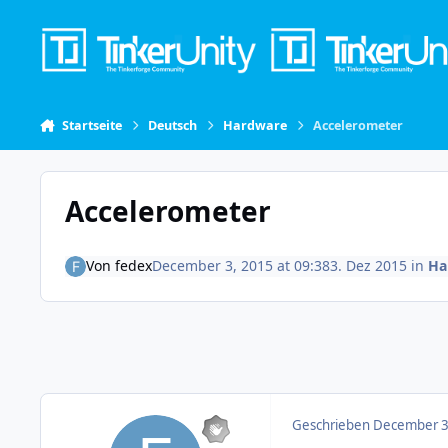
Skip to content
Startseite
Deutsch
Hardware
Accelerometer
Accelerometer
Von
fedex
December 3, 2015 at 09:38
3. Dez 2015
in
Ha
Geschrieben
December 3,