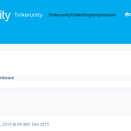
Tinkerunity
Tinkerunity
Tinkerforge
Impressum
D
rdware
 2015 at 09:38
3. Dez 2015