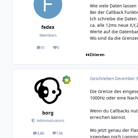
Wie viele Daten lasse
Bei der Callback Funkt
Ich schreibe die Daten
ca. alle 12ms neue X,Y
fedex
Werte auf die Datenba
Members
Wo sind da die Grenze
31
0
posts
Reputation
Zitieren
Geschrieben
December 3,
Die Grenze des eingese
1000Hz oder eine Nachr
Wenn du Callbacks nut
borg
erreichen kannst.
Administrators
Wo jetzt genau der Flas
3,8k
136
posts
Reputation
irgendwo noch Logging