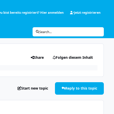
u bist bereits registriert? Hier anmelden
Jetzt registrieren
Search...
Share
Folgen diesem Inhalt
Start new topic
Reply to this topic