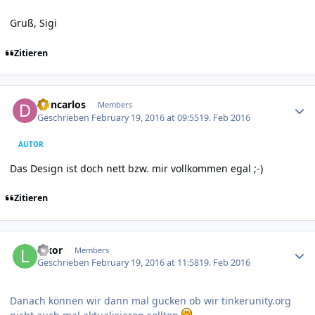
Gruß, Sigi
Zitieren
Author stats
Doncarlos
Members
Geschrieben
February 19, 2016 at 09:55
19. Feb 2016
AUTOR
Das Design ist doch nett bzw. mir vollkommen egal ;-)
Zitieren
Author stats
luxor
Members
Geschrieben
February 19, 2016 at 11:58
19. Feb 2016
Danach können wir dann mal gucken ob wir tinkerunity.org