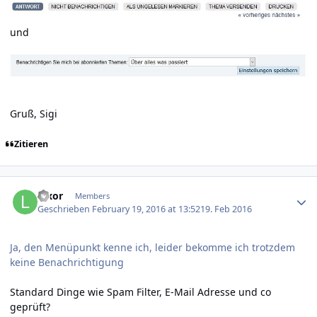
und
Gruß, Sigi
Zitieren
Author stats
luxor
Members
Geschrieben
February 19, 2016 at 13:52
19. Feb 2016
Ja, den Menüpunkt kenne ich, leider bekomme ich trotzdem
keine Benachrichtigung
Standard Dinge wie Spam Filter, E-Mail Adresse und co
geprüft?