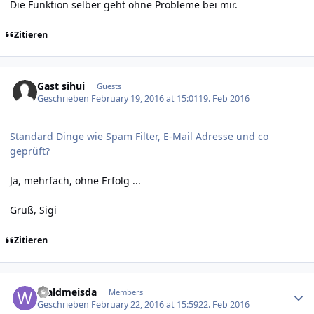
Die Funktion selber geht ohne Probleme bei mir.
Zitieren
Gast sihui
Guests
Geschrieben
February 19, 2016 at 15:01
19. Feb 2016
Standard Dinge wie Spam Filter, E-Mail Adresse und co
geprüft?
Ja, mehrfach, ohne Erfolg ...
Gruß, Sigi
Zitieren
Author stats
Waldmeisda
Members
Geschrieben
February 22, 2016 at 15:59
22. Feb 2016