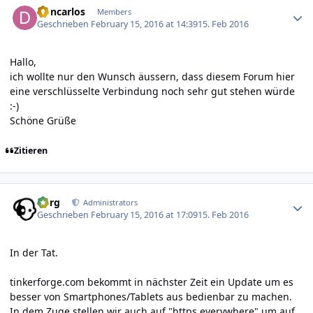
Doncarlos
Members
Geschrieben
February 15, 2016 at 14:39
15. Feb 2016
Hallo,
ich wollte nur den Wunsch äussern, dass diesem Forum hier
eine verschlüsselte Verbindung noch sehr gut stehen würde
:-)
Schöne Grüße
Zitieren
Author stats
borg
Administrators
Geschrieben
February 15, 2016 at 17:09
15. Feb 2016
In der Tat.
tinkerforge.com bekommt in nächster Zeit ein Update um es
besser von Smartphones/Tablets aus bedienbar zu machen.
In dem Zuge stellen wir auch auf "https everywhere" um auf