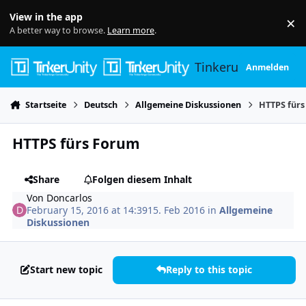
Skip to content
View in the app
×
Di
A better way to browse.
Learn more
.
Tinkerunity
Anmelden
Startseite
Deutsch
Allgemeine Diskussionen
HTTPS für
HTTPS fürs Forum
Share
Folgen diesem Inhalt
Von
Doncarlos
February 15, 2016 at 14:39
15. Feb 2016
in
Allgemeine
Diskussionen
Start new topic
Reply to this topic
Author stats