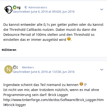
Author stats
borg
Administrators
Geschrieben
June 6, 2016 at 09:42
6. Jun 2016
Du kannst entweder alle 0,1s per getter pollen oder du kannst
die Threshold Callbacks nutzen. Dabei musst du dann die
Debounce Period of 100ms stellen und den Threshold so
einstellen das er immer ausgelöst wird
.
Zitieren
Author stats
Nic
Members
Geschrieben
June 6, 2016 at 13:53
6. Jun 2016
Irgendwie scheint das Teil niemand zu kennen
!?
Ist nicht von mir, aber trotzdem nützlich, wenn es mal ohne
Programmierung sein darf: Brick Logger
http://www.tinkerforge.com/de/doc/Software/Brick_Logger.htm
l#brick-logger