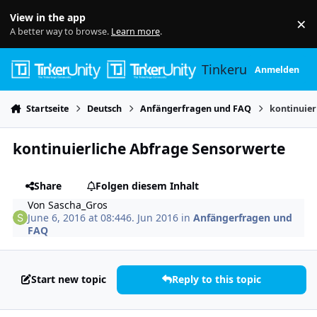
Skip to content
View in the app
×
Di
A better way to browse.
Learn more
.
Tinkerunity
Anmelden
Startseite
Deutsch
Anfängerfragen und FAQ
kontinuier
kontinuierliche Abfrage Sensorwerte
Share
Folgen diesem Inhalt
Von
Sascha_Gros
June 6, 2016 at 08:44
6. Jun 2016
in
Anfängerfragen und
FAQ
Start new topic
Reply to this topic
Author stats