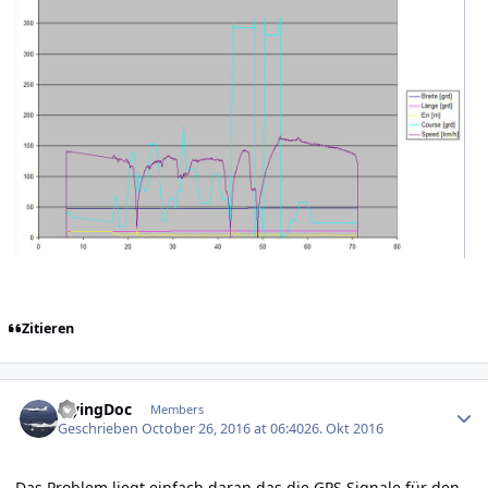
Zitieren
Author stats
FlyingDoc
Members
Geschrieben
October 26, 2016 at 06:40
26. Okt 2016
Das Problem liegt einfach daran das die GPS Signale für den