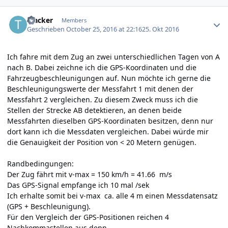
Author stats
Tracker
Members
Geschrieben
October 25, 2016 at 22:16
25. Okt 2016
Ich fahre mit dem Zug an zwei unterschiedlichen Tagen von A
nach B. Dabei zeichne ich die GPS-Koordinaten und die
Fahrzeugbeschleunigungen auf. Nun möchte ich gerne die
Beschleunigungswerte der Messfahrt 1 mit denen der
Messfahrt 2 vergleichen. Zu diesem Zweck muss ich die
Stellen der Strecke AB detektieren, an denen beide
Messfahrten dieselben GPS-Koordinaten besitzen, denn nur
dort kann ich die Messdaten vergleichen. Dabei würde mir
die Genauigkeit der Position von < 20 Metern genügen.
Randbedingungen:
Der Zug fährt mit v-max = 150 km/h = 41.66 m/s
Das GPS-Signal empfange ich 10 mal /sek
Ich erhalte somit bei v-max ca. alle 4 m einen Messdatensatz
(GPS + Beschleunigung).
Für den Vergleich der GPS-Positionen reichen 4
Nachkommastellen aus denn