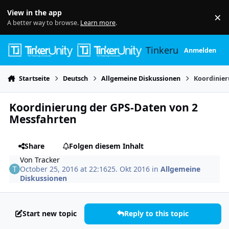
Skip to content
View in the app
×
Di
A better way to browse.
Learn more
.
Tinkerunity
Anmelden
Startseite
Deutsch
Allgemeine Diskussionen
Koordinier
Koordinierung der GPS-Daten von 2
Messfahrten
Share
Folgen diesem Inhalt
Von
Tracker
October 25, 2016 at 22:16
25. Okt 2016
in
Allgemeine
Diskussionen
Start new topic
Reply to this topic