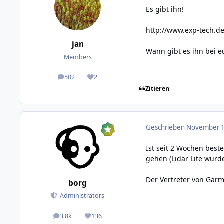
Es gibt ihn!
http://www.exp-tech.de/
jan
Wann gibt es ihn bei e
Members
502
2
posts
Reputation
Zitieren
Geschrieben
November 1
Ist seit 2 Wochen beste
gehen (Lidar Lite wurd
Der Vertreter von Garmi
borg
Administrators
3,8k
136
posts
Reputation