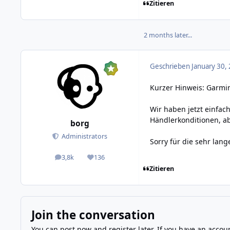
Zitieren
2 months later...
Geschrieben
January 30,
Kurzer Hinweis: Garmin
Wir haben jetzt einfac
Händlerkonditionen, ab
borg
Administrators
Sorry für die sehr lange
3,8k
136
posts
Reputation
Zitieren
Join the conversation
You can post now and register later. If you have an accou