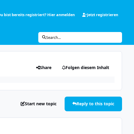
u bist bereits registriert? Hier anmelden
Jetzt registrieren
Search...
Share
Folgen diesem Inhalt
Start new topic
Reply to this topic