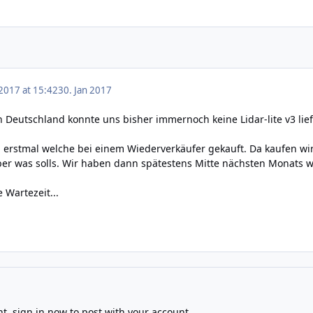
 2017 at 15:42
30. Jan 2017
 Deutschland konnte uns bisher immernoch keine Lidar-lite v3 lie
h erstmal welche bei einem Wiederverkäufer gekauft. Da kaufen w
er was solls. Wir haben dann spätestens Mitte nächsten Monats wi
 Wartezeit...
nt,
sign in now
to post with your account.