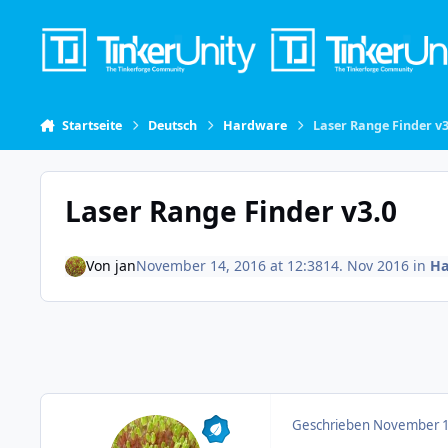
Skip to content
Startseite
Deutsch
Hardware
Laser Range Finder v3
Laser Range Finder v3.0
Von
jan
November 14, 2016 at 12:38
14. Nov 2016
in
Ha
Geschrieben
November 1