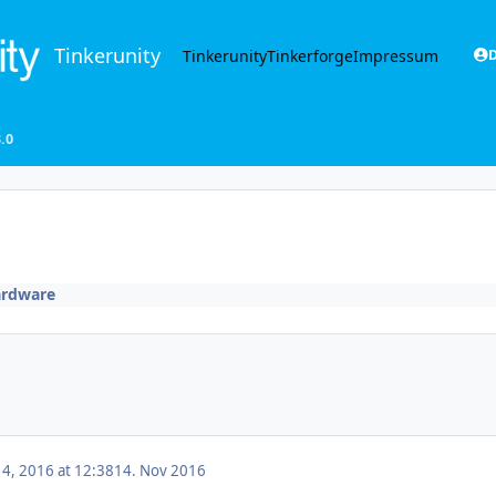
Tinkerunity
Tinkerunity
Tinkerforge
Impressum
D
.0
rdware
4, 2016 at 12:38
14. Nov 2016