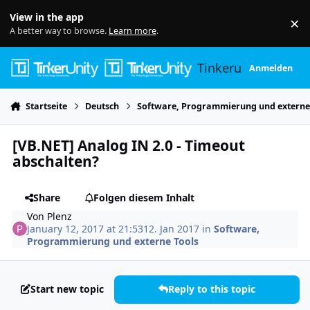
Skip to content
View in the app
×
Di
A better way to browse.
Learn more
.
Tinkerunity
Anmelden
Startseite
Deutsch
Software, Programmierung und externe
[VB.NET] Analog IN 2.0 - Timeout
abschalten?
Share
Folgen diesem Inhalt
Von
Plenz
January 12, 2017 at 21:53
12. Jan 2017
in
Software,
Programmierung und externe Tools
Start new topic
Reply to this topic