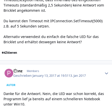
Timeouts (standardmäßig 2,5 Sekunden) keine Antwort vom
Bricklet angekommen ist.
Du kannst den Timeout mit IPConnection.SetTimeout(5000)
z.B. auf 5 Sekunden setzen.
Alternativ verwendest du einfach die falsche UID für das
Bricklet und erhältst deswegen keine Antwort?
Zitieren
Author stats
Plenz
Members
Geschrieben
January 13, 2017 at 19:51
13. Jan 2017
AUTOR
Danke für die Antwort. Nein, die UID war schon korrekt, das
Programm lief ja bereits auf einem schnelleren Notebook
unter Win10.