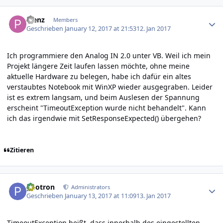
Author stats
Plenz
Members
Geschrieben
January 12, 2017 at 21:53
12. Jan 2017
Ich programmiere den Analog IN 2.0 unter VB. Weil ich mein
Projekt längere Zeit laufen lassen möchte, ohne meine
aktuelle Hardware zu belegen, habe ich dafür ein altes
verstaubtes Notebook mit WinXP wieder ausgegraben. Leider
ist es extrem langsam, und beim Auslesen der Spannung
erscheint "TimeoutException wurde nicht behandelt". Kann
ich das irgendwie mit SetResponseExpected() übergehen?
Zitieren
Author stats
photron
Administrators
Geschrieben
January 13, 2017 at 11:09
13. Jan 2017
TimeoutException heißt, dass innerhalb des eingestellten