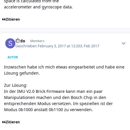
space is calculated from the
accelerometer and gyroscope data.
Zitieren
Author stats
sudo
Members
Geschrieben
February 3, 2017 at 12:20
3. Feb 2017
AUTOR
Inzwischen habe ich mich etwas eingearbeitet und habe eine
Lösung gefunden.
Zur Lösung:
In der IMU V2.0 Brick Firmware kann man ein paar
Manipulationen machen und den Bosch Chip in den
entsprechenden Modus versetzen. Im speziellen ist der
Modus 0b1000 anstatt 0b1100 zu verwenden.
Zitieren