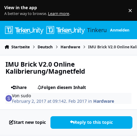
Skip to content
View in the app
×
Di
A better way to browse.
Learn more
.
Tinkerunity
Anmelden
Startseite
Deutsch
Hardware
IMU Brick V2.0 Online Ka
IMU Brick V2.0 Online
Kalibrierung/Magnetfeld
Share
Folgen diesem Inhalt
Von
sudo
February 2, 2017 at 09:14
2. Feb 2017
in
Hardware
Start new topic
Reply to this topic