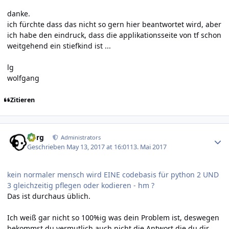
danke.
ich fürchte dass das nicht so gern hier beantwortet wird, aber
ich habe den eindruck, dass die applikationsseite von tf schon
weitgehend ein stiefkind ist ...
lg
wolfgang
Zitieren
Author stats
borg
Administrators
Geschrieben
May 13, 2017 at 16:01
13. Mai 2017
kein normaler mensch wird EINE codebasis für python 2 UND
3 gleichzeitig pflegen oder kodieren - hm ?
Das ist durchaus üblich.
Ich weiß gar nicht so 100%ig was dein Problem ist, deswegen
bekommst du vermutlich auch nicht die Antwort die du dir