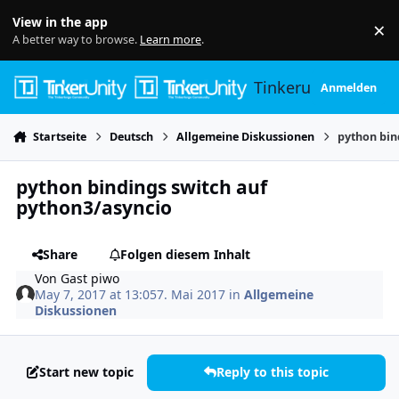
Skip to content
View in the app
×
Di
A better way to browse.
Learn more
.
Tinkerunity
Anmelden
Startseite
Deutsch
Allgemeine Diskussionen
python bin
python bindings switch auf
python3/asyncio
Share
Folgen diesem Inhalt
Von
Gast piwo
May 7, 2017 at 13:05
7. Mai 2017
in
Allgemeine
Diskussionen
Start new topic
Reply to this topic