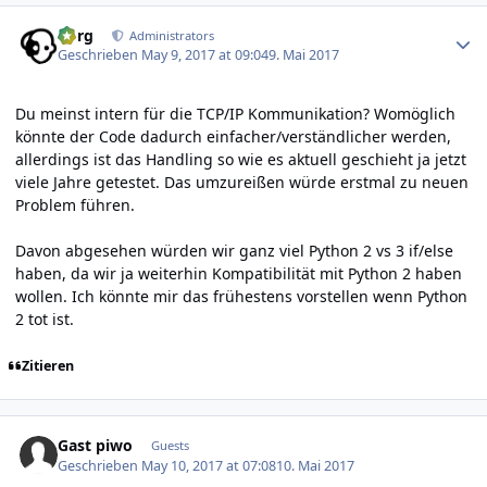
Author stats
borg
Administrators
Geschrieben
May 9, 2017 at 09:04
9. Mai 2017
Du meinst intern für die TCP/IP Kommunikation? Womöglich
könnte der Code dadurch einfacher/verständlicher werden,
allerdings ist das Handling so wie es aktuell geschieht ja jetzt
viele Jahre getestet. Das umzureißen würde erstmal zu neuen
Problem führen.
Davon abgesehen würden wir ganz viel Python 2 vs 3 if/else
haben, da wir ja weiterhin Kompatibilität mit Python 2 haben
wollen. Ich könnte mir das frühestens vorstellen wenn Python
2 tot ist.
Zitieren
Gast piwo
Guests
Geschrieben
May 10, 2017 at 07:08
10. Mai 2017