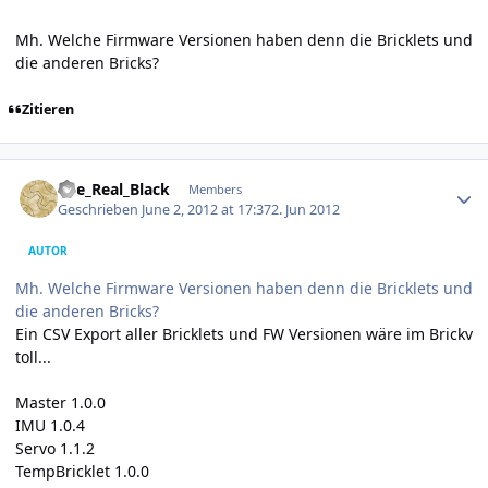
Mh. Welche Firmware Versionen haben denn die Bricklets und
die anderen Bricks?
Zitieren
Author stats
The_Real_Black
Members
Geschrieben
June 2, 2012 at 17:37
2. Jun 2012
AUTOR
Mh. Welche Firmware Versionen haben denn die Bricklets und
die anderen Bricks?
Ein CSV Export aller Bricklets und FW Versionen wäre im Brickv
toll...
Master 1.0.0
IMU 1.0.4
Servo 1.1.2
TempBricklet 1.0.0