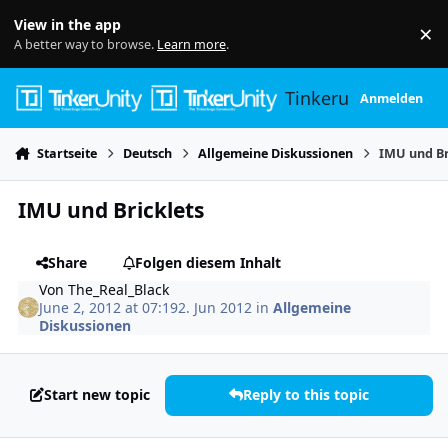
Skip to content
View in the app
×
Di
A better way to browse.
Learn more
.
Tinkerunity
Anmelden
Startseite
Deutsch
Allgemeine Diskussionen
IMU und Br
IMU und Bricklets
Share
Folgen diesem Inhalt
Von
The_Real_Black
June 2, 2012 at 07:19
2. Jun 2012
in
Allgemeine
Diskussionen
Start new topic
Reply to this topic
Author stats