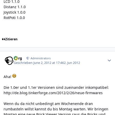
LCD 1.1.0
Distanz 1.1.0
Joystick 1.0.0
RotPoti 1.0.0
Zitieren
Author stats
borg
Administrators
Geschrieben
June 2, 2012 at 17:46
2. Jun 2012
Aha!
Die 1.0er und 1.1er Versionen sind zueinander inkompatibel:
http://de.blog.tinkerforge.com/2012/2/26/neue-firmwares
Wenn du da nicht unbedingt am Wochenende dran
rumbasteln willst kannst du bis Montag warten. Wir bringen
Montag eine neue Brick Viewer Version raus die Bricks und