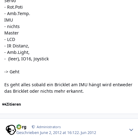
Servo
- Rot.Poti
- Amb.Temp.
IMU
- nichts
Master
- LCD
- IR Distanz,
- Amb.Light,
- (leer), IO16, Joystick
-> Geht
Es geht alles sobald ein Bricklet am IMU hängt wird entweder
das Bricklet oder nichts mehr erkannt.
Zitieren
Author stats
borg
Administrators
Geschrieben
June 2, 2012 at 16:12
2. Jun 2012