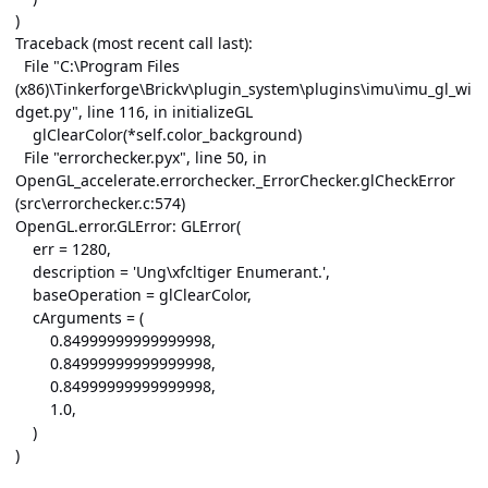
)
Traceback (most recent call last):
File "C:\Program Files
(x86)\Tinkerforge\Brickv\plugin_system\plugins\imu\imu_gl_wi
dget.py", line 116, in initializeGL
glClearColor(*self.color_background)
File "errorchecker.pyx", line 50, in
OpenGL_accelerate.errorchecker._ErrorChecker.glCheckError
(src\errorchecker.c:574)
OpenGL.error.GLError: GLError(
err = 1280,
description = 'Ung\xfcltiger Enumerant.',
baseOperation = glClearColor,
cArguments = (
0.84999999999999998,
0.84999999999999998,
0.84999999999999998,
1.0,
)
)