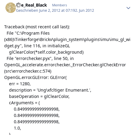
The_Real_Black
Members
Geschrieben
June 2, 2012 at 07:19
2. Jun 2012
Traceback (most recent call last):
File "C:\Program Files
(x86)\Tinkerforge\Brickv\plugin_system\plugins\imu\imu_gl_wi
dget.py", line 116, in initializeGL
glClearColor(*self.color_background)
File "errorchecker.pyx", line 50, in
OpenGL_accelerate.errorchecker._ErrorChecker.glCheckError
(src\errorchecker.c:574)
OpenGL.error.GLError: GLError(
err = 1280,
description = 'Ung\xfcltiger Enumerant.',
baseOperation = glClearColor,
cArguments = (
0.84999999999999998,
0.84999999999999998,
0.84999999999999998,
1.0,
)