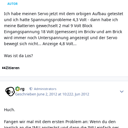
AUTOR
Ich habe meinen Servo jetzt mit dem orbigen Aufbau getestet
und ich hatte Spannungsprobleme 4,3 Volt - dann habe ich
meine Batterien gewechselt 2 mal 9 Volt Block
Eingangspannung 18 Volt (gemessen) im Brickv und am Brick
wird immer noch Unterspannung angezeigt und der Servo
bewegt sich nicht... Anzeige 4,8 Volt...
Was ist da Los?
Zitieren
Author stats
borg
Administrators
Geschrieben
June 2, 2012 at 10:22
2. Jun 2012
Huch.
Fangen wir mal mit dem ersten Problem an: Wenn du den
Joystick an die IMU ansteckst und dann die IMU einfach per