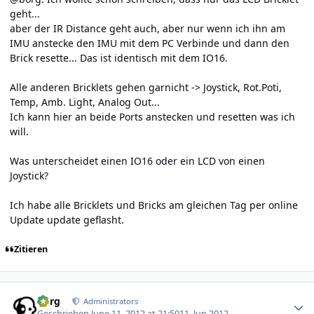
geht...
aber der IR Distance geht auch, aber nur wenn ich ihn am
IMU anstecke den IMU mit dem PC Verbinde und dann den
Brick resette... Das ist identisch mit dem IO16.
Alle anderen Bricklets gehen garnicht -> Joystick, Rot.Poti,
Temp, Amb. Light, Analog Out...
Ich kann hier an beide Ports anstecken und resetten was ich
will.
Was unterscheidet einen IO16 oder ein LCD von einen
Joystick?
Ich habe alle Bricklets und Bricks am gleichen Tag per online
Update update geflasht.
Zitieren
Author stats
borg
Administrators
Geschrieben
June 11, 2012 at 21:50
11. Jun 2012