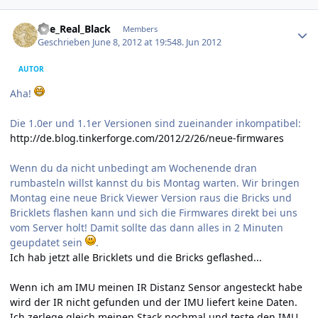
Author stats
The_Real_Black
Members
Geschrieben
June 8, 2012 at 19:54
8. Jun 2012
AUTOR
Aha!
Die 1.0er und 1.1er Versionen sind zueinander inkompatibel:
http://de.blog.tinkerforge.com/2012/2/26/neue-firmwares
Wenn du da nicht unbedingt am Wochenende dran
rumbasteln willst kannst du bis Montag warten. Wir bringen
Montag eine neue Brick Viewer Version raus die Bricks und
Bricklets flashen kann und sich die Firmwares direkt bei uns
vom Server holt! Damit sollte das dann alles in 2 Minuten
geupdatet sein
.
Ich hab jetzt alle Bricklets und die Bricks geflashed...
Wenn ich am IMU meinen IR Distanz Sensor angesteckt habe
wird der IR nicht gefunden und der IMU liefert keine Daten.
Ich zerlege gleich meinen Stack nochmal und teste den IMU