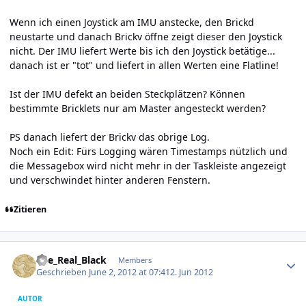
Wenn ich einen Joystick am IMU anstecke, den Brickd
neustarte und danach Brickv öffne zeigt dieser den Joystick
nicht. Der IMU liefert Werte bis ich den Joystick betätige...
danach ist er "tot" und liefert in allen Werten eine Flatline!
Ist der IMU defekt an beiden Steckplätzen? Können
bestimmte Bricklets nur am Master angesteckt werden?
PS danach liefert der Brickv das obrige Log.
Noch ein Edit: Fürs Logging wären Timestamps nützlich und
die Messagebox wird nicht mehr in der Taskleiste angezeigt
und verschwindet hinter anderen Fenstern.
Zitieren
Author stats
The_Real_Black
Members
Geschrieben
June 2, 2012 at 07:41
2. Jun 2012
AUTOR