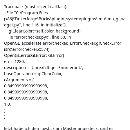
Traceback (most recent call last):
File "C:\Program Files
(x86)\Tinkerforge\Brickv\plugin_system\plugins\imu\imu_gl_wi
dget.py", line 116, in initializeGL
glClearColor(*self.color_background)
File "errorchecker.pyx", line 50, in
OpenGL_accelerate.errorchecker._ErrorChecker.glCheckError
(src\errorchecker.c:574)
OpenGL.error.GLError: GLError(
err = 1280,
description = 'Ung\xfcltiger Enumerant.',
baseOperation = glClearColor,
cArguments = (
0.84999999999999998,
0.84999999999999998,
0.84999999999999998,
1.0,
)
)
Jetzt habe ich den Joystick am Master angesteckt und es