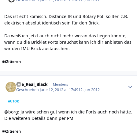
Das ist echt komisch. Distance IR und Rotary Poti sollten z.B.
elektrisch absolut identisch sein für den Brick.
Da weiß ich jetzt auch nicht mehr woran das liegen könnte,
wenn du die Bricklet Ports brauchst kann ich dir anbieten das
wir den IMU Brick austauschen.
Zitieren
Author stats
The_Real_Black
Members
Geschrieben
June 12, 2012 at 17:49
12. Jun 2012
AUTOR
@borg: Ja wäre schon gut wenn ich die Ports auch noch hätte.
Die weiteren Details dann per PM.
Zitieren