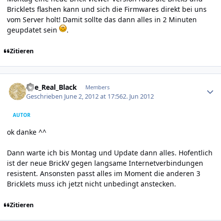
Bricklets flashen kann und sich die Firmwares direkt bei uns
vom Server holt! Damit sollte das dann alles in 2 Minuten
geupdatet sein
.
Zitieren
Author stats
The_Real_Black
Members
Geschrieben
June 2, 2012 at 17:56
2. Jun 2012
AUTOR
ok danke ^^
Dann warte ich bis Montag und Update dann alles. Hofentlich
ist der neue BrickV gegen langsame Internetverbindungen
resistent. Ansonsten passt alles im Moment die anderen 3
Bricklets muss ich jetzt nicht unbedingt anstecken.
Zitieren