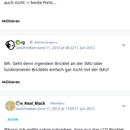
auch nicht -> beide Ports...
Zitieren
Author stats
borg
Administrators
Geschrieben
June 11, 2012 at 06:22
11. Jun 2012
Mh. Geht denn irgendein Bricklet an der IMU oder
funktionieren Bricklets einfach gar nicht mit der IMU?
Zitieren
Author stats
The_Real_Black
Members
Geschrieben
June 11, 2012 at 17:05
11. Jun 2012
AUTOR
@borg: Ich wollte schon schreiben, dass nur das LCD Bricklet