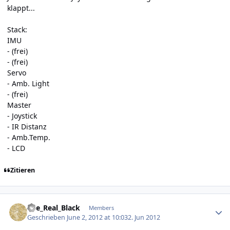
klappt...
Stack:
IMU
- (frei)
- (frei)
Servo
- Amb. Light
- (frei)
Master
- Joystick
- IR Distanz
- Amb.Temp.
- LCD
Zitieren
Author stats
The_Real_Black
Members
Geschrieben
June 2, 2012 at 10:03
2. Jun 2012