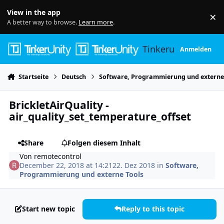
Skip to content
View in the app
×
Di
A better way to browse.
Learn more
.
Tinkerunity
Anmelden
Startseite
Deutsch
Software, Programmierung und externe
BrickletAirQuality -
air_quality_set_temperature_offset
Share
Folgen diesem Inhalt
Von
remotecontrol
December 22, 2018 at 14:21
22. Dez 2018
in
Software,
Programmierung und externe Tools
Start new topic
Reply to this topic