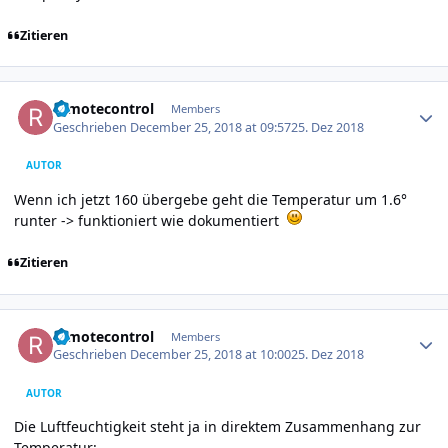
Zitieren
Author stats
remotecontrol
Members
Geschrieben
December 25, 2018 at 09:57
25. Dez 2018
AUTOR
Wenn ich jetzt 160 übergebe geht die Temperatur um 1.6°
runter -> funktioniert wie dokumentiert
Zitieren
Author stats
remotecontrol
Members
Geschrieben
December 25, 2018 at 10:00
25. Dez 2018
AUTOR
Die Luftfeuchtigkeit steht ja in direktem Zusammenhang zur
Temperatur: