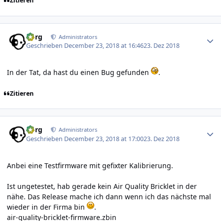
Zitieren
Author stats
borg
Administrators
Geschrieben
December 23, 2018 at 16:46
23. Dez 2018
In der Tat, da hast du einen Bug gefunden
.
Zitieren
Author stats
borg
Administrators
Geschrieben
December 23, 2018 at 17:00
23. Dez 2018
Anbei eine Testfirmware mit gefixter Kalibrierung.
Ist ungetestet, hab gerade kein Air Quality Bricklet in der
nähe. Das Release mache ich dann wenn ich das nächste mal
wieder in der Firma bin
.
air-quality-bricklet-firmware.zbin